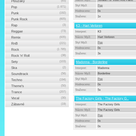
Název Mp3:
Sonata For Violin And Piano
Ploužáky
(65)
Styl Mp3:
Pop
Pop
(1 871)
Hodnoceno:
0x
Punk
(192)
Staženo:
1x
Punk Rock
(605)
Rap
(3)
K3 - Hart Verloren
Reggae
(73)
Interpret:
K3
Remix
(935)
Název Mp3:
Hart Verloren
Styl Mp3:
Pop
RnB
(221)
Hodnoceno:
0x
Rock
(1 795)
Staženo:
3x
Rock 'n' Roll
(38)
Sety
(103)
Madonna - Borderline
Ska
(2)
Interpret:
Madonna
Soundtrack
(56)
Název Mp3:
Borderline
Styl Mp3:
Pop
Techno
(194)
Hodnoceno:
0x
Theme's
(50)
Staženo:
5x
Trance
(207)
Vocal
(30)
The Factory Girls - The Factory G..
Zábavné
(19)
Interpret:
The Factory Girls
Název Mp3:
The Factory Girls
Styl Mp3:
Pop
Hodnoceno:
0x
Staženo:
0x