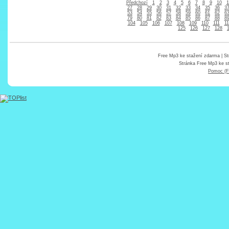
Předchozí
1
2
3
4
5
6
7
8
9
10
1
27
28
29
30
31
32
33
34
35
36
3
53
54
55
56
57
58
59
60
61
62
6
79
80
81
82
83
84
85
86
87
88
8
104
105
106
107
108
109
110
111
11
125
126
127
128
Free Mp3 ke stažení zdarma
| St
Stránka
Free Mp3 ke s
Pomoc (