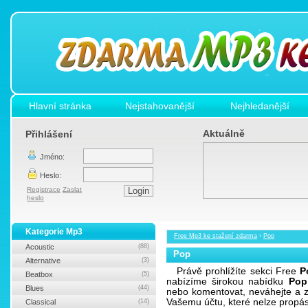
Hlavní stránka
Nejstahovanější
Nejhledanější
Aktuálně
Přihlášení
Jméno:
Heslo:
Registrace
Zaslat
heslo
Kategorie Mp3
Free Mp3 ke stažení zdarma
›
Pop
Acoustic
(88)
Pop
Alternative
(3)
Právě prohlížíte sekci Free
P
Beatbox
(5)
nabízíme širokou nabídku
Pop
Blues
(44)
nebo komentovat, neváhejte a z
Vašemu účtu, které nelze propá
Classical
(14)