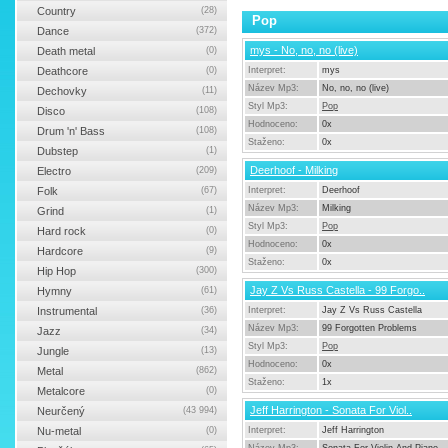
Country
(28)
Pop
Dance
(372)
mys - No, no, no (live)
Death metal
(0)
Deathcore
(0)
Interpret:
mys
Název Mp3:
No, no, no (live)
Dechovky
(11)
Styl Mp3:
Pop
Disco
(108)
Hodnoceno:
0x
Drum 'n' Bass
(108)
Staženo:
0x
Dubstep
(1)
Deerhoof - Milking
Electro
(209)
Folk
(67)
Interpret:
Deerhoof
Název Mp3:
Milking
Grind
(1)
Styl Mp3:
Pop
Hard rock
(0)
Hodnoceno:
0x
Hardcore
(9)
Staženo:
0x
Hip Hop
(300)
Jay Z Vs Russ Castella - 99 Forgo..
Hymny
(61)
Instrumental
(36)
Interpret:
Jay Z Vs Russ Castella
Název Mp3:
99 Forgotten Problems
Jazz
(34)
Styl Mp3:
Pop
Jungle
(13)
Hodnoceno:
0x
Metal
(862)
Staženo:
1x
Metalcore
(0)
Jeff Harrington - Sonata For Viol..
Neurčený
(43 994)
Nu-metal
(0)
Interpret:
Jeff Harrington