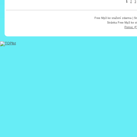
1
2
3
Free Mp3 ke stažení zdarma
| St
Stránka
Free Mp3 ke s
Pomoc (