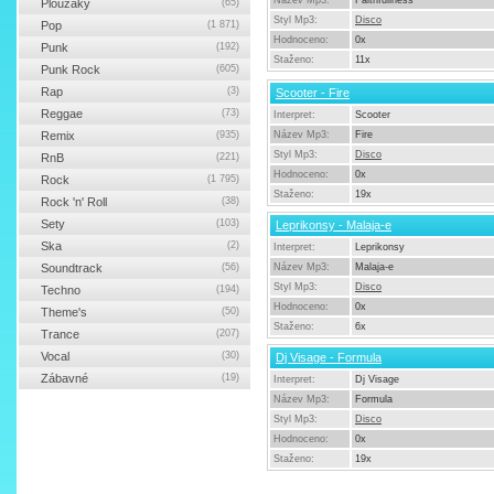
Název Mp3:
Faithfullness
Ploužáky
(65)
Styl Mp3:
Disco
Pop
(1 871)
Hodnoceno:
0x
Punk
(192)
Staženo:
11x
Punk Rock
(605)
Rap
(3)
Scooter - Fire
Reggae
(73)
Interpret:
Scooter
Remix
(935)
Název Mp3:
Fire
Styl Mp3:
Disco
RnB
(221)
Hodnoceno:
0x
Rock
(1 795)
Staženo:
19x
Rock 'n' Roll
(38)
Sety
(103)
Leprikonsy - Malaja-e
Ska
(2)
Interpret:
Leprikonsy
Soundtrack
(56)
Název Mp3:
Malaja-e
Styl Mp3:
Disco
Techno
(194)
Hodnoceno:
0x
Theme's
(50)
Staženo:
6x
Trance
(207)
Vocal
(30)
Dj Visage - Formula
Zábavné
(19)
Interpret:
Dj Visage
Název Mp3:
Formula
Styl Mp3:
Disco
Hodnoceno:
0x
Staženo:
19x