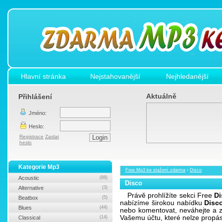
Hlavní stránka
Nejstahovanější
Nejhledanější
Aktuálně
Přihlášení
Jméno:
Heslo:
Registrace
Zaslat
heslo
Kategorie Mp3
Free Mp3 ke stažení zdarma
›
Disco
Acoustic
(88)
Disco
Alternative
(3)
Právě prohlížíte sekci Free
Di
Beatbox
(5)
nabízíme širokou nabídku
Disc
Blues
(44)
nebo komentovat, neváhejte a z
Vašemu účtu, které nelze propá
Classical
(14)