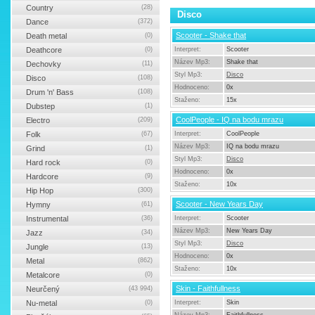
Country
(28)
Disco
Dance
(372)
Scooter - Shake that
Death metal
(0)
Deathcore
(0)
Interpret:
Scooter
Název Mp3:
Shake that
Dechovky
(11)
Styl Mp3:
Disco
Disco
(108)
Hodnoceno:
0x
Drum 'n' Bass
(108)
Staženo:
15x
Dubstep
(1)
CoolPeople - IQ na bodu mrazu
Electro
(209)
Folk
(67)
Interpret:
CoolPeople
Název Mp3:
IQ na bodu mrazu
Grind
(1)
Styl Mp3:
Disco
Hard rock
(0)
Hodnoceno:
0x
Hardcore
(9)
Staženo:
10x
Hip Hop
(300)
Scooter - New Years Day
Hymny
(61)
Instrumental
(36)
Interpret:
Scooter
Název Mp3:
New Years Day
Jazz
(34)
Styl Mp3:
Disco
Jungle
(13)
Hodnoceno:
0x
Metal
(862)
Staženo:
10x
Metalcore
(0)
Skin - Faithfullness
Neurčený
(43 994)
Nu-metal
(0)
Interpret:
Skin