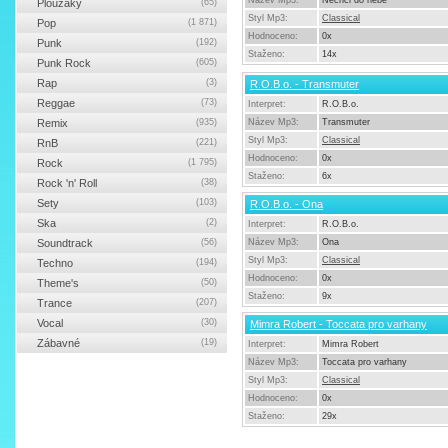
Název Mp3:
Nechci do nebe
Ploužáky
(65)
Styl Mp3:
Classical
Pop
(1 871)
Hodnoceno:
0x
Punk
(192)
Staženo:
14x
Punk Rock
(605)
Rap
(3)
R.O.B.o. - Transmuter
Reggae
(73)
Interpret:
R.O.B.o.
Remix
(935)
Název Mp3:
Transmuter
Styl Mp3:
Classical
RnB
(221)
Hodnoceno:
0x
Rock
(1 795)
Staženo:
6x
Rock 'n' Roll
(38)
Sety
(103)
R.O.B.o. - Ona
Ska
(2)
Interpret:
R.O.B.o.
Soundtrack
(56)
Název Mp3:
Ona
Styl Mp3:
Classical
Techno
(194)
Hodnoceno:
0x
Theme's
(50)
Staženo:
9x
Trance
(207)
Vocal
(30)
Mimra Robert - Toccata pro varhany
Zábavné
(19)
Interpret:
Mimra Robert
Název Mp3:
Toccata pro varhany
Styl Mp3:
Classical
Hodnoceno:
0x
Staženo:
29x