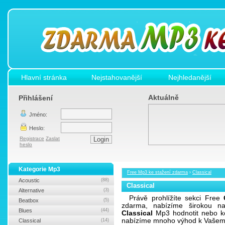
Hlavní stránka
Nejstahovanější
Nejhledanější
Aktuálně
Přihlášení
Jméno:
Heslo:
Registrace
Zaslat
heslo
Kategorie Mp3
Free Mp3 ke stažení zdarma
›
Classical
Acoustic
(88)
Classical
Alternative
(3)
Právě prohlížíte sekci Free
Beatbox
(5)
zdarma, nabízíme širokou n
Blues
(44)
Classical
Mp3 hodnotit nebo ko
nabízíme mnoho výhod k Vašemu 
Classical
(14)