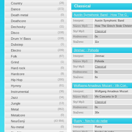
Country
(28)
Classical
Dance
(372)
Austin Symphonic Band - How The G..
Death metal
(0)
Deathcore
(0)
Interpret:
Austin Symphonic Band
Název Mp3:
How The Grinch Stole Christ
Dechovky
(11)
Styl Mp3:
Classical
Disco
(108)
Hodnoceno:
0x
Drum 'n' Bass
(108)
Staženo:
11x
Dubstep
(1)
Jimmac - Pohoda
Electro
(209)
Folk
(67)
Interpret:
Jimmac
Název Mp3:
Pohoda
Grind
(1)
Styl Mp3:
Classical
Hard rock
(0)
Hodnoceno:
0x
Hardcore
(9)
Staženo:
6x
Hip Hop
(300)
Wolfgang Amadeus Mozart - Vln Con..
Hymny
(61)
Instrumental
(36)
Interpret:
Wolfgang Amadeus Mozart
Název Mp3:
Vln Concerto In D
Jazz
(34)
Styl Mp3:
Classical
Jungle
(13)
Hodnoceno:
0x
Metal
(862)
Staženo:
30x
Metalcore
(0)
Rusty - Nechci do nebe
Neurčený
(43 994)
Nu-metal
(0)
Interpret:
Rusty