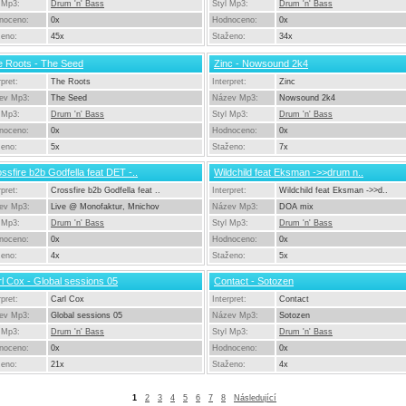
 Mp3:
Drum 'n' Bass
Styl Mp3:
Drum 'n' Bass
noceno:
0x
Hodnoceno:
0x
ženo:
45x
Staženo:
34x
e Roots - The Seed
Zinc - Nowsound 2k4
rpret:
The Roots
Interpret:
Zinc
ev Mp3:
The Seed
Název Mp3:
Nowsound 2k4
 Mp3:
Drum 'n' Bass
Styl Mp3:
Drum 'n' Bass
noceno:
0x
Hodnoceno:
0x
ženo:
5x
Staženo:
7x
ssfire b2b Godfella feat DET -..
Wildchild feat Eksman ->>drum n..
rpret:
Crossfire b2b Godfella feat ..
Interpret:
Wildchild feat Eksman ->>d..
ev Mp3:
Live @ Monofaktur, Mnichov
Název Mp3:
DOA mix
 Mp3:
Drum 'n' Bass
Styl Mp3:
Drum 'n' Bass
noceno:
0x
Hodnoceno:
0x
ženo:
4x
Staženo:
5x
l Cox - Global sessions 05
Contact - Sotozen
rpret:
Carl Cox
Interpret:
Contact
ev Mp3:
Global sessions 05
Název Mp3:
Sotozen
 Mp3:
Drum 'n' Bass
Styl Mp3:
Drum 'n' Bass
noceno:
0x
Hodnoceno:
0x
ženo:
21x
Staženo:
4x
1
2
3
4
5
6
7
8
Následující