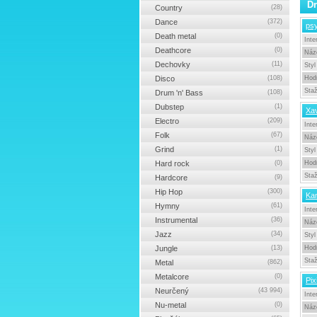
Dr
Country
(28)
Dance
(372)
ps
Death metal
(0)
Inte
Deathcore
(0)
Náz
Dechovky
(11)
Styl
Disco
(108)
Hod
Sta
Drum 'n' Bass
(108)
Dubstep
(1)
Xav
Electro
(209)
Inte
Folk
(67)
Náz
Grind
(1)
Styl
Hard rock
(0)
Hod
Sta
Hardcore
(9)
Hip Hop
(300)
Kan
Hymny
(61)
Inte
Instrumental
(36)
Náz
Jazz
(34)
Styl
Jungle
(13)
Hod
Sta
Metal
(862)
Metalcore
(0)
Pix
Neurčený
(43 994)
Inte
Nu-metal
(0)
Náz