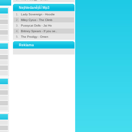
Nejhledanější Mp3
1.
Lady Sovereign - Hoodie
2.
Miley Cyrus - The Climb
3.
Pussycat Dolls - Jai Ho
4.
Britney Spears - If you se..
5.
The Prodigy - Omen
Reklama