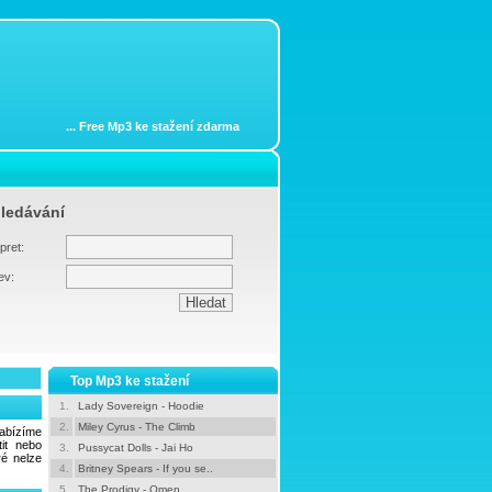
...
Free Mp3 ke stažení zdarma
ledávání
pret:
ev:
Top Mp3 ke stažení
1.
Lady Sovereign - Hoodie
2.
Miley Cyrus - The Climb
abízíme
it nebo
3.
Pussycat Dolls - Jai Ho
ré nelze
4.
Britney Spears - If you se..
5.
The Prodigy - Omen