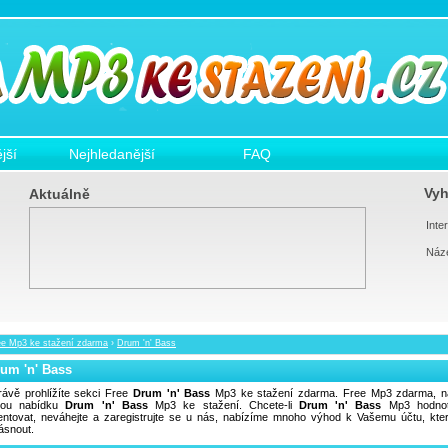
jší
Nejhledanější
FAQ
Vyh
Aktuálně
Inter
Náz
ee Mp3 ke stažení zdarma
›
Drum 'n' Bass
um 'n' Bass
rávě prohlížíte sekci Free
Drum 'n' Bass
Mp3 ke stažení zdarma. Free Mp3 zdarma, n
kou nabídku
Drum 'n' Bass
Mp3 ke stažení. Chcete-li
Drum 'n' Bass
Mp3 hodnot
ntovat, neváhejte a zaregistrujte se u nás, nabízíme mnoho výhod k Vašemu účtu, kte
ásnout.