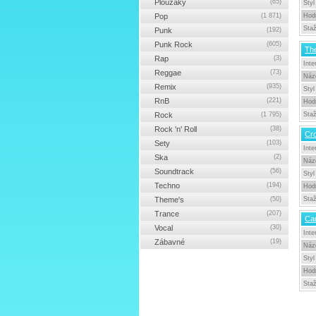
Ploužáky
(65)
Styl
Pop
(1 871)
Hod
Sta
Punk
(192)
Punk Rock
(605)
Th
Rap
(3)
Inte
Reggae
(73)
Náz
Remix
(935)
Styl
RnB
(221)
Hod
Rock
(1 795)
Sta
Rock 'n' Roll
(38)
Cro
Sety
(103)
Inte
Ska
(2)
Náz
Soundtrack
(56)
Styl
Techno
(194)
Hod
Theme's
(50)
Sta
Trance
(207)
Car
Vocal
(30)
Inte
Zábavné
(19)
Náz
Styl
Hod
Sta