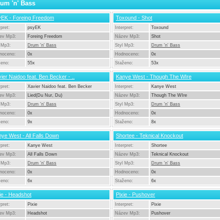
um 'n' Bass
yEK - Foreing Freedom
Toxound - Shot
rpret:
psyEK
Interpret:
Toxound
ev Mp3:
Foreing Freedom
Název Mp3:
Shot
 Mp3:
Drum 'n' Bass
Styl Mp3:
Drum 'n' Bass
noceno:
0x
Hodnoceno:
0x
ženo:
55x
Staženo:
53x
ier Naidoo feat. Ben Becker - ..
Kanye West - Though The WIre
rpret:
Xavier Naidoo feat. Ben Becker
Interpret:
Kanye West
ev Mp3:
Lied(Du Nur, Du)
Název Mp3:
Though The WIre
 Mp3:
Drum 'n' Bass
Styl Mp3:
Drum 'n' Bass
noceno:
0x
Hodnoceno:
0x
ženo:
9x
Staženo:
8x
ye West - All Falls Down
Shortee - Teknical Knockout
rpret:
Kanye West
Interpret:
Shortee
ev Mp3:
All Falls Down
Název Mp3:
Teknical Knockout
 Mp3:
Drum 'n' Bass
Styl Mp3:
Drum 'n' Bass
noceno:
0x
Hodnoceno:
0x
ženo:
6x
Staženo:
6x
ie - Headshot
Pixie - Pushover
rpret:
Pixie
Interpret:
Pixie
ev Mp3:
Headshot
Název Mp3:
Pushover