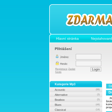
Hlavní stránka
Nejstahovaně
Přihlášení
Jméno:
Heslo:
Registrace
Zaslat
heslo
Kategorie Mp3
Fr
Acoustic
(88)
Dr
Alternative
(3)
P
Beatbox
(5)
širo
kome
Blues
(44)
prop
Classical
(14)