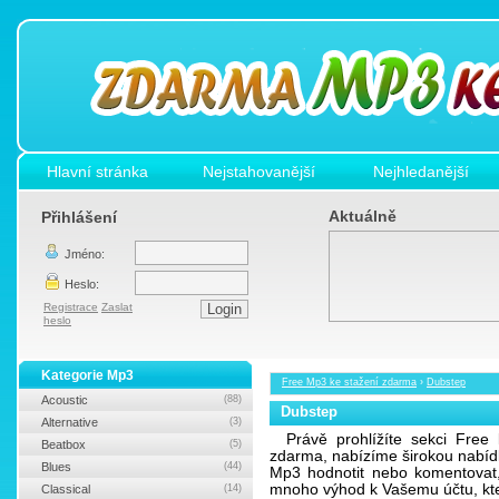
Hlavní stránka
Nejstahovanější
Nejhledanější
Aktuálně
Přihlášení
Jméno:
Heslo:
Registrace
Zaslat
heslo
Kategorie Mp3
Free Mp3 ke stažení zdarma
›
Dubstep
Acoustic
(88)
Dubstep
Alternative
(3)
Právě prohlížíte sekci Free
Beatbox
(5)
zdarma, nabízíme širokou nabí
Blues
(44)
Mp3 hodnotit nebo komentovat,
mnoho výhod k Vašemu účtu, kte
Classical
(14)