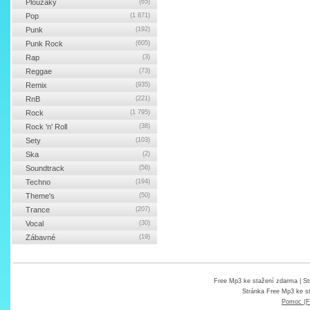
Ploužáky
(65)
Pop
(1 871)
Punk
(192)
Punk Rock
(605)
Rap
(3)
Reggae
(73)
Remix
(935)
RnB
(221)
Rock
(1 795)
Rock 'n' Roll
(38)
Sety
(103)
Ska
(2)
Soundtrack
(56)
Techno
(194)
Theme's
(50)
Trance
(207)
Vocal
(30)
Zábavné
(19)
Free Mp3 ke stažení zdarma
| St
Stránka
Free Mp3 ke s
Pomoc (