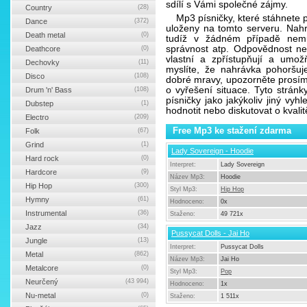
sdílí s Vámi společné zájmy.
Country
(28)
Mp3 písničky, které stáhnete
Dance
(372)
uloženy na tomto serveru. Nahr
Death metal
(0)
tudíž v žádném případě nemů
správnost atp. Odpovědnost nes
Deathcore
(0)
vlastní a zpřístupňují a umožň
Dechovky
(11)
myslíte, že nahrávka pohoršuj
Disco
(108)
dobré mravy, upozorněte prosím 
o vyřešení situace. Tyto strán
Drum 'n' Bass
(108)
písničky jako jakýkoliv jiný vy
Dubstep
(1)
hodnotit nebo diskutovat o kvalit
Electro
(209)
Free Mp3 ke stažení zdarma
Folk
(67)
Grind
(1)
Lady Sovereign - Hoodie
Hard rock
(0)
Interpret:
Lady Sovereign
Hardcore
(9)
Název Mp3:
Hoodie
Hip Hop
(300)
Styl Mp3:
Hip Hop
Hymny
(61)
Hodnoceno:
0x
Instrumental
(36)
Staženo:
49 721x
Jazz
(34)
Pussycat Dolls - Jai Ho
Jungle
(13)
Interpret:
Pussycat Dolls
Metal
(862)
Název Mp3:
Jai Ho
Metalcore
(0)
Styl Mp3:
Pop
Neurčený
(43 994)
Hodnoceno:
1x
Nu-metal
(0)
Staženo:
1 511x