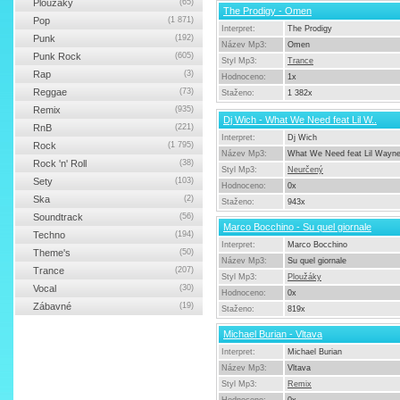
Ploužáky
(65)
The Prodigy - Omen
Pop
(1 871)
Interpret:
The Prodigy
Punk
(192)
Název Mp3:
Omen
Punk Rock
(605)
Styl Mp3:
Trance
Rap
(3)
Hodnoceno:
1x
Reggae
(73)
Staženo:
1 382x
Remix
(935)
Dj Wich - What We Need feat Lil W..
RnB
(221)
Interpret:
Dj Wich
Rock
(1 795)
Název Mp3:
What We Need feat Lil Wayn
Rock 'n' Roll
(38)
Styl Mp3:
Neurčený
Sety
(103)
Hodnoceno:
0x
Ska
(2)
Staženo:
943x
Soundtrack
(56)
Marco Bocchino - Su quel giornale
Techno
(194)
Interpret:
Marco Bocchino
Theme's
(50)
Název Mp3:
Su quel giornale
Trance
(207)
Styl Mp3:
Ploužáky
Vocal
(30)
Hodnoceno:
0x
Zábavné
(19)
Staženo:
819x
Michael Burian - Vltava
Interpret:
Michael Burian
Název Mp3:
Vltava
Styl Mp3:
Remix