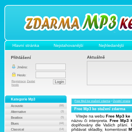
Hlavní stránka
Nejstahovanější
Nejhledanější
Aktuálně
Přihlášení
Jméno:
Heslo:
Registrace
Zaslat
heslo
Kategorie Mp3
Free Mp3 ke stažení zdarma
›
Úvodní strana
Acoustic
(88)
Free Mp3 ke stažení zdarma
Alternative
(3)
Vítejte na webu
Free Mp3 ke 
Beatbox
(5)
názvu či interpreta.
Free Mp3 k
Blues
(44)
doplňovány dle Vašich přání. 
přidávat skladby, komentovat
M
Classical
(14)