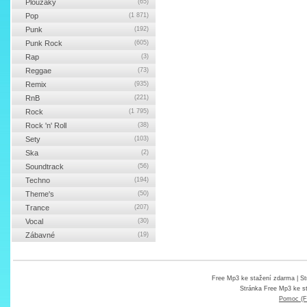
Ploužáky
(65)
Pop
(1 871)
Punk
(192)
Punk Rock
(605)
Rap
(3)
Reggae
(73)
Remix
(935)
RnB
(221)
Rock
(1 795)
Rock 'n' Roll
(38)
Sety
(103)
Ska
(2)
Soundtrack
(56)
Techno
(194)
Theme's
(50)
Trance
(207)
Vocal
(30)
Zábavné
(19)
Free Mp3 ke stažení zdarma
| St
Stránka
Free Mp3 ke s
Pomoc (