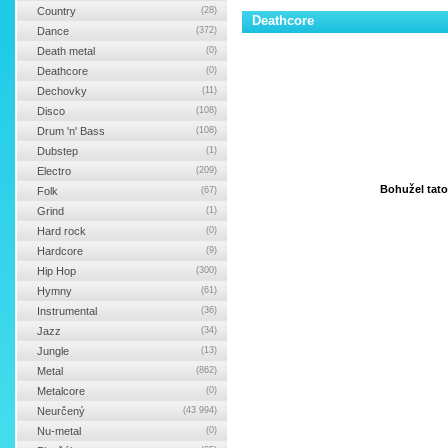
Country
(28)
Deathcore
Dance
(372)
Death metal
(0)
Deathcore
(0)
Dechovky
(11)
Disco
(108)
Drum 'n' Bass
(108)
Dubstep
(1)
Electro
(209)
Bohužel tat
Folk
(67)
Grind
(1)
Hard rock
(0)
Hardcore
(9)
Hip Hop
(300)
Hymny
(61)
Instrumental
(36)
Jazz
(34)
Jungle
(13)
Metal
(862)
Metalcore
(0)
Neurčený
(43 994)
Nu-metal
(0)