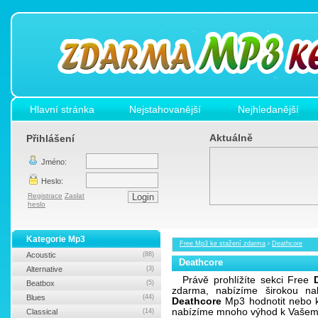
Hlavní stránka
Nejstahovanější
Nejhledanější
Aktuálně
Přihlášení
Jméno:
Heslo:
Registrace
Zaslat
heslo
Kategorie Mp3
Free Mp3 ke stažení zdarma
›
Deathcore
Acoustic
(88)
Deathcore
Alternative
(3)
Právě prohlížíte sekci Free
Beatbox
(5)
zdarma, nabízíme širokou n
Blues
(44)
Deathcore
Mp3 hodnotit nebo ko
nabízíme mnoho výhod k Vašemu 
Classical
(14)