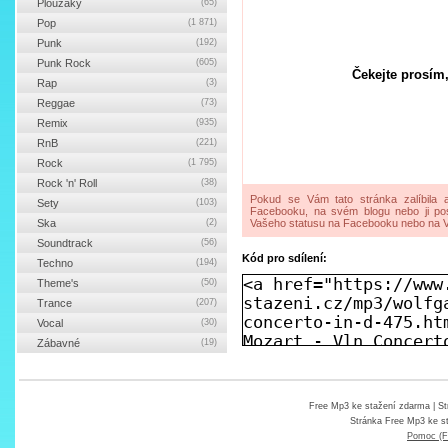
Ploužáky
(65)
Pop
(1 871)
Punk
(192)
Punk Rock
(605)
Čekejte prosím,
Rap
(3)
Reggae
(73)
Remix
(935)
RnB
(221)
Rock
(1 795)
Rock 'n' Roll
(38)
Pokud se Vám tato stránka zalíbila a
Sety
(103)
Facebooku, na svém blogu nebo ji pos
Ska
(2)
Vašeho statusu na Facebooku nebo na V
Soundtrack
(56)
Kód pro sdílení:
Techno
(194)
Theme's
(50)
Trance
(207)
Vocal
(30)
Zábavné
(19)
Free Mp3 ke stažení zdarma
| St
Stránka
Free Mp3 ke s
Pomoc (