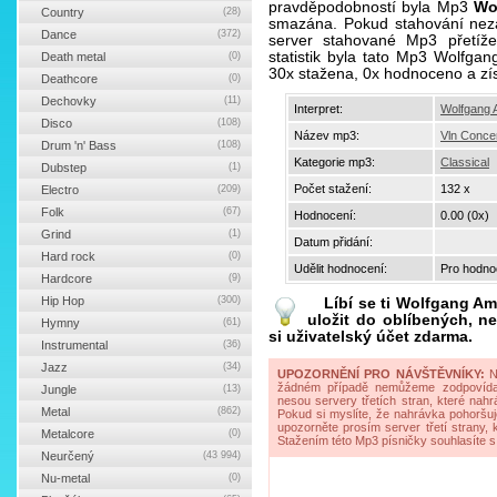
pravděpodobností byla Mp3
Wo
Country
(28)
smazána. Pokud stahování neza
Dance
(372)
server stahované Mp3 přetíže
statistik byla tato Mp3 Wolfg
Death metal
(0)
30x stažena, 0x hodnoceno a zí
Deathcore
(0)
Dechovky
(11)
Interpret:
Wolfgang 
Disco
(108)
Název mp3:
Vln Concer
Drum 'n' Bass
(108)
Kategorie mp3:
Classical
Dubstep
(1)
Počet stažení:
132 x
Electro
(209)
Folk
(67)
Hodnocení:
0.00 (0x)
Grind
(1)
Datum přidání:
Hard rock
(0)
Udělit hodnocení:
Pro hodnoc
Hardcore
(9)
Hip Hop
(300)
Líbí se ti
Wolfgang Ama
uložit do oblíbených, ne
Hymny
(61)
si uživatelský účet zdarma.
Instrumental
(36)
Jazz
(34)
UPOZORNĚNÍ PRO NÁVŠTĚVNÍKY:
Na
žádném případě nemůžeme zodpovídat 
Jungle
(13)
nesou servery třetích stran, které nahrá
Metal
(862)
Pokud si myslíte, že nahrávka pohoršuj
upozorněte prosím server třetí strany,
Metalcore
(0)
Stažením této Mp3 písničky souhlasíte s
Neurčený
(43 994)
Nu-metal
(0)