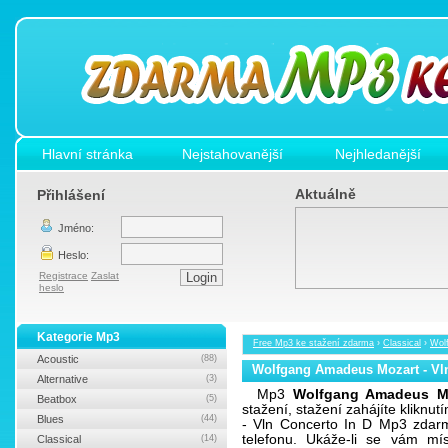
Hlavní stránka
Nejstahovanější
Nejhledanější
Aktuálně
Přihlášení
Jméno:
Heslo:
Registrace
Zaslat
heslo
Kategorie Mp3
Free Mp3 ke stažení zdarma
›
Classical
›
Wol
Acoustic
(88)
Wolfgang Amadeus Mozart - Vln
Alternative
(3)
Mp3
Wolfgang Amadeus Mo
Beatbox
(5)
stažení, stažení zahájíte klikn
Blues
(44)
- Vln Concerto In D Mp3 zdarm
telefonu. Ukáže-li se vám mís
Classical
(14)