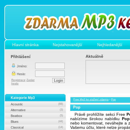
Hlavní stránka
Nejstahovanější
Nejhledanější
Aktuálně
Přihlášení
Jméno:
Heslo:
Registrace
Zaslat
heslo
Kategorie Mp3
Free Mp3 ke stažení zdarma
›
Pop
Acoustic
(88)
Pop
Alternative
(3)
Právě prohlížíte sekci Free
P
Beatbox
(5)
nabízíme širokou nabídku
Pop
Blues
(44)
nebo komentovat, neváhejte a z
Vašemu účtu, které nelze propá
Classical
(14)