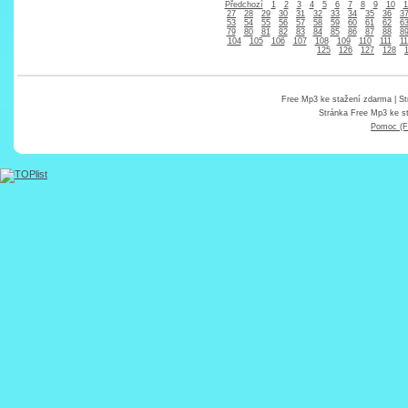
Předchozí
1
2
3
4
5
6
7
8
9
10
1
27
28
29
30
31
32
33
34
35
36
3
53
54
55
56
57
58
59
60
61
62
6
79
80
81
82
83
84
85
86
87
88
8
104
105
106
107
108
109
110
111
11
125
126
127
128
Free Mp3 ke stažení zdarma
| St
Stránka
Free Mp3 ke s
Pomoc (