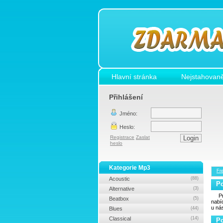
Hlavní stránka
Nejstahovaně
Přihlášení
Jméno:
Heslo:
Registrace
Zaslat
heslo
Kategorie Mp3
Fr
Acoustic
(88)
P
Alternative
(3)
P
Beatbox
(5)
nab
u ná
Blues
(44)
Classical
(14)
P