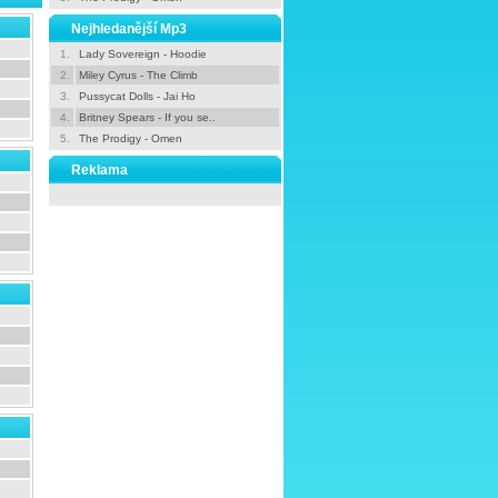
Nejhledanější Mp3
1.
Lady Sovereign - Hoodie
2.
Miley Cyrus - The Climb
3.
Pussycat Dolls - Jai Ho
4.
Britney Spears - If you se..
5.
The Prodigy - Omen
Reklama