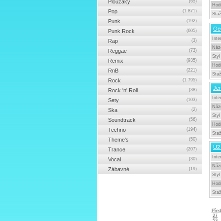
Ploužáky
(65)
Hod
Pop
(1 871)
Sta
Punk
(192)
Geo
Punk Rock
(605)
Inte
Rap
(3)
Náz
Reggae
(73)
Styl
Remix
(935)
Hod
RnB
(221)
Sta
Rock
(1 795)
Jen
Rock 'n' Roll
(38)
Inte
Sety
(103)
Náz
Ska
(2)
Styl
Soundtrack
(56)
Hod
Techno
(194)
Sta
Theme's
(50)
U2 
Trance
(207)
Inte
Vocal
(30)
Náz
Zábavné
(19)
Styl
Hod
Sta
Před
27
53