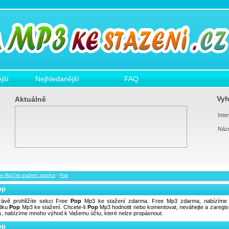
jší
Nejhledanější
FAQ
Vyh
Aktuálně
Inter
Náz
ee Mp3 ke stažení zdarma
›
Pop
op
rávě prohlížíte sekci Free
Pop
Mp3 ke stažení zdarma. Free Mp3 zdarma, nabízíme 
ídku
Pop
Mp3 ke stažení. Chcete-li
Pop
Mp3 hodnotit nebo komentovat, neváhejte a zaregist
s, nabízíme mnoho výhod k Vašemu účtu, které nelze propásnout.
op