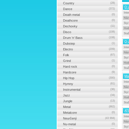
Country
(28)
O-z
Dance
(372)
Inte
Death metal
(0)
Náz
Deathcore
(0)
Styl
Dechovky
(11)
Hod
Disco
(108)
Sta
Drum 'n' Bass
(108)
O-z
Dubstep
(1)
Inte
Electro
(209)
Náz
Folk
(67)
Styl
Grind
(1)
Hod
Hard rock
(0)
Sta
Hardcore
(9)
Ma
Hip Hop
(300)
Inte
Hymny
(61)
Náz
Instrumental
(36)
Styl
Jazz
(34)
Hod
Jungle
(13)
Sta
Metal
(862)
ATB
Metalcore
(0)
Inte
Neurčený
(43 994)
Náz
Nu-metal
(0)
Styl