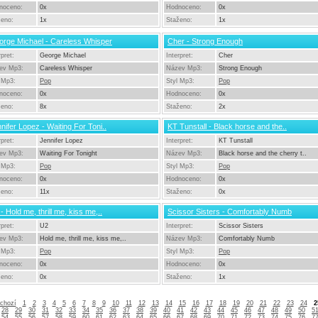
noceno:
0x
Hodnoceno:
0x
ženo:
1x
Staženo:
1x
rge Michael - Careless Whisper
Cher - Strong Enough
rpret:
George Michael
Interpret:
Cher
ev Mp3:
Careless Whisper
Název Mp3:
Strong Enough
 Mp3:
Pop
Styl Mp3:
Pop
noceno:
0x
Hodnoceno:
0x
ženo:
8x
Staženo:
2x
nifer Lopez - Waiting For Toni..
KT Tunstall - Black horse and the..
rpret:
Jennifer Lopez
Interpret:
KT Tunstall
ev Mp3:
Waiting For Tonight
Název Mp3:
Black horse and the cherry t..
 Mp3:
Pop
Styl Mp3:
Pop
noceno:
0x
Hodnoceno:
0x
ženo:
11x
Staženo:
0x
- Hold me, thrill me, kiss me,..
Scissor Sisters - Comfortably Numb
rpret:
U2
Interpret:
Scissor Sisters
ev Mp3:
Hold me, thrill me, kiss me,..
Název Mp3:
Comfortably Numb
 Mp3:
Pop
Styl Mp3:
Pop
noceno:
0x
Hodnoceno:
0x
ženo:
0x
Staženo:
1x
chozí
1
2
3
4
5
6
7
8
9
10
11
12
13
14
15
16
17
18
19
20
21
22
23
24
2
28
29
30
31
32
33
34
35
36
37
38
39
40
41
42
43
44
45
46
47
48
49
50
5
54
55
56
57
58
59
60
61
62
63
64
65
66
67
68
69
70
71
72
73
74
75
76
7