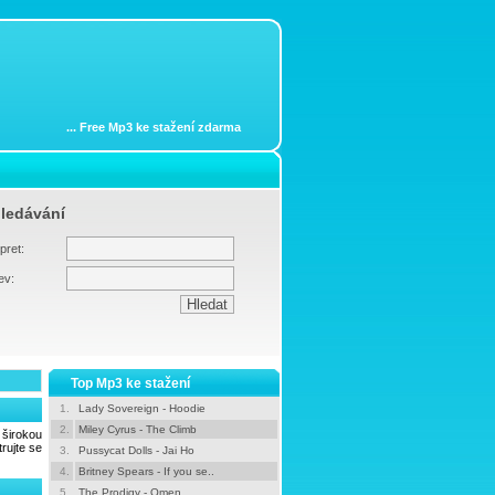
...
Free Mp3 ke stažení zdarma
ledávání
pret:
ev:
Top Mp3 ke stažení
1.
Lady Sovereign - Hoodie
2.
Miley Cyrus - The Climb
širokou
rujte se
3.
Pussycat Dolls - Jai Ho
4.
Britney Spears - If you se..
5.
The Prodigy - Omen