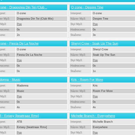
one - Dragostea Din Tei (Club ..
O-zone - Despre Tine
rpret:
O-zone
Interpret:
O-zone
ev Mp3:
Dragostea Din Tei (Club Mix)
Název Mp3:
Despre Tine
 Mp3:
Pop
Styl Mp3:
Pop
noceno:
0x
Hodnoceno:
0x
ženo:
2x
Staženo:
3x
one - Fiesta De La Noche
Sheryl Crow - Soak Up The Sun
rpret:
O-zone
Interpret:
Sheryl Crow
ev Mp3:
Fiesta De La Noche
Název Mp3:
Soak Up The Sun
 Mp3:
Pop
Styl Mp3:
Pop
noceno:
0x
Hodnoceno:
0x
ženo:
0x
Staženo:
1x
donna - Music
Kris - Room For More
rpret:
Madonna
Interpret:
Kris
ev Mp3:
Music
Název Mp3:
Room For More
 Mp3:
Pop
Styl Mp3:
Pop
noceno:
0x
Hodnoceno:
0x
ženo:
4x
Staženo:
4x
 - Extasy [beattraax Rmx]
Michelle Branch - Everywhere
rpret:
ATB
Interpret:
Michelle Branch
ev Mp3:
Extasy [beattraax Rmx]
Název Mp3:
Everywhere
 Mp3:
Pop
Styl Mp3:
Pop