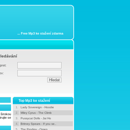
...
Free Mp3 ke stažení zdarma
ledávání
pret:
ev:
Top Mp3 ke stažení
1.
Lady Sovereign - Hoodie
2.
Miley Cyrus - The Climb
širokou
rujte se
3.
Pussycat Dolls - Jai Ho
4.
Britney Spears - If you se..
5.
The Prodigy - Omen