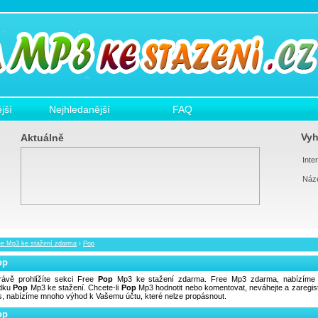
jší
Nejhledanější
FAQ
Vyh
Aktuálně
Inter
Náz
ee Mp3 ke stažení zdarma
›
Pop
op
rávě prohlížíte sekci Free
Pop
Mp3 ke stažení zdarma. Free Mp3 zdarma, nabízíme 
ídku
Pop
Mp3 ke stažení. Chcete-li
Pop
Mp3 hodnotit nebo komentovat, neváhejte a zaregist
s, nabízíme mnoho výhod k Vašemu účtu, které nelze propásnout.
op