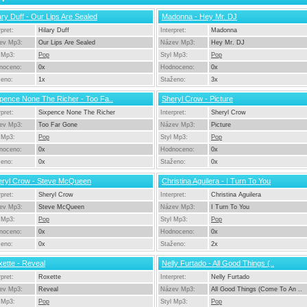
ary Duff - Our Lips Are Sealed
Madonna - Hey Mr. DJ
rpret:
Hilary Duff
Interpret:
Madonna
ev Mp3:
Our Lips Are Sealed
Název Mp3:
Hey Mr. DJ
 Mp3:
Pop
Styl Mp3:
Pop
noceno:
0x
Hodnoceno:
0x
ženo:
1x
Staženo:
3x
pence None The Richer - Too Fa..
Sheryl Crow - Picture
rpret:
Sixpence None The Richer
Interpret:
Sheryl Crow
ev Mp3:
Too Far Gone
Název Mp3:
Picture
 Mp3:
Pop
Styl Mp3:
Pop
noceno:
0x
Hodnoceno:
0x
ženo:
0x
Staženo:
0x
eryl Crow - Steve McQueen
Christina Aguilera - I Turn To You
rpret:
Sheryl Crow
Interpret:
Christina Aguilera
ev Mp3:
Steve McQueen
Název Mp3:
I Turn To You
 Mp3:
Pop
Styl Mp3:
Pop
noceno:
0x
Hodnoceno:
0x
ženo:
0x
Staženo:
2x
ette - Reveal
Nelly Furtado - All Good Things (..
rpret:
Roxette
Interpret:
Nelly Furtado
ev Mp3:
Reveal
Název Mp3:
All Good Things (Come To An ..
 Mp3:
Pop
Styl Mp3:
Pop