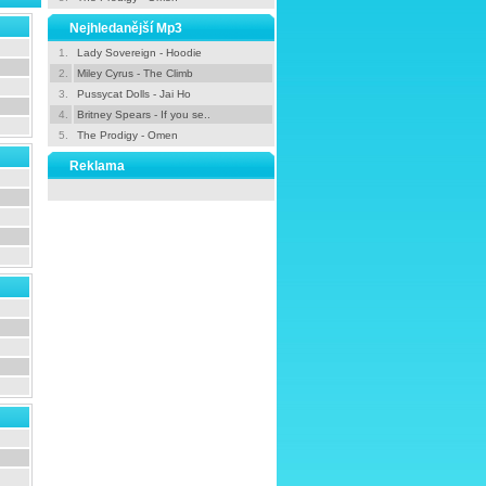
Nejhledanější Mp3
1.
Lady Sovereign - Hoodie
2.
Miley Cyrus - The Climb
3.
Pussycat Dolls - Jai Ho
4.
Britney Spears - If you se..
5.
The Prodigy - Omen
Reklama