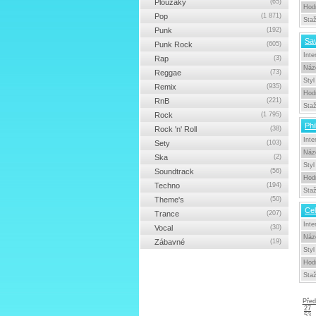
Ploužáky
(65)
Hod
Pop
(1 871)
Sta
Punk
(192)
Sa
Punk Rock
(605)
Inte
Rap
(3)
Náz
Reggae
(73)
Styl
Remix
(935)
Hod
RnB
(221)
Sta
Rock
(1 795)
Phi
Rock 'n' Roll
(38)
Inte
Sety
(103)
Náz
Ska
(2)
Styl
Soundtrack
(56)
Hod
Techno
(194)
Sta
Theme's
(50)
Cel
Trance
(207)
Inte
Vocal
(30)
Náz
Zábavné
(19)
Styl
Hod
Sta
Před
27
53