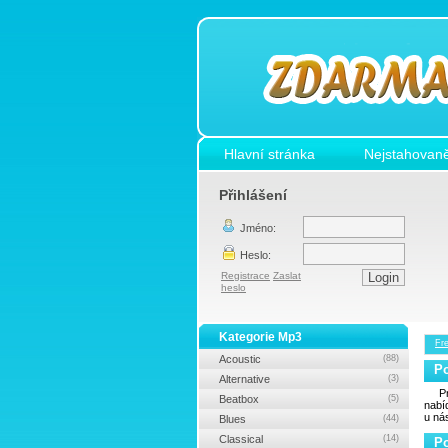
Hlavní stránka
Nejstahovaně
Přihlášení
Jméno:
Heslo:
Registrace
Zaslat
heslo
Kategorie Mp3
Fr
Acoustic
(88)
P
Alternative
(3)
P
Beatbox
(5)
nab
u ná
Blues
(44)
Classical
(14)
P