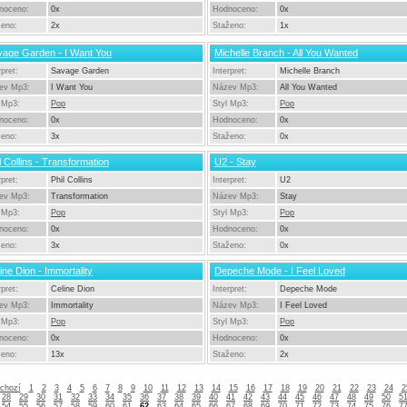
noceno:
0x
Hodnoceno:
0x
ženo:
2x
Staženo:
1x
vage Garden - I Want You
Michelle Branch - All You Wanted
rpret:
Savage Garden
Interpret:
Michelle Branch
ev Mp3:
I Want You
Název Mp3:
All You Wanted
 Mp3:
Pop
Styl Mp3:
Pop
noceno:
0x
Hodnoceno:
0x
ženo:
3x
Staženo:
0x
l Collins - Transformation
U2 - Stay
rpret:
Phil Collins
Interpret:
U2
ev Mp3:
Transformation
Název Mp3:
Stay
 Mp3:
Pop
Styl Mp3:
Pop
noceno:
0x
Hodnoceno:
0x
ženo:
3x
Staženo:
0x
ine Dion - Immortality
Depeche Mode - I Feel Loved
rpret:
Celine Dion
Interpret:
Depeche Mode
ev Mp3:
Immortality
Název Mp3:
I Feel Loved
 Mp3:
Pop
Styl Mp3:
Pop
noceno:
0x
Hodnoceno:
0x
ženo:
13x
Staženo:
2x
chozí
1
2
3
4
5
6
7
8
9
10
11
12
13
14
15
16
17
18
19
20
21
22
23
24
2
28
29
30
31
32
33
34
35
36
37
38
39
40
41
42
43
44
45
46
47
48
49
50
5
54
55
56
57
58
59
60
61
62
63
64
65
66
67
68
69
70
71
72
73
74
75
76
7