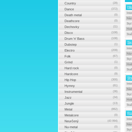
Country
(28)
Hil
Dance
(372)
Inte
Death metal
(0)
Náz
Deathcore
(0)
Styl
Dechovky
(11)
Hod
Disco
(108)
Sta
Drum 'n' Bass
(108)
Six
Dubstep
(1)
Inte
Electro
(209)
Náz
Folk
(67)
Styl
Grind
(1)
Hod
Hard rock
(0)
Sta
Hardcore
(9)
Sh
Hip Hop
(300)
Inte
Hymny
(61)
Náz
Instrumental
(36)
Styl
Jazz
(34)
Hod
Jungle
(13)
Sta
Metal
(862)
Rox
Metalcore
(0)
Inte
Neurčený
(43 994)
Náz
Nu-metal
(0)
Styl