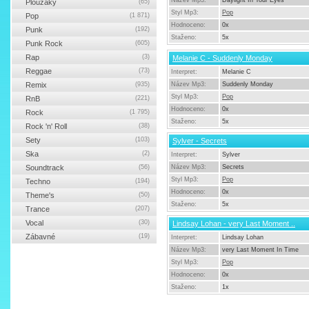
Název Mp3:
Daylight In Your Eyes
Ploužáky
(65)
Styl Mp3:
Pop
Pop
(1 871)
Hodnoceno:
0x
Punk
(192)
Staženo:
5x
Punk Rock
(605)
Rap
(3)
Melanie C - Suddenly Monday
Reggae
(73)
Interpret:
Melanie C
Remix
(935)
Název Mp3:
Suddenly Monday
Styl Mp3:
Pop
RnB
(221)
Hodnoceno:
0x
Rock
(1 795)
Staženo:
5x
Rock 'n' Roll
(38)
Sety
(103)
Sylver - Secrets
Ska
(2)
Interpret:
Sylver
Soundtrack
(56)
Název Mp3:
Secrets
Styl Mp3:
Pop
Techno
(194)
Hodnoceno:
0x
Theme's
(50)
Staženo:
5x
Trance
(207)
Vocal
(30)
Lindsay Lohan - very Last Moment ..
Zábavné
(19)
Interpret:
Lindsay Lohan
Název Mp3:
very Last Moment In Time
Styl Mp3:
Pop
Hodnoceno:
0x
Staženo:
1x