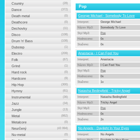
Country
(28)
Pop
Dance
(372)
George Michael - Somebody To Love
Death metal
(0)
Deathcore
(0)
Interpret:
George Michael
Název Mp3:
Somebody To Love
Dechovky
(11)
Styl Mp3:
Pop
Disco
(108)
Hodnoceno:
0x
Drum 'n' Bass
(108)
Staženo:
0x
Dubstep
(1)
Anastacia - I Can Feel You
Electro
(209)
Folk
(67)
Interpret:
Anastacia
Název Mp3:
I Can Feel You
Grind
(1)
Styl Mp3:
Pop
Hard rock
(0)
Hodnoceno:
0x
Hardcore
(9)
Staženo:
1x
Hip Hop
(300)
Natasha Bedingfield - Tricky Angel
Hymny
(61)
Instrumental
(36)
Interpret:
Natasha Bedingfield
Název Mp3:
Tricky Angel
Jazz
(34)
Styl Mp3:
Pop
Jungle
(13)
Hodnoceno:
0x
Metal
(862)
Staženo:
2x
Metalcore
(0)
No Angels - Daylight In Your Eyes
Neurčený
(43 994)
Nu-metal
(0)
Interpret:
No Angels