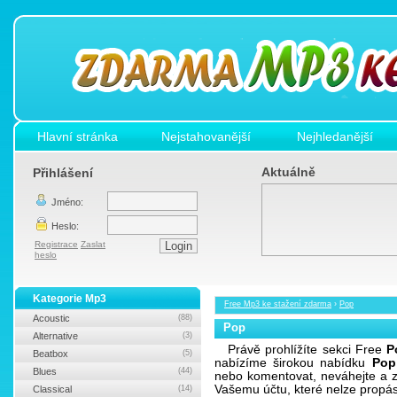
Hlavní stránka
Nejstahovanější
Nejhledanější
Aktuálně
Přihlášení
Jméno:
Heslo:
Registrace
Zaslat
heslo
Kategorie Mp3
Free Mp3 ke stažení zdarma
›
Pop
Acoustic
(88)
Pop
Alternative
(3)
Právě prohlížíte sekci Free
P
Beatbox
(5)
nabízíme širokou nabídku
Pop
Blues
(44)
nebo komentovat, neváhejte a z
Vašemu účtu, které nelze propá
Classical
(14)