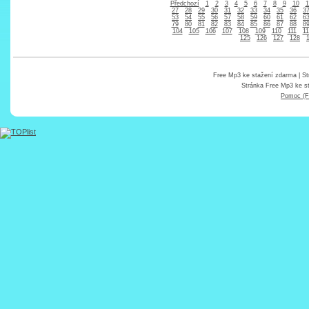
Předchozí
1
2
3
4
5
6
7
8
9
10
1
27
28
29
30
31
32
33
34
35
36
3
53
54
55
56
57
58
59
60
61
62
6
79
80
81
82
83
84
85
86
87
88
8
104
105
106
107
108
109
110
111
11
125
126
127
128
Free Mp3 ke stažení zdarma
| St
Stránka
Free Mp3 ke s
Pomoc (