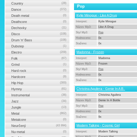
Country
(28)
Pop
Dance
(372)
Kylie Minogue - Like A Drug
Death metal
(0)
Deathcore
(0)
Interpret:
Kylie Minogue
Název Mp3:
Like A Drug
Dechovky
(11)
Styl Mp3:
Pop
Disco
(108)
Hodnoceno:
0x
Drum 'n' Bass
(108)
Staženo:
0x
Dubstep
(1)
Madonna - Frozen
Electro
(209)
Folk
(67)
Interpret:
Madonna
Název Mp3:
Frozen
Grind
(1)
Styl Mp3:
Pop
Hard rock
(0)
Hodnoceno:
0x
Hardcore
(9)
Staženo:
0x
Hip Hop
(300)
Christina Aguilera - Genie In A B..
Hymny
(61)
Instrumental
(36)
Interpret:
Christina Aguilera
Název Mp3:
Genie In A Bottle
Jazz
(34)
Styl Mp3:
Pop
Jungle
(13)
Hodnoceno:
0x
Metal
(862)
Staženo:
9x
Metalcore
(0)
Modern Talking - Cosmic Girl
Neurčený
(43 994)
Nu-metal
(0)
Interpret:
Modern Talking