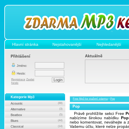
Hlavní stránka
Nejstahovanější
Nejhledanější
Aktuálně
Přihlášení
Jméno:
Heslo:
Registrace
Zaslat
heslo
Kategorie Mp3
Free Mp3 ke stažení zdarma
›
Pop
Acoustic
(88)
Pop
Alternative
(3)
Právě prohlížíte sekci Free
P
Beatbox
(5)
nabízíme širokou nabídku
Pop
Blues
(44)
nebo komentovat, neváhejte a z
Vašemu účtu, které nelze propá
Classical
(14)