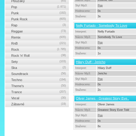
Název Mp3:
Cosmic Girl
Ploužáky
(65)
Styl Mp3:
Pop
Pop
(1 871)
Hodnoceno:
0x
Punk
(192)
Staženo:
3x
Punk Rock
(605)
Rap
(3)
Nelly Furtado - Somebody To Love
Reggae
(73)
Interpret:
Nelly Furtado
Remix
(935)
Název Mp3:
Somebody To Love
Styl Mp3:
Pop
RnB
(221)
Hodnoceno:
0x
Rock
(1 795)
Staženo:
1x
Rock 'n' Roll
(38)
Sety
(103)
Hilary Duff - Jericho
Ska
(2)
Interpret:
Hilary Duff
Soundtrack
(56)
Název Mp3:
Jericho
Styl Mp3:
Pop
Techno
(194)
Hodnoceno:
0x
Theme's
(50)
Staženo:
2x
Trance
(207)
Vocal
(30)
Oliver James - Greatest Story Eve..
Zábavné
(19)
Interpret:
Oliver James
Název Mp3:
Greatest Story Ever Told
Styl Mp3:
Pop
Hodnoceno:
0x
Staženo:
6x