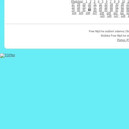
Předchozí
1
2
3
4
5
6
7
8
9
10
1
27
28
29
30
31
32
33
34
35
36
3
53
54
55
56
57
58
59
60
61
62
6
79
80
81
82
83
84
85
86
87
88
8
104
105
106
107
108
109
110
111
11
125
126
127
128
Free Mp3 ke stažení zdarma
| St
Stránka
Free Mp3 ke s
Pomoc (