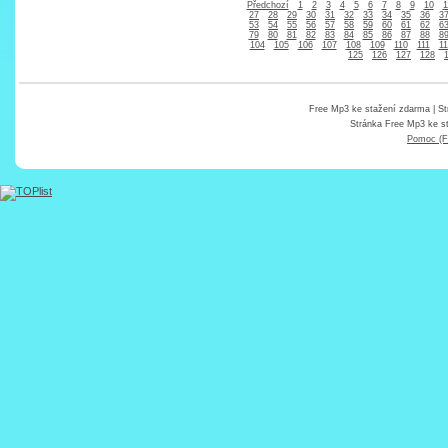
Předchozí
1
2
3
4
5
6
7
8
9
10
1
27
28
29
30
31
32
33
34
35
36
3
53
54
55
56
57
58
59
60
61
62
6
79
80
81
82
83
84
85
86
87
88
8
104
105
106
107
108
109
110
111
11
125
126
127
128
Free Mp3 ke stažení zdarma
| St
Stránka
Free Mp3 ke s
Pomoc (