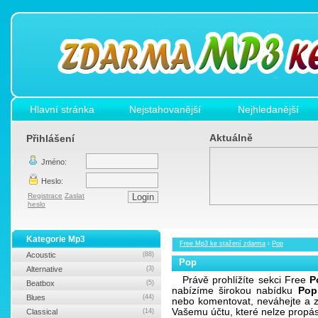
Hlavní stránka
Nejstahovanější
Nejhledanější
Aktuálně
Přihlášení
Jméno:
Heslo:
Registrace
Zaslat
heslo
Kategorie Mp3
Free Mp3 ke stažení zdarma
›
Pop
Acoustic
(88)
Pop
Alternative
(3)
Právě prohlížíte sekci Free
P
Beatbox
(5)
nabízíme širokou nabídku
Pop
Blues
(44)
nebo komentovat, neváhejte a z
Vašemu účtu, které nelze propá
Classical
(14)