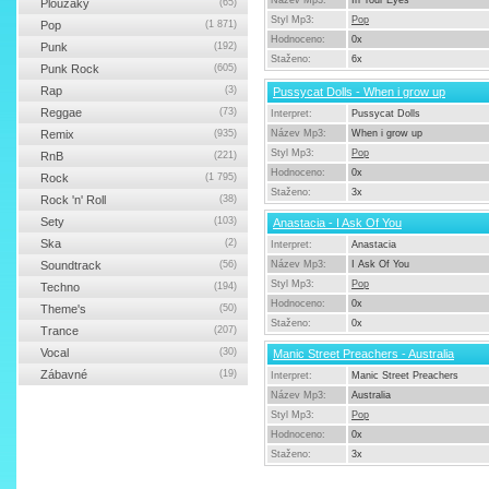
Název Mp3:
In Your Eyes
Ploužáky
(65)
Styl Mp3:
Pop
Pop
(1 871)
Hodnoceno:
0x
Punk
(192)
Staženo:
6x
Punk Rock
(605)
Rap
(3)
Pussycat Dolls - When i grow up
Reggae
(73)
Interpret:
Pussycat Dolls
Remix
(935)
Název Mp3:
When i grow up
Styl Mp3:
Pop
RnB
(221)
Hodnoceno:
0x
Rock
(1 795)
Staženo:
3x
Rock 'n' Roll
(38)
Sety
(103)
Anastacia - I Ask Of You
Ska
(2)
Interpret:
Anastacia
Soundtrack
(56)
Název Mp3:
I Ask Of You
Styl Mp3:
Pop
Techno
(194)
Hodnoceno:
0x
Theme's
(50)
Staženo:
0x
Trance
(207)
Vocal
(30)
Manic Street Preachers - Australia
Zábavné
(19)
Interpret:
Manic Street Preachers
Název Mp3:
Australia
Styl Mp3:
Pop
Hodnoceno:
0x
Staženo:
3x