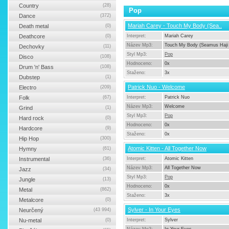
Country
(28)
Pop
Dance
(372)
Mariah Carey - Touch My Body (Sea..
Death metal
(0)
Deathcore
(0)
Interpret:
Mariah Carey
Název Mp3:
Touch My Body (Seamus Haji 
Dechovky
(11)
Styl Mp3:
Pop
Disco
(108)
Hodnoceno:
0x
Drum 'n' Bass
(108)
Staženo:
3x
Dubstep
(1)
Patrick Nuo - Welcome
Electro
(209)
Folk
(67)
Interpret:
Patrick Nuo
Název Mp3:
Welcome
Grind
(1)
Styl Mp3:
Pop
Hard rock
(0)
Hodnoceno:
0x
Hardcore
(9)
Staženo:
0x
Hip Hop
(300)
Atomic Kitten - All Together Now
Hymny
(61)
Instrumental
(36)
Interpret:
Atomic Kitten
Název Mp3:
All Together Now
Jazz
(34)
Styl Mp3:
Pop
Jungle
(13)
Hodnoceno:
0x
Metal
(862)
Staženo:
3x
Metalcore
(0)
Sylver - In Your Eyes
Neurčený
(43 994)
Nu-metal
(0)
Interpret:
Sylver