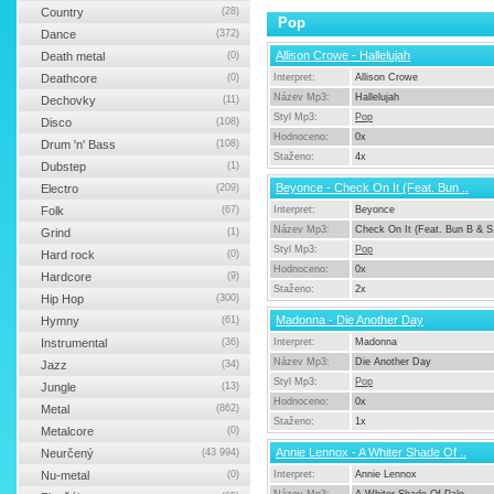
Country
(28)
Pop
Dance
(372)
Allison Crowe - Hallelujah
Death metal
(0)
Deathcore
(0)
Interpret:
Allison Crowe
Název Mp3:
Hallelujah
Dechovky
(11)
Styl Mp3:
Pop
Disco
(108)
Hodnoceno:
0x
Drum 'n' Bass
(108)
Staženo:
4x
Dubstep
(1)
Beyonce - Check On It (Feat. Bun ..
Electro
(209)
Folk
(67)
Interpret:
Beyonce
Název Mp3:
Check On It (Feat. Bun B & S
Grind
(1)
Styl Mp3:
Pop
Hard rock
(0)
Hodnoceno:
0x
Hardcore
(9)
Staženo:
2x
Hip Hop
(300)
Madonna - Die Another Day
Hymny
(61)
Instrumental
(36)
Interpret:
Madonna
Název Mp3:
Die Another Day
Jazz
(34)
Styl Mp3:
Pop
Jungle
(13)
Hodnoceno:
0x
Metal
(862)
Staženo:
1x
Metalcore
(0)
Annie Lennox - A Whiter Shade Of ..
Neurčený
(43 994)
Nu-metal
(0)
Interpret:
Annie Lennox