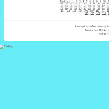
Předchozí
1
2
3
4
5
6
7
8
9
10
1
27
28
29
30
31
32
33
34
35
36
3
53
54
55
56
57
58
59
60
61
62
6
79
80
81
82
83
84
85
86
87
88
8
104
105
106
107
108
109
110
111
11
125
126
127
128
Free Mp3 ke stažení zdarma
| St
Stránka
Free Mp3 ke s
Pomoc (