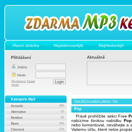
Hlavní stránka
Nejstahovanější
Nejhledanější
Aktuálně
Přihlášení
Jméno:
Heslo:
Registrace
Zaslat
heslo
Kategorie Mp3
Free Mp3 ke stažení zdarma
›
Pop
Acoustic
(88)
Pop
Alternative
(3)
Právě prohlížíte sekci Free
P
Beatbox
(5)
nabízíme širokou nabídku
Pop
Blues
(44)
nebo komentovat, neváhejte a z
Vašemu účtu, které nelze propá
Classical
(14)