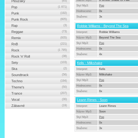
Název Mp3:
A Whiter Shade Of Pale
Ploužáky
(65)
Styl Mp3:
Pop
Pop
(1 871)
Hodnoceno:
0x
Punk
(192)
Staženo:
3x
Punk Rock
(605)
Rap
(3)
Robbie Williams - Beyond The Sea
Reggae
(73)
Interpret:
Robbie Williams
Remix
(935)
Název Mp3:
Beyond The Sea
Styl Mp3:
Pop
RnB
(221)
Hodnoceno:
0x
Rock
(1 795)
Staženo:
4x
Rock 'n' Roll
(38)
Sety
(103)
Kelis - Milkshake
Ska
(2)
Interpret:
Kelis
Soundtrack
(56)
Název Mp3:
Milkshake
Styl Mp3:
Pop
Techno
(194)
Hodnoceno:
0x
Theme's
(50)
Staženo:
6x
Trance
(207)
Vocal
(30)
Leann Rimes - Soon
Zábavné
(19)
Interpret:
Leann Rimes
Název Mp3:
Soon
Styl Mp3:
Pop
Hodnoceno:
0x
Staženo:
3x