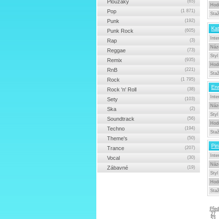
Ploužáky
(65)
Hod
Pop
(1 871)
Sta
Punk
(192)
Kat
Punk Rock
(605)
Inte
Rap
(3)
Náz
Reggae
(73)
Styl
Remix
(935)
Hod
RnB
(221)
Sta
Rock
(1 795)
Enr
Rock 'n' Roll
(38)
Inte
Sety
(103)
Náz
Ska
(2)
Styl
Soundtrack
(56)
Hod
Techno
(194)
Sta
Theme's
(50)
Pin
Trance
(207)
Inte
Vocal
(30)
Náz
Zábavné
(19)
Styl
Hod
Sta
Před
27
53