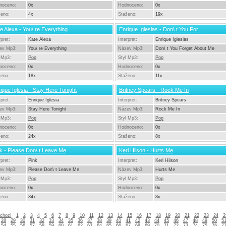
noceno:
0x
Hodnoceno:
0x
ženo:
4x
Staženo:
19x
e Alexa - You\ re Everything
Enrique Iglesias - Don\ t You For..
rpret:
Kate Alexa
Interpret:
Enrique Iglesias
ev Mp3:
You\ re Everything
Název Mp3:
Don\ t You Forget About Me
 Mp3:
Pop
Styl Mp3:
Pop
noceno:
0x
Hodnoceno:
0x
ženo:
18x
Staženo:
11x
ique Iglesia - Stay Here Tonight
Britney Spears - Rock Me In
rpret:
Enrique Iglesia
Interpret:
Britney Spears
ev Mp3:
Stay Here Tonight
Název Mp3:
Rock Me In
 Mp3:
Pop
Styl Mp3:
Pop
noceno:
0x
Hodnoceno:
0x
ženo:
24x
Staženo:
8x
k - Please Don\ t Leave Me
Keri Hilson - Hurts Me
rpret:
Pink
Interpret:
Keri Hilson
ev Mp3:
Please Don\ t Leave Me
Název Mp3:
Hurts Me
 Mp3:
Pop
Styl Mp3:
Pop
noceno:
0x
Hodnoceno:
0x
ženo:
34x
Staženo:
8x
chozí
1
2
3
4
5
6
7
8
9
10
11
12
13
14
15
16
17
18
19
20
21
22
23
24
2
28
29
30
31
32
33
34
35
36
37
38
39
40
41
42
43
44
45
46
47
48
49
50
5
54
55
56
57
58
59
60
61
62
63
64
65
66
67
68
69
70
71
72
73
74
75
76
7