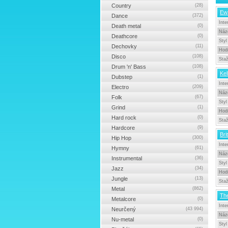
Country
(28)
Ew
Dance
(372)
Inte
Death metal
(0)
Náz
Deathcore
(0)
Styl
Dechovky
(11)
Hod
Disco
(108)
Sta
Drum 'n' Bass
(108)
Kel
Dubstep
(1)
Inte
Electro
(209)
Náz
Folk
(67)
Styl
Grind
(1)
Hod
Hard rock
(0)
Sta
Hardcore
(9)
Bri
Hip Hop
(300)
Inte
Hymny
(61)
Náz
Instrumental
(36)
Styl
Jazz
(34)
Hod
Jungle
(13)
Sta
Metal
(862)
The
Metalcore
(0)
Inte
Neurčený
(43 994)
Náz
Nu-metal
(0)
Styl