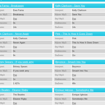
a Farna - Breakaway
Kelly Clarkson - Save You
rpret:
Ewa Farna
Interpret:
Kelly Clarkson
ev Mp3:
Breakaway
Název Mp3:
Save You
 Mp3:
Pop
Styl Mp3:
Pop
noceno:
0x
Hodnoceno:
0x
ženo:
14x
Staženo:
14x
ly Clarkson - Never Again
Pink - This Is How It Goes Down
rpret:
Kelly Clarkson
Interpret:
Pink
ev Mp3:
Never Again
Název Mp3:
This Is How It Goes Down
 Mp3:
Pop
Styl Mp3:
Pop
noceno:
0x
Hodnoceno:
0x
ženo:
9x
Staženo:
11x
tney Spears - If you seek amy
Beyonce - Smash Into You
rpret:
Britney Spears
Interpret:
Beyonce
ev Mp3:
If you seek amy
Název Mp3:
Smash Into You
 Mp3:
Pop
Styl Mp3:
Pop
noceno:
1x
Hodnoceno:
0x
ženo:
1 427x
Staženo:
48x
 Beatles - Eleanor Rigby
Enrique Iglesias - Somebodys Me
rpret:
The Beatles
Interpret:
Enrique Iglesias
ev Mp3:
Eleanor Rigby
Název Mp3:
Somebodys Me
 Mp3:
Pop
Styl Mp3:
Pop