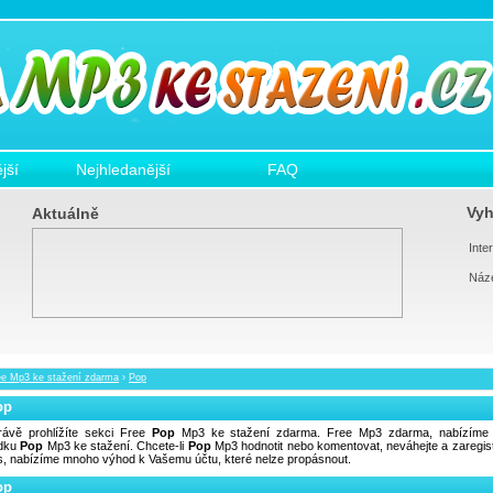
jší
Nejhledanější
FAQ
Vyh
Aktuálně
Inter
Náz
ee Mp3 ke stažení zdarma
›
Pop
op
rávě prohlížíte sekci Free
Pop
Mp3 ke stažení zdarma. Free Mp3 zdarma, nabízíme 
ídku
Pop
Mp3 ke stažení. Chcete-li
Pop
Mp3 hodnotit nebo komentovat, neváhejte a zaregist
s, nabízíme mnoho výhod k Vašemu účtu, které nelze propásnout.
op