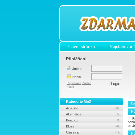
Hlavní stránka
Nejstahovaně
Přihlášení
Jméno:
Heslo:
Registrace
Zaslat
heslo
Kategorie Mp3
Fr
Acoustic
(88)
P
Alternative
(3)
P
Beatbox
(5)
nab
u ná
Blues
(44)
Classical
(14)
P