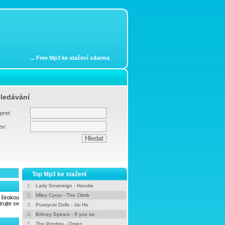
...
Free Mp3 ke stažení zdarma
ledávání
pret:
ev:
Top Mp3 ke stažení
1.
Lady Sovereign - Hoodie
2.
Miley Cyrus - The Climb
širokou
rujte se
3.
Pussycat Dolls - Jai Ho
4.
Britney Spears - If you se..
5.
The Prodigy - Omen