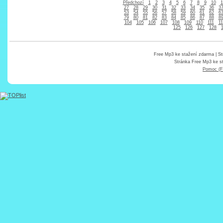
Předchozí
1
2
3
4
5
6
7
8
9
10
1
27
28
29
30
31
32
33
34
35
36
3
53
54
55
56
57
58
59
60
61
62
6
79
80
81
82
83
84
85
86
87
88
8
104
105
106
107
108
109
110
111
11
125
126
127
128
Free Mp3 ke stažení zdarma
| St
Stránka
Free Mp3 ke s
Pomoc (