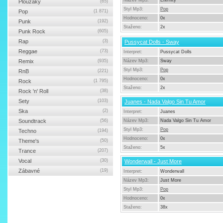
Název Mp3:
Eternity
Ploužáky
(65)
Styl Mp3:
Pop
Pop
(1 871)
Hodnoceno:
0x
Punk
(192)
Staženo:
2x
Punk Rock
(605)
Rap
(3)
Pussycat Dolls - Sway
Reggae
(73)
Interpret:
Pussycat Dolls
Remix
(935)
Název Mp3:
Sway
Styl Mp3:
Pop
RnB
(221)
Hodnoceno:
0x
Rock
(1 795)
Staženo:
2x
Rock 'n' Roll
(38)
Sety
(103)
Juanes - Nada Valgo Sin Tu Amor
Ska
(2)
Interpret:
Juanes
Soundtrack
(56)
Název Mp3:
Nada Valgo Sin Tu Amor
Styl Mp3:
Pop
Techno
(194)
Hodnoceno:
0x
Theme's
(50)
Staženo:
5x
Trance
(207)
Vocal
(30)
Wonderwall - Just More
Zábavné
(19)
Interpret:
Wonderwall
Název Mp3:
Just More
Styl Mp3:
Pop
Hodnoceno:
0x
Staženo:
38x