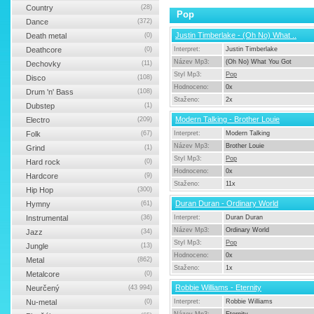
Country
(28)
Pop
Dance
(372)
Justin Timberlake - (Oh No) What ..
Death metal
(0)
Deathcore
(0)
Interpret:
Justin Timberlake
Název Mp3:
(Oh No) What You Got
Dechovky
(11)
Styl Mp3:
Pop
Disco
(108)
Hodnoceno:
0x
Drum 'n' Bass
(108)
Staženo:
2x
Dubstep
(1)
Modern Talking - Brother Louie
Electro
(209)
Folk
(67)
Interpret:
Modern Talking
Název Mp3:
Brother Louie
Grind
(1)
Styl Mp3:
Pop
Hard rock
(0)
Hodnoceno:
0x
Hardcore
(9)
Staženo:
11x
Hip Hop
(300)
Duran Duran - Ordinary World
Hymny
(61)
Instrumental
(36)
Interpret:
Duran Duran
Název Mp3:
Ordinary World
Jazz
(34)
Styl Mp3:
Pop
Jungle
(13)
Hodnoceno:
0x
Metal
(862)
Staženo:
1x
Metalcore
(0)
Robbie Williams - Eternity
Neurčený
(43 994)
Nu-metal
(0)
Interpret:
Robbie Williams