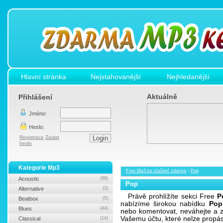
Hlavní stránka
Nejstahovanější
Nejhledanější
Aktuálně
Přihlášení
Jméno:
Heslo:
Registrace
Zaslat
heslo
Kategorie Mp3
Free Mp3 ke stažení zdarma
›
Pop
Acoustic
(88)
Pop
Alternative
(3)
Právě prohlížíte sekci Free
P
Beatbox
(5)
nabízíme širokou nabídku
Pop
Blues
(44)
nebo komentovat, neváhejte a z
Vašemu účtu, které nelze propá
Classical
(14)