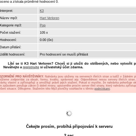
oceno a získala průměrné hodnocení 0.
Interpret:
K3
Název mp3:
Hart Verloren
Kategorie mp3:
Pop
Počet stažení:
105 x
Hodnocení:
0.00 (0x)
Datum přidání:
Udělit hodnocení:
Pro hodnocení se musíš přihlásit
Líbí se ti
K3 Hart Verloren
? Chceš si ji uložit do oblíbených, nebo vytvořit p
Neváhejte a
registrujte
si uživatelský účet zdarma.
OZORNĚNÍ PRO NÁVŠTĚVNÍKY:
Nahrávky jsou uloženy na serverech třetích stran a tudíž v žádném p
ůžeme zodpovídat za obsah, formu, kvalitu, správnost atp. Odpovědnost nesou servery třetích stran,
rávky vlastní a zpřístupňují a umožňují právě jejich stažení. Pokud si myslíte, že nahrávka pohoršuje oko
ým způsobem porušuje zákon či dobré mravy, upozorněte prosím server třetí strany, který nahrávku zpřístup
ešení situace. Děkujeme. Stažením této Mp3 písničky souhlasíte s těmito
podmínkami
.
Čekejte prosím, probíhá připojování k serveru
2
sec.