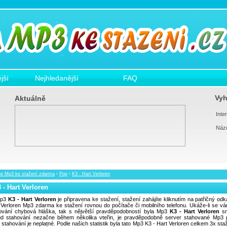
jší
Nejhledanější
FAQ
Vyh
Aktuálně
Inter
Náz
ee Mp3 ke stažení zdarma
›
Pop
›
K3 - Hart Verloren
 - Hart Verloren
p3
K3 - Hart Verloren
je připravena ke stažení, stažení zahájíte kliknutím na patřičný odk
 Verloren Mp3 zdarma ke stažení rovnou do počítače či mobilního telefonu. Ukáže-li se v
ování chybová hláška, tak s nějvětší pravděpodobností byla Mp3
K3 - Hart Verloren
sm
d stahování nezačne během několika vteřin, je pravděpodobně server stahované Mp3 p
 stahování je neplatné. Podle našich statistik byla tato Mp3 K3 - Hart Verloren celkem 3x sta