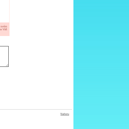
a svém
na Váš
Nahoru