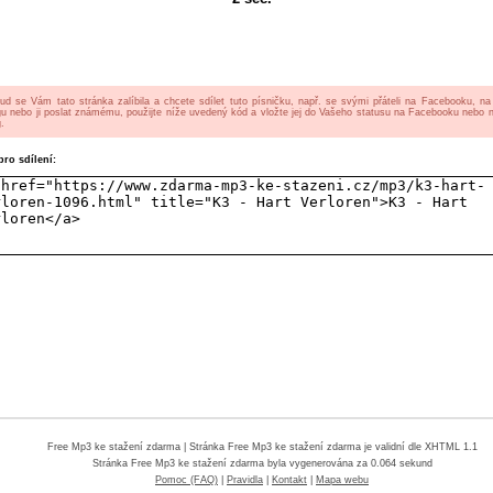
ud se Vám tato stránka zalíbila a chcete sdílet tuto písničku, např. se svými přáteli na Facebooku, n
gu nebo ji poslat známému, použijte níže uvedený kód a vložte jej do Vašeho statusu na Facebooku nebo 
.
ro sdílení:
Free Mp3 ke stažení zdarma
| Stránka Free Mp3 ke stažení zdarma je validní dle XHTML 1.1
Stránka
Free Mp3 ke stažení zdarma
byla vygenerována za 0.064 sekund
Pomoc (FAQ)
|
Pravidla
|
Kontakt
|
Mapa webu