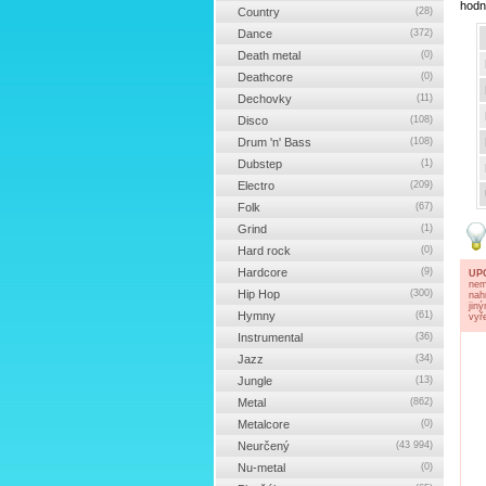
hodn
Country
(28)
Dance
(372)
Death metal
(0)
Deathcore
(0)
Dechovky
(11)
Disco
(108)
Drum 'n' Bass
(108)
Dubstep
(1)
Electro
(209)
Folk
(67)
Grind
(1)
Hard rock
(0)
Hardcore
(9)
UP
nem
Hip Hop
(300)
nah
jin
Hymny
(61)
vyř
Instrumental
(36)
Jazz
(34)
Jungle
(13)
Metal
(862)
Metalcore
(0)
Neurčený
(43 994)
Nu-metal
(0)