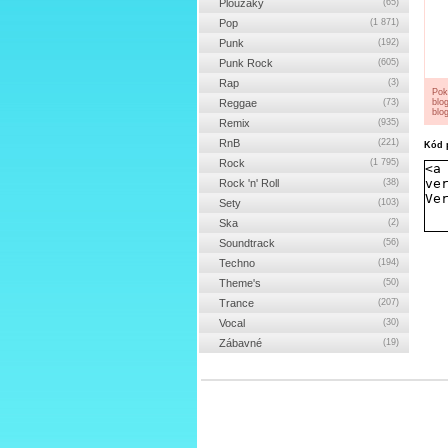
Ploužáky
(65)
Pop
(1 871)
Punk
(192)
Punk Rock
(605)
Rap
(3)
Pok
Reggae
(73)
blo
blog
Remix
(935)
RnB
(221)
Kód p
Rock
(1 795)
Rock 'n' Roll
(38)
Sety
(103)
Ska
(2)
Soundtrack
(56)
Techno
(194)
Theme's
(50)
Trance
(207)
Vocal
(30)
Zábavné
(19)