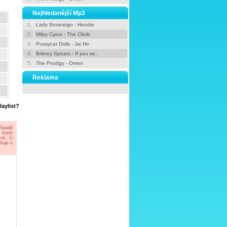
Nejhledanější Mp3
1.
Lady Sovereign - Hoodie
2.
Miley Cyrus - The Climb
3.
Pussycat Dolls - Jai Ho
4.
Britney Spears - If you se..
5.
The Prodigy - Omen
Reklama
laylist?
řípadě
 které
lí, či
ňuje o