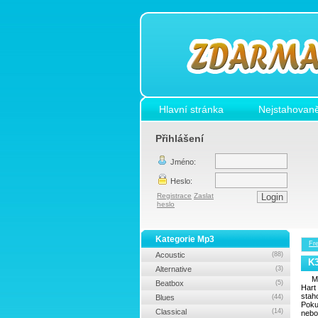
Hlavní stránka
Nejstahovaně
Přihlášení
Jméno:
Heslo:
Registrace
Zaslat
heslo
Kategorie Mp3
Fr
Acoustic
(88)
K3
Alternative
(3)
M
Beatbox
(5)
Hart
stah
Blues
(44)
Poku
Classical
(14)
nebo