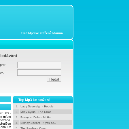
...
Free Mp3 ke stažení zdarma
ledávání
pret:
ev:
Top Mp3 ke stažení
1.
Lady Sovereign - Hoodie
2.
Miley Cyrus - The Climb
az. K3 -
ám místo
3.
Pussycat Dolls - Jai Ho
azána.
4.
Britney Spears - If you se..
řetížen
žena, 0x
5.
The Prodigy - Omen