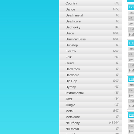
Country
(28)
Lin
Dance
(372)
Inte
Death metal
(0)
Náz
Deathcore
(0)
Styl
Dechovky
(11)
Hod
Disco
(108)
Sta
Drum 'n' Bass
(108)
Us
Dubstep
(1)
Inte
Electro
(209)
Náz
Folk
(67)
Styl
Grind
(1)
Hod
Hard rock
(0)
Sta
Hardcore
(9)
Bum
Hip Hop
(300)
Inte
Hymny
(61)
Náz
Instrumental
(36)
Styl
Jazz
(34)
Hod
Jungle
(13)
Sta
Metal
(862)
Bil
Metalcore
(0)
Inte
Neurčený
(43 994)
Náz
Nu-metal
(0)
Styl