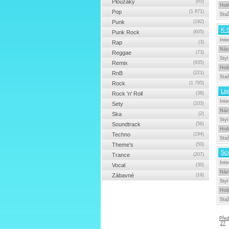
Ploužáky
(65)
Hod
Pop
(1 871)
Sta
Punk
(192)
K-S
Punk Rock
(605)
Inte
Rap
(3)
Náz
Reggae
(73)
Styl
Remix
(935)
Hod
RnB
(221)
Sta
Rock
(1 795)
Liq
Rock 'n' Roll
(38)
Inte
Sety
(103)
Náz
Ska
(2)
Styl
Soundtrack
(56)
Hod
Techno
(194)
Sta
Theme's
(50)
Sco
Trance
(207)
Inte
Vocal
(30)
Náz
Zábavné
(19)
Styl
Hod
Sta
Před
27