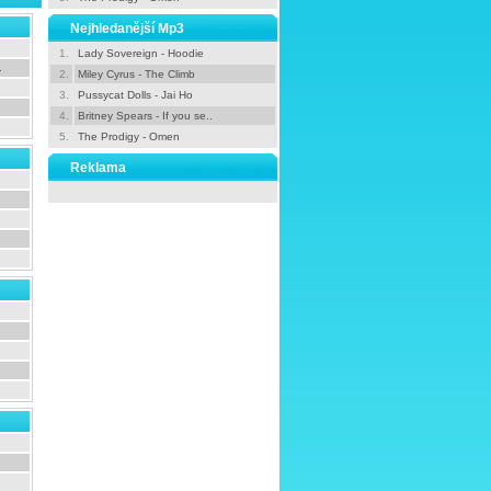
Nejhledanější Mp3
1.
Lady Sovereign - Hoodie
.
2.
Miley Cyrus - The Climb
3.
Pussycat Dolls - Jai Ho
4.
Britney Spears - If you se..
5.
The Prodigy - Omen
Reklama