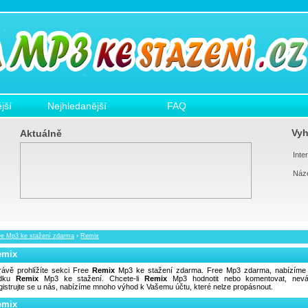
jší
Nejhledanější
FAQ
Vyh
Aktuálně
Inter
Náz
ee Mp3 ke stažení zdarma
›
Remix
emix
rávě prohlížíte sekci Free
Remix
Mp3 ke stažení zdarma. Free Mp3 zdarma, nabízíme 
ídku
Remix
Mp3 ke stažení. Chcete-li
Remix
Mp3 hodnotit nebo komentovat, nevá
gistrujte se u nás, nabízíme mnoho výhod k Vašemu účtu, které nelze propásnout.
emix