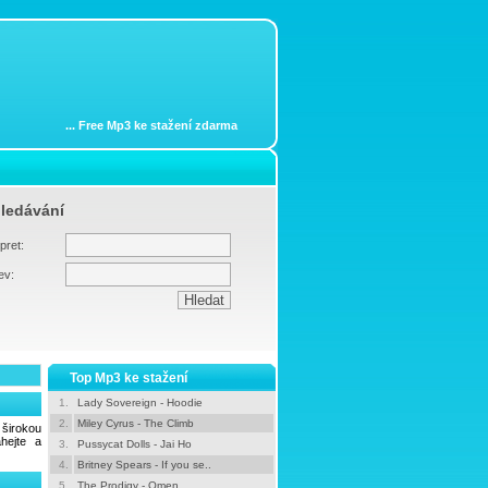
...
Free Mp3 ke stažení zdarma
ledávání
pret:
ev:
Top Mp3 ke stažení
1.
Lady Sovereign - Hoodie
2.
Miley Cyrus - The Climb
širokou
hejte a
3.
Pussycat Dolls - Jai Ho
4.
Britney Spears - If you se..
5.
The Prodigy - Omen