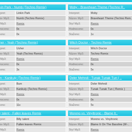
kin Park - Numb (Techno Remix)
Moby - Braveheart Theme (Techno R..
rpret:
Linkin Park
Interpret:
Moby
ev Mp3:
Numb (Techno Remix)
Název Mp3:
Braveheart Theme (Techno Rem.
 Mp3:
Remix
Styl Mp3:
Remix
noceno:
0x
Hodnoceno:
0x
ženo:
0x
Staženo:
1x
her - Yeah (Techno Remix)
Witch Doctor - Techno Remix
rpret:
Usher
Interpret:
Witch Doctor
ev Mp3:
Yeah (Techno Remix)
Název Mp3:
Techno Remix
 Mp3:
Remix
Styl Mp3:
Remix
noceno:
0x
Hodnoceno:
0x
ženo:
3x
Staženo:
5x
 - Kanikuly (Techno Remix)
Deler Mehndi - Tunak Tunak Tun ( ..
rpret:
Bum
Interpret:
Deler Mehndi
ev Mp3:
Kanikuly (Techno Remix)
Název Mp3:
Tunak Tunak Tun ( Remix )
 Mp3:
Remix
Styl Mp3:
Remix
noceno:
0x
Hodnoceno:
0x
ženo:
11x
Staženo:
5x
ly talent - Fallen leaves Remix
Moreno vs. Vinyltronic - Blame It..
rpret:
Billy talent
Interpret:
Moreno vs. Vinyltronic
ev Mp3:
Fallen leaves Remix
Název Mp3:
Blame It On The Bassline (W-..
 Mp3:
Remix
Styl Mp3:
Remix