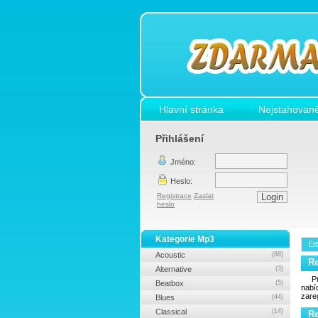
Hlavní stránka
Nejstahovaně
Přihlášení
Jméno:
Heslo:
Registrace
Zaslat
heslo
Kategorie Mp3
Fr
Acoustic
(88)
R
Alternative
(3)
P
Beatbox
(5)
nab
zare
Blues
(44)
Classical
(14)
R