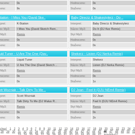
noceno:
0x
Hodnoceno:
0x
ženo:
9x
Staženo:
0x
tation - I Miss You (David Ske..
Baby Directz & Shakestylerz - Do ..
rpret:
K-Station
Interpret:
Baby Directz & Shakestylerz
ev Mp3:
I Miss You (David Sketch Rem..
Název Mp3:
Do It (DJ Kez Remix)
 Mp3:
Remix
Styl Mp3:
Remix
noceno:
0x
Hodnoceno:
0x
ženo:
0x
Staženo:
0x
uid Tuner - U Are The One (Dav..
Shekerz - Listen (DJ Nerka Remix)
rpret:
Liquid Tuner
Interpret:
Shekerz
ev Mp3:
U Are The One (David Sketch ..
Název Mp3:
Listen (DJ Nerka Remix)
 Mp3:
Remix
Styl Mp3:
Remix
noceno:
0x
Hodnoceno:
0x
ženo:
0x
Staženo:
1x
tt Wozniak - Talk Dirty To Me ..
DJ Jean - Feel It (DJU NEm4 Remix)
rpret:
Scott Wozniak
Interpret:
DJ Jean
ev Mp3:
Talk Dirty To Me (DJ Walus R..
Název Mp3:
Feel It (DJU NEm4 Remix)
 Mp3:
Remix
Styl Mp3:
Remix
noceno:
0x
Hodnoceno:
0x
ženo:
0x
Staženo:
2x
chozí
1
2
3
4
5
6
7
8
9
10
11
12
13
14
15
16
17
18
19
20
21
22
23
24
2
28
29
30
31
32
33
34
35
36
37
38
39
40
41
42
43
44
45
46
47
48
49
50
5
53
54
55
56
57
58
59
60
61
62
63
64
65
66
67
Následující