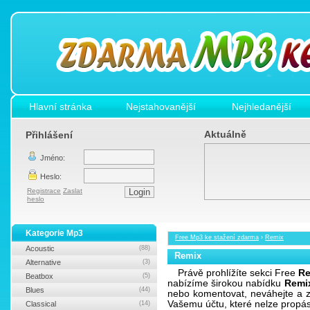
Hlavní stránka
Nejstahovanější
Nejhledanější
Aktuálně
Přihlášení
Jméno:
Heslo:
Registrace
Zaslat
heslo
Kategorie Mp3
Free Mp3 ke stažení zdarma
›
Remix
Acoustic
(88)
Remix
Alternative
(3)
Právě prohlížíte sekci Free
Re
Beatbox
(5)
nabízíme širokou nabídku
Remi
Blues
(44)
nebo komentovat, neváhejte a z
Vašemu účtu, které nelze propá
Classical
(14)