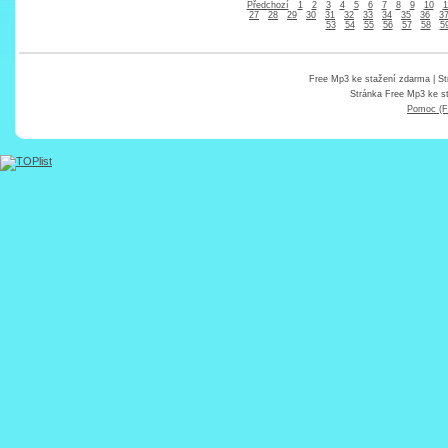
Předchozí
1
2
3
4
5
6
7
8
9
10
1
27
28
29
30
31
32
33
34
35
36
3
53
54
55
56
57
58
5
Free Mp3 ke stažení zdarma
| St
Stránka
Free Mp3 ke s
Pomoc (