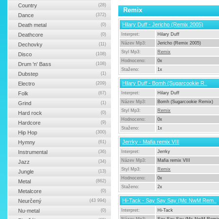
Country
(28)
Remix
Dance
(372)
Hilary Duff - Jericho (Remix 2005)
Death metal
(0)
Deathcore
(0)
Interpret:
Hilary Duff
Název Mp3:
Jericho (Remix 2005)
Dechovky
(11)
Styl Mp3:
Remix
Disco
(108)
Hodnoceno:
0x
Drum 'n' Bass
(108)
Staženo:
1x
Dubstep
(1)
Hilary Duff - Bomh (Sugarcookie R..
Electro
(209)
Folk
(67)
Interpret:
Hilary Duff
Název Mp3:
Bomh (Sugarcookie Remix)
Grind
(1)
Styl Mp3:
Remix
Hard rock
(0)
Hodnoceno:
0x
Hardcore
(9)
Staženo:
1x
Hip Hop
(300)
Jerrky - Mafia remix VIII
Hymny
(61)
Instrumental
(36)
Interpret:
Jerrky
Název Mp3:
Mafia remix VIII
Jazz
(34)
Styl Mp3:
Remix
Jungle
(13)
Hodnoceno:
0x
Metal
(862)
Staženo:
2x
Metalcore
(0)
Hi-Tack - Say Say Say (Mc NwM Rem..
Neurčený
(43 994)
Nu-metal
(0)
Interpret:
Hi-Tack