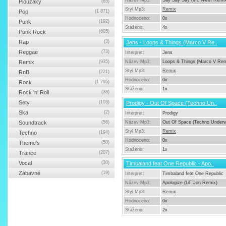
Název Mp3:
Say Say Say (Mc NwM Remix
Ploužáky
(65)
Styl Mp3:
Remix
Pop
(1 871)
Hodnoceno:
0x
Punk
(192)
Staženo:
4x
Punk Rock
(605)
Rap
(3)
Jens - Loops & Things (Marco V Re..
Reggae
(73)
Interpret:
Jens
Remix
(935)
Název Mp3:
Loops & Things (Marco V Rem
Styl Mp3:
Remix
RnB
(221)
Hodnoceno:
0x
Rock
(1 795)
Staženo:
1x
Rock 'n' Roll
(38)
Sety
(103)
Prodigy - Out Of Space (Techno Un..
Ska
(2)
Interpret:
Prodigy
Soundtrack
(56)
Název Mp3:
Out Of Space (Techno Underw
Styl Mp3:
Remix
Techno
(194)
Hodnoceno:
0x
Theme's
(50)
Staženo:
1x
Trance
(207)
Vocal
(30)
Timbaland feat One Republic - Apo..
Zábavné
(19)
Interpret:
Timbaland feat One Republic
Název Mp3:
Apologize (Lil` Jon Remix)
Styl Mp3:
Remix
Hodnoceno:
0x
Staženo:
2x