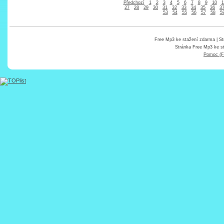
Předchozí
1
2
3
4
5
6
7
8
9
10
1
27
28
29
30
31
32
33
34
35
36
3
53
54
55
56
57
58
5
Free Mp3 ke stažení zdarma
| St
Stránka
Free Mp3 ke s
Pomoc (