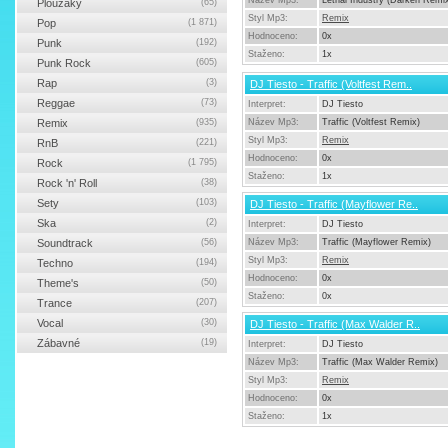
Název Mp3:
Lethal Industry (Darken Remi
Ploužáky
(65)
Styl Mp3:
Remix
Pop
(1 871)
Hodnoceno:
0x
Punk
(192)
Staženo:
1x
Punk Rock
(605)
Rap
(3)
DJ Tiesto - Traffic (Voltfest Rem..
Reggae
(73)
Interpret:
DJ Tiesto
Remix
(935)
Název Mp3:
Traffic (Voltfest Remix)
Styl Mp3:
Remix
RnB
(221)
Hodnoceno:
0x
Rock
(1 795)
Staženo:
1x
Rock 'n' Roll
(38)
Sety
(103)
DJ Tiesto - Traffic (Mayflower Re..
Ska
(2)
Interpret:
DJ Tiesto
Soundtrack
(56)
Název Mp3:
Traffic (Mayflower Remix)
Styl Mp3:
Remix
Techno
(194)
Hodnoceno:
0x
Theme's
(50)
Staženo:
0x
Trance
(207)
Vocal
(30)
DJ Tiesto - Traffic (Max Walder R..
Zábavné
(19)
Interpret:
DJ Tiesto
Název Mp3:
Traffic (Max Walder Remix)
Styl Mp3:
Remix
Hodnoceno:
0x
Staženo:
1x