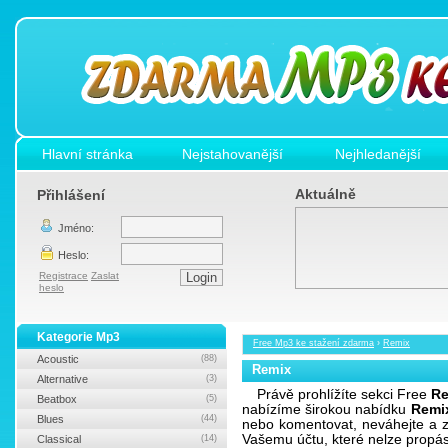
Hlavní stránka
Nejstahovanější
Nejhledanější
Aktuálně
Přihlášení
Jméno:
Heslo:
Registrace
Zaslat
heslo
Kategorie Mp3
Free Mp3 ke stažení zdarma
›
Remix
Acoustic
(88)
Remix
Alternative
(3)
Právě prohlížíte sekci Free
Re
Beatbox
(5)
nabízíme širokou nabídku
Remi
Blues
(44)
nebo komentovat, neváhejte a z
Vašemu účtu, které nelze propá
Classical
(14)