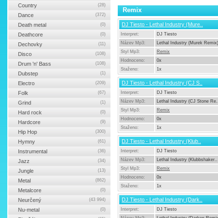
Country
(28)
Remix
Dance
(372)
DJ Tiesto - Lethal Industry (Mure..
Death metal
(0)
Deathcore
(0)
Interpret:
DJ Tiesto
Název Mp3:
Lethal Industry (Murek Remix
Dechovky
(11)
Styl Mp3:
Remix
Disco
(108)
Hodnoceno:
0x
Drum 'n' Bass
(108)
Staženo:
1x
Dubstep
(1)
DJ Tiesto - Lethal Industry (CJ S..
Electro
(209)
Folk
(67)
Interpret:
DJ Tiesto
Název Mp3:
Lethal Industry (CJ Stone Re.
Grind
(1)
Styl Mp3:
Remix
Hard rock
(0)
Hodnoceno:
0x
Hardcore
(9)
Staženo:
1x
Hip Hop
(300)
DJ Tiesto - Lethal Industry (Klub..
Hymny
(61)
Instrumental
(36)
Interpret:
DJ Tiesto
Název Mp3:
Lethal Industry (Klubbshaker..
Jazz
(34)
Styl Mp3:
Remix
Jungle
(13)
Hodnoceno:
0x
Metal
(862)
Staženo:
1x
Metalcore
(0)
DJ Tiesto - Lethal Industry (Dark..
Neurčený
(43 994)
Nu-metal
(0)
Interpret:
DJ Tiesto