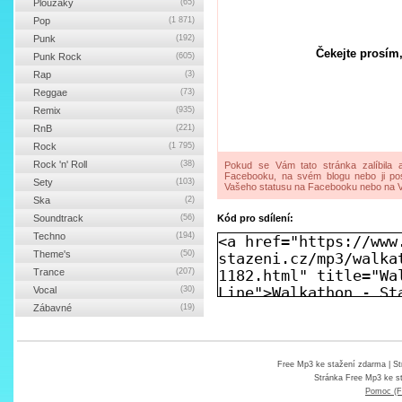
Ploužáky
(65)
Pop
(1 871)
Punk
(192)
Čekejte prosím,
Punk Rock
(605)
Rap
(3)
Reggae
(73)
Remix
(935)
RnB
(221)
Rock
(1 795)
Rock 'n' Roll
(38)
Pokud se Vám tato stránka zalíbila a
Facebooku, na svém blogu nebo ji pos
Sety
(103)
Vašeho statusu na Facebooku nebo na V
Ska
(2)
Soundtrack
(56)
Kód pro sdílení:
Techno
(194)
Theme's
(50)
Trance
(207)
Vocal
(30)
Zábavné
(19)
Free Mp3 ke stažení zdarma
| St
Stránka
Free Mp3 ke s
Pomoc (