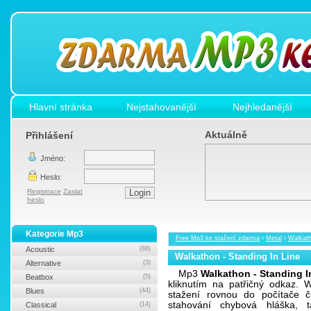
Hlavní stránka
Nejstahovanější
Nejhledanější
Aktuálně
Přihlášení
Jméno:
Heslo:
Registrace
Zaslat
heslo
Kategorie Mp3
Free Mp3 ke stažení zdarma
›
Metal
›
Walkath
Acoustic
(88)
Walkathon - Standing In Line
Alternative
(3)
Mp3
Walkathon - Standing I
Beatbox
(5)
kliknutím na patřičný odkaz.
Blues
(44)
stažení rovnou do počítače č
stahování chybová hláška, 
Classical
(14)