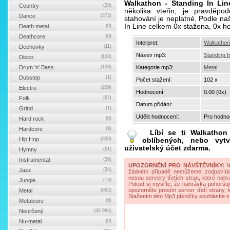
Walkathon - Standing In Lin
Country
(28)
několika vteřin, je pravděp
Dance
(372)
stahování je neplatné. Podle naš
In Line celkem 0x stažena, 0x 
Death metal
(0)
Deathcore
(0)
Interpret:
Walkathon
Dechovky
(11)
Název mp3:
Standing I
Disco
(108)
Drum 'n' Bass
(108)
Kategorie mp3:
Metal
Dubstep
(1)
Počet stažení:
102 x
Electro
(209)
Hodnocení:
0.00 (0x)
Folk
(67)
Datum přidání:
Grind
(1)
Udělit hodnocení:
Pro hodnoc
Hard rock
(0)
Hardcore
(9)
Líbí se ti
Walkathon
Hip Hop
(300)
oblíbených, nebo vytv
uživatelský účet zdarma.
Hymny
(61)
Instrumental
(36)
UPOZORNĚNÍ PRO NÁVŠTĚVNÍKY:
Na
Jazz
(34)
žádném případě nemůžeme zodpovídat 
nesou servery třetích stran, které nahrá
Jungle
(13)
Pokud si myslíte, že nahrávka pohoršuj
upozorněte prosím server třetí strany,
Metal
(862)
Stažením této Mp3 písničky souhlasíte s
Metalcore
(0)
Neurčený
(43 994)
Nu-metal
(0)