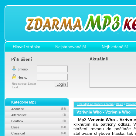
Hlavní stránka
Nejstahovanější
Nejhledanější
Aktuálně
Přihlášení
Jméno:
Heslo:
Registrace
Zaslat
heslo
Kategorie Mp3
Free Mp3 ke stažení zdarma
›
Blues
›
Vzrivni
Acoustic
(88)
Vzrivnie Who - Vzrivnie Who
Alternative
(3)
Mp3
Vzrivnie Who - Vzrivni
Beatbox
(5)
kliknutím na patřičný odkaz.
Blues
(44)
stažení rovnou do počítače č
stahování chybová hláška, tak
Classical
(14)