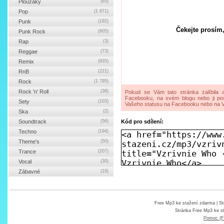
Ploužáky
(65)
Pop
(1 871)
Punk
(192)
Čekejte prosím,
Punk Rock
(605)
Rap
(3)
Reggae
(73)
Remix
(935)
RnB
(221)
Rock
(1 795)
Rock 'n' Roll
(38)
Pokud se Vám tato stránka zalíbila a
Facebooku, na svém blogu nebo ji pos
Sety
(103)
Vašeho statusu na Facebooku nebo na V
Ska
(2)
Soundtrack
(56)
Kód pro sdílení:
Techno
(194)
Theme's
(50)
Trance
(207)
Vocal
(30)
Zábavné
(19)
Free Mp3 ke stažení zdarma
| St
Stránka
Free Mp3 ke s
Pomoc (