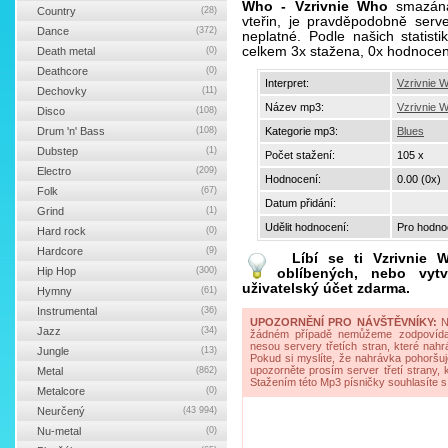
Who - Vzrivnie Who
smazána
Country
(28)
vteřin, je pravděpodobně serv
Dance
(372)
neplatné. Podle našich statis
celkem 3x stažena, 0x hodnocen
Death metal
(0)
Deathcore
(0)
Interpret:
Vzrivnie 
Dechovky
(11)
Název mp3:
Vzrivnie 
Disco
(108)
Drum 'n' Bass
(108)
Kategorie mp3:
Blues
Dubstep
(1)
Počet stažení:
105 x
Electro
(209)
Hodnocení:
0.00 (0x)
Folk
(67)
Datum přidání:
Grind
(1)
Udělit hodnocení:
Pro hodnoc
Hard rock
(0)
Hardcore
(9)
Líbí se ti
Vzrivnie 
Hip Hop
(300)
oblíbených, nebo vytv
uživatelský účet zdarma.
Hymny
(61)
Instrumental
(36)
UPOZORNĚNÍ PRO NÁVŠTĚVNÍKY:
Na
Jazz
(34)
žádném případě nemůžeme zodpovídat 
nesou servery třetích stran, které nahrá
Jungle
(13)
Pokud si myslíte, že nahrávka pohoršuj
upozorněte prosím server třetí strany,
Metal
(862)
Stažením této Mp3 písničky souhlasíte s
Metalcore
(0)
Neurčený
(43 994)
Nu-metal
(0)