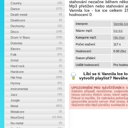
stahování nezačne během někol
Country
(28)
Mp3 přetížen nebo stahování je 
Dance
(372)
Vannila Ice - Ice ice celkem 
hodnocení 0.
Death metal
(0)
Deathcore
(0)
Interpret:
Vannila Ic
Dechovky
(11)
Název mp3:
Ice ice
Disco
(108)
Drum 'n' Bass
(108)
Kategorie mp3:
Hip Hop
Dubstep
(1)
Počet stažení:
117 x
Electro
(209)
Hodnocení:
0.00 (0x)
Folk
(67)
Datum přidání:
Grind
(1)
Udělit hodnocení:
Pro hodnoc
Hard rock
(0)
Hardcore
(9)
Líbí se ti
Vannila Ice Ic
Hip Hop
(300)
vytvořit playlist? Neváhe
Hymny
(61)
UPOZORNĚNÍ PRO NÁVŠTĚVNÍKY:
Na
Instrumental
(36)
žádném případě nemůžeme zodpovídat 
Jazz
(34)
nesou servery třetích stran, které nahrá
Pokud si myslíte, že nahrávka pohoršuj
Jungle
(13)
upozorněte prosím server třetí strany,
Stažením této Mp3 písničky souhlasíte s
Metal
(862)
Metalcore
(0)
Neurčený
(43 994)
Nu-metal
(0)