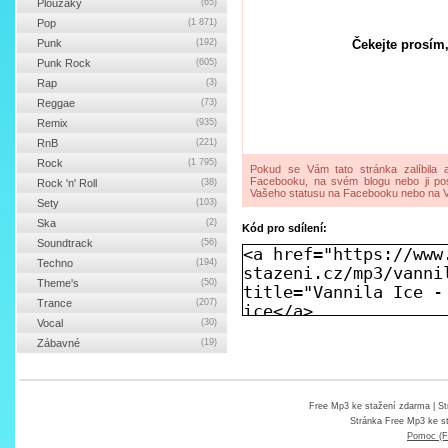
Ploužáky
(65)
Pop
(1 871)
Punk
(192)
Čekejte prosím,
Punk Rock
(605)
Rap
(3)
Reggae
(73)
Remix
(935)
RnB
(221)
Rock
(1 795)
Pokud se Vám tato stránka zalíbila a
Facebooku, na svém blogu nebo ji pos
Rock 'n' Roll
(38)
Vašeho statusu na Facebooku nebo na V
Sety
(103)
Ska
(2)
Kód pro sdílení:
Soundtrack
(56)
Techno
(194)
Theme's
(50)
Trance
(207)
Vocal
(30)
Zábavné
(19)
Free Mp3 ke stažení zdarma
| St
Stránka
Free Mp3 ke s
Pomoc (