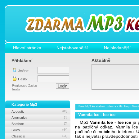
Hlavní stránka
Nejstahovanější
Nejhledanější
Aktuálně
Přihlášení
Jméno:
Heslo:
Registrace
Zaslat
heslo
Kategorie Mp3
Free Mp3 ke stažení zdarma
›
Hip Hop
›
Vanni
Acoustic
(88)
Vannila Ice - Ice ice
Alternative
(3)
Mp3
Vannila Ice - Ice ice
je 
Beatbox
(5)
na patřičný odkaz. Vannila Ic
Blues
(44)
počítače či mobilního telefonu.
tak s nějvětší pravděpodobnost
Classical
(14)