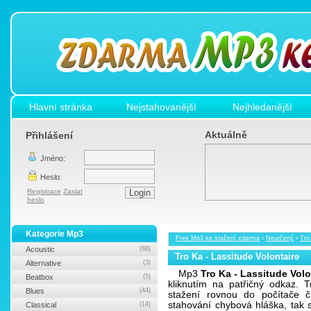
Hlavní stránka
Nejstahovanější
Nejhledanější
Aktuálně
Přihlášení
Jméno:
Heslo:
Registrace
Zaslat
heslo
Kategorie Mp3
Free Mp3 ke stažení zdarma
›
Neurčený
›
Tro
Acoustic
(88)
Tro Ka - Lassitude Volontaire
Alternative
(3)
Mp3
Tro Ka - Lassitude Vol
Beatbox
(5)
kliknutím na patřičný odkaz. 
Blues
(44)
stažení rovnou do počítače č
stahování chybová hláška, tak
Classical
(14)