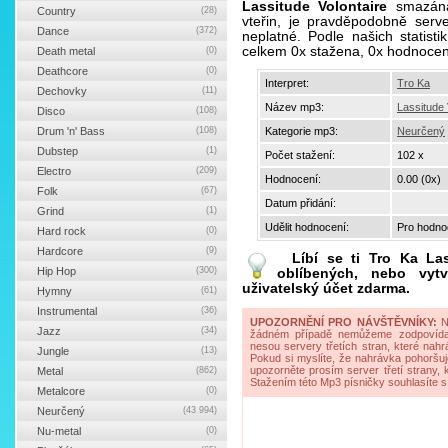
Lassitude Volontaire
smazán
Country
(28)
vteřin, je pravděpodobně serv
Dance
(372)
neplatné. Podle našich statist
celkem 0x stažena, 0x hodnocen
Death metal
(0)
Deathcore
(0)
Interpret:
Tro Ka
Dechovky
(11)
Název mp3:
Lassitude 
Disco
(108)
Drum 'n' Bass
(108)
Kategorie mp3:
Neurčený
Dubstep
(1)
Počet stažení:
102 x
Electro
(209)
Hodnocení:
0.00 (0x)
Folk
(67)
Datum přidání:
Grind
(1)
Udělit hodnocení:
Pro hodnoc
Hard rock
(0)
Hardcore
(9)
Líbí se ti
Tro Ka Las
Hip Hop
(300)
oblíbených, nebo vytv
uživatelský účet zdarma.
Hymny
(61)
Instrumental
(36)
UPOZORNĚNÍ PRO NÁVŠTĚVNÍKY:
Na
Jazz
(34)
žádném případě nemůžeme zodpovídat 
nesou servery třetích stran, které nahrá
Jungle
(13)
Pokud si myslíte, že nahrávka pohoršuj
upozorněte prosím server třetí strany,
Metal
(862)
Stažením této Mp3 písničky souhlasíte s
Metalcore
(0)
Neurčený
(43 994)
Nu-metal
(0)