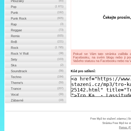
Ploužáky
(65)
Pop
(1 871)
Punk
(192)
Čekejte prosím,
Punk Rock
(605)
Rap
(3)
Reggae
(73)
Remix
(935)
RnB
(221)
Rock
(1 795)
Rock 'n' Roll
(38)
Pokud se Vám tato stránka zalíbila a
Facebooku, na svém blogu nebo ji pos
Sety
(103)
Vašeho statusu na Facebooku nebo na V
Ska
(2)
Soundtrack
(56)
Kód pro sdílení:
Techno
(194)
Theme's
(50)
Trance
(207)
Vocal
(30)
Zábavné
(19)
Free Mp3 ke stažení zdarma
| St
Stránka
Free Mp3 ke s
Pomoc (