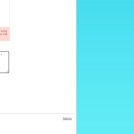
a svém
na Váš
Nahoru