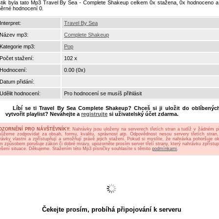
istik byla tato Mp3 Travel By Sea - Complete Shakeup celkem 0x stažena, 0x hodnoceno a
ěrné hodnocení 0.
Interpret:
Travel By Sea
Název mp3:
Complete Shakeup
Kategorie mp3:
Pop
Počet stažení:
102 x
Hodnocení:
0.00 (0x)
Datum přidání:
Udělit hodnocení:
Pro hodnocení se musíš přihlásit
Líbí se ti
Travel By Sea Complete Shakeup
? Chceš si ji uložit do oblíbenýc
vytvořit playlist? Neváhejte a
registrujte
si uživatelský účet zdarma.
OZORNĚNÍ PRO NÁVŠTĚVNÍKY:
Nahrávky jsou uloženy na serverech třetích stran a tudíž v žádném p
ůžeme zodpovídat za obsah, formu, kvalitu, správnost atp. Odpovědnost nesou servery třetích stran,
rávky vlastní a zpřístupňují a umožňují právě jejich stažení. Pokud si myslíte, že nahrávka pohoršuje oko
ým způsobem porušuje zákon či dobré mravy, upozorněte prosím server třetí strany, který nahrávku zpřístup
ešení situace. Děkujeme. Stažením této Mp3 písničky souhlasíte s těmito
podmínkami
.
Čekejte prosím, probíhá připojování k serveru