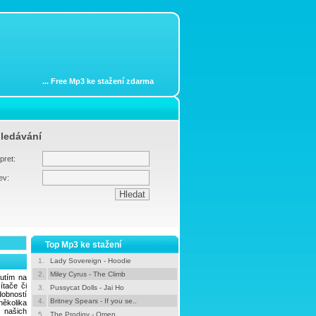
...
Free Mp3 ke stažení zdarma
ledávání
pret:
ev:
Top Mp3 ke stažení
1.
Lady Sovereign - Hoodie
2.
Miley Cyrus - The Climb
nutím na
tače či
3.
Pussycat Dolls - Jai Ho
dobností
4.
Britney Spears - If you se..
ěkolika
e našich
5.
The Prodigy - Omen