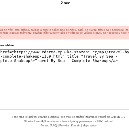
2
sec.
ud se Vám tato stránka zalíbila a chcete sdílet tuto písničku, např. se svými přáteli na Facebooku, n
gu nebo ji poslat známému, použijte níže uvedený kód a vložte jej do Vašeho statusu na Facebooku nebo 
.
ro sdílení:
Free Mp3 ke stažení zdarma
| Stránka Free Mp3 ke stažení zdarma je validní dle XHTML 1.1
Stránka
Free Mp3 ke stažení zdarma
byla vygenerována za 0.071 sekund
Pomoc (FAQ)
|
Pravidla
|
Kontakt
|
Mapa webu