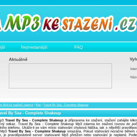
jší
Nejhledanější
FAQ
Vyh
Aktuálně
Inter
Náz
ee Mp3 ke stažení zdarma
›
Pop
›
Travel By Sea - Complete Shakeup
avel By Sea - Complete Shakeup
p3
Travel By Sea - Complete Shakeup
je připravena ke stažení, stažení zahájíte klik
ičný odkaz. Travel By Sea - Complete Shakeup Mp3 zdarma ke stažení rovnou do počí
lního telefonu. Ukáže-li se vám místo stahování chybová hláška, tak s nějvětší pravděpo
a Mp3
Travel By Sea - Complete Shakeup
smazána. Pokud stahování nezačne během n
in, je pravděpodobně server stahované Mp3 přetížen nebo stahování je neplatné. Podl