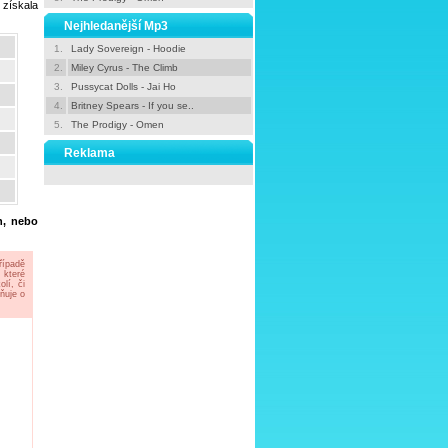
 získala
Nejhledanější Mp3
1.
Lady Sovereign - Hoodie
2.
Miley Cyrus - The Climb
3.
Pussycat Dolls - Jai Ho
4.
Britney Spears - If you se..
5.
The Prodigy - Omen
Reklama
h, nebo
řípadě
 které
lí, či
ňuje o