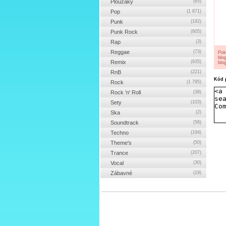
Ploužáky
(65)
Pop
(1 871)
Punk
(192)
Punk Rock
(605)
Rap
(3)
Reggae
(73)
Pok
blo
Remix
(935)
blog
RnB
(221)
Kód p
Rock
(1 795)
Rock 'n' Roll
(38)
Sety
(103)
Ska
(2)
Soundtrack
(56)
Techno
(194)
Theme's
(50)
Trance
(207)
Vocal
(30)
Zábavné
(19)