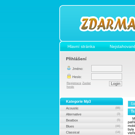
Hlavní stránka
Nejstahovaně
Přihlášení
Jméno:
Heslo:
Registrace
Zaslat
heslo
Kategorie Mp3
Fr
Acoustic
(88)
Tr
Alternative
(3)
M
Beatbox
(5)
patř
mobi
Blues
(44)
byl
Classical
(14)
vteř