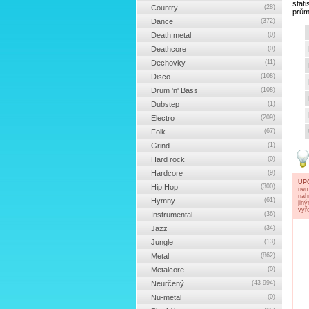
stat
Country
(28)
prům
Dance
(372)
Death metal
(0)
Deathcore
(0)
Dechovky
(11)
Disco
(108)
Drum 'n' Bass
(108)
Dubstep
(1)
Electro
(209)
Folk
(67)
Grind
(1)
Hard rock
(0)
Hardcore
(9)
UP
Hip Hop
(300)
nem
nah
Hymny
(61)
jin
vyř
Instrumental
(36)
Jazz
(34)
Jungle
(13)
Metal
(862)
Metalcore
(0)
Neurčený
(43 994)
Nu-metal
(0)