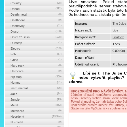
Live
smazána. Pokud stahov
Country
(28)
pravděpodobně server stahova
Dance
(372)
Podle našich statistik byla tat
0x hodnoceno a získala průměr
Death metal
(0)
Deathcore
(0)
Interpret:
The Juice
Dechovky
(11)
Název mp3:
Live
Disco
(108)
Drum 'n' Bass
(108)
Kategorie mp3:
Beatbox
Dubstep
(1)
Počet stažení:
172 x
Electro
(209)
Hodnocení:
0.00 (0x)
Folk
(67)
Datum přidání:
Grind
(1)
Udělit hodnocení:
Pro hodnoc
Hard rock
(0)
Hardcore
(9)
Líbí se ti
The Juice C
Hip Hop
(300)
nebo vytvořit playlist
zdarma.
Hymny
(61)
Instrumental
(36)
UPOZORNĚNÍ PRO NÁVŠTĚVNÍKY:
Na
Jazz
(34)
žádném případě nemůžeme zodpovídat 
nesou servery třetích stran, které nahrá
Jungle
(13)
Pokud si myslíte, že nahrávka pohoršuj
upozorněte prosím server třetí strany,
Metal
(862)
Stažením této Mp3 písničky souhlasíte s
Metalcore
(0)
Neurčený
(43 994)
Nu-metal
(0)