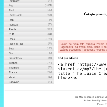
Ploužáky
(65)
Pop
(1 871)
Punk
(192)
Čekejte prosím,
Punk Rock
(605)
Rap
(3)
Reggae
(73)
Remix
(935)
RnB
(221)
Rock
(1 795)
Rock 'n' Roll
(38)
Pokud se Vám tato stránka zalíbila a
Facebooku, na svém blogu nebo ji pos
Sety
(103)
Vašeho statusu na Facebooku nebo na V
Ska
(2)
Soundtrack
(56)
Kód pro sdílení:
Techno
(194)
Theme's
(50)
Trance
(207)
Vocal
(30)
Zábavné
(19)
Free Mp3 ke stažení zdarma
| St
Stránka
Free Mp3 ke s
Pomoc (