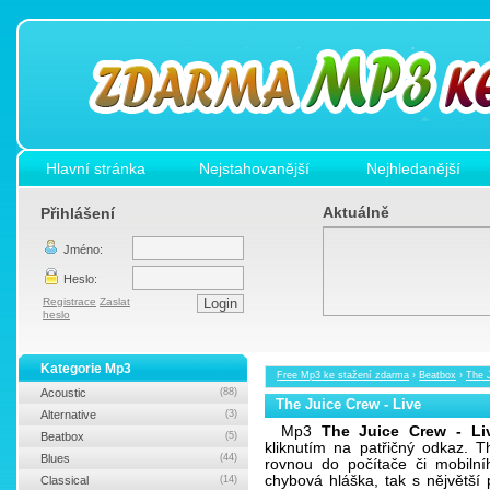
Hlavní stránka
Nejstahovanější
Nejhledanější
Aktuálně
Přihlášení
Jméno:
Heslo:
Registrace
Zaslat
heslo
Kategorie Mp3
Free Mp3 ke stažení zdarma
›
Beatbox
›
The J
Acoustic
(88)
The Juice Crew - Live
Alternative
(3)
Mp3
The Juice Crew - Li
Beatbox
(5)
kliknutím na patřičný odkaz. 
Blues
(44)
rovnou do počítače či mobilní
chybová hláška, tak s nějvětš
Classical
(14)