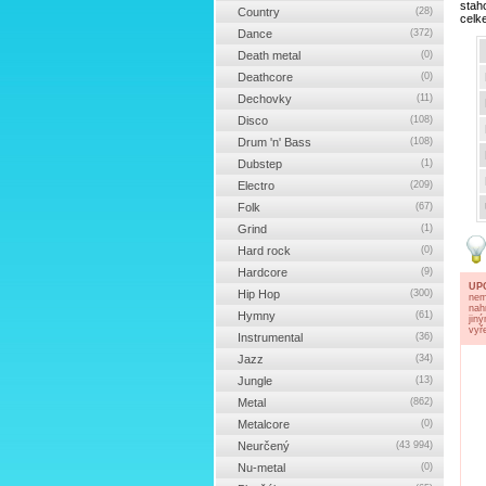
stah
Country
(28)
celk
Dance
(372)
Death metal
(0)
Deathcore
(0)
Dechovky
(11)
Disco
(108)
Drum 'n' Bass
(108)
Dubstep
(1)
Electro
(209)
Folk
(67)
Grind
(1)
Hard rock
(0)
Hardcore
(9)
UP
Hip Hop
(300)
nem
nah
Hymny
(61)
jin
vyř
Instrumental
(36)
Jazz
(34)
Jungle
(13)
Metal
(862)
Metalcore
(0)
Neurčený
(43 994)
Nu-metal
(0)