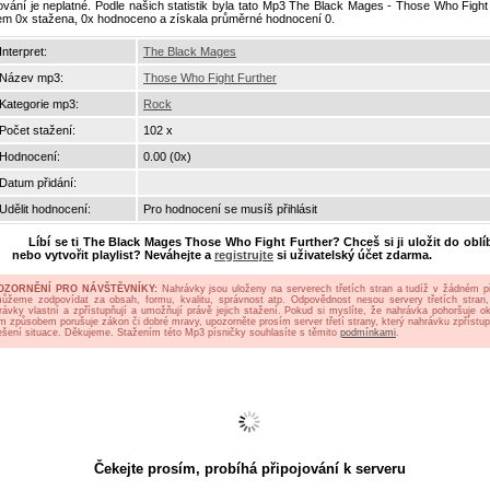
ování je neplatné. Podle našich statistik byla tato Mp3 The Black Mages - Those Who Fight
em 0x stažena, 0x hodnoceno a získala průměrné hodnocení 0.
Interpret:
The Black Mages
Název mp3:
Those Who Fight Further
Kategorie mp3:
Rock
Počet stažení:
102 x
Hodnocení:
0.00 (0x)
Datum přidání:
Udělit hodnocení:
Pro hodnocení se musíš přihlásit
Líbí se ti
The Black Mages Those Who Fight Further
? Chceš si ji uložit do obl
nebo vytvořit playlist? Neváhejte a
registrujte
si uživatelský účet zdarma.
OZORNĚNÍ PRO NÁVŠTĚVNÍKY:
Nahrávky jsou uloženy na serverech třetích stran a tudíž v žádném p
ůžeme zodpovídat za obsah, formu, kvalitu, správnost atp. Odpovědnost nesou servery třetích stran,
rávky vlastní a zpřístupňují a umožňují právě jejich stažení. Pokud si myslíte, že nahrávka pohoršuje oko
ým způsobem porušuje zákon či dobré mravy, upozorněte prosím server třetí strany, který nahrávku zpřístup
ešení situace. Děkujeme. Stažením této Mp3 písničky souhlasíte s těmito
podmínkami
.
Čekejte prosím, probíhá připojování k serveru