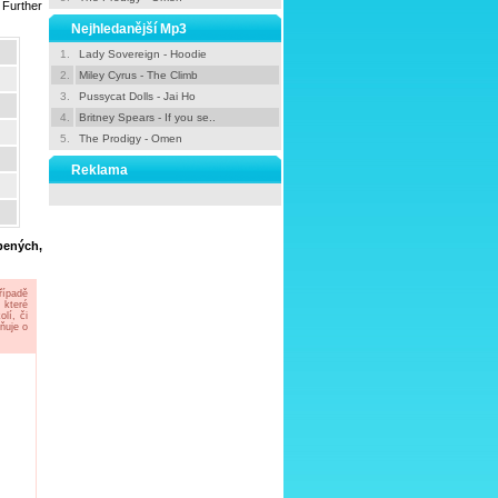
 Further
Nejhledanější Mp3
1.
Lady Sovereign - Hoodie
2.
Miley Cyrus - The Climb
3.
Pussycat Dolls - Jai Ho
4.
Britney Spears - If you se..
5.
The Prodigy - Omen
Reklama
íbených,
řípadě
 které
lí, či
ňuje o