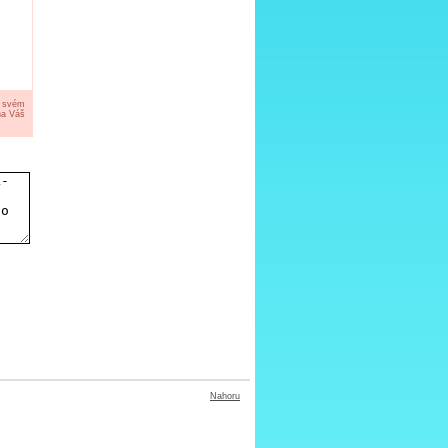
a svém
na Váš
Nahoru