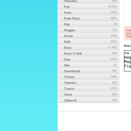
Ploužáky
(65)
Pop
(1 871)
Punk
(192)
Punk Rock
(605)
Rap
(3)
Reggae
(73)
Pok
blo
Remix
(935)
blog
RnB
(221)
Kód p
Rock
(1 795)
Rock 'n' Roll
(38)
Sety
(103)
Ska
(2)
Soundtrack
(56)
Techno
(194)
Theme's
(50)
Trance
(207)
Vocal
(30)
Zábavné
(19)