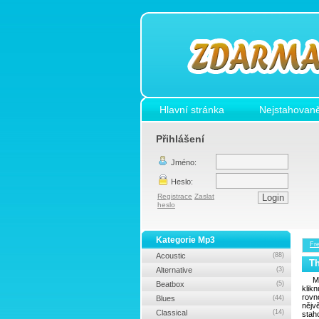
Hlavní stránka
Nejstahovaně
Přihlášení
Jméno:
Heslo:
Registrace
Zaslat
heslo
Kategorie Mp3
Fr
Acoustic
(88)
Th
Alternative
(3)
M
Beatbox
(5)
klik
rovn
Blues
(44)
nějv
Classical
(14)
stah