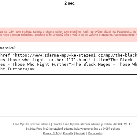
2
sec.
ud se Vám tato stránka zalíbila a chcete sdílet tuto písničku, např. se svými přáteli na Facebooku, n
gu nebo ji poslat známému, použijte níže uvedený kód a vložte jej do Vašeho statusu na Facebooku nebo 
.
ro sdílení:
Free Mp3 ke stažení zdarma
| Stránka Free Mp3 ke stažení zdarma je validní dle XHTML 1.1
Stránka
Free Mp3 ke stažení zdarma
byla vygenerována za 0.067 sekund
Pomoc (FAQ)
|
Pravidla
|
Kontakt
|
Mapa webu