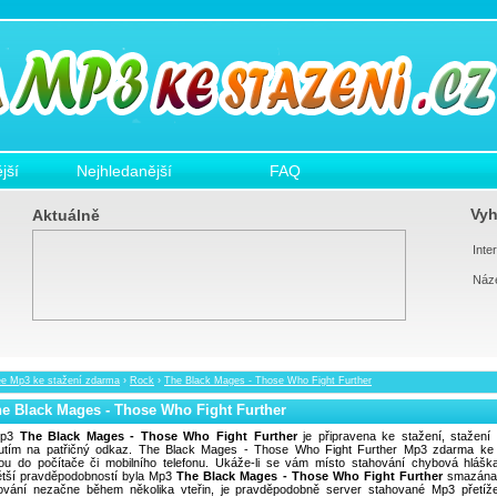
jší
Nejhledanější
FAQ
Vyh
Aktuálně
Inter
Náz
ee Mp3 ke stažení zdarma
›
Rock
›
The Black Mages - Those Who Fight Further
e Black Mages - Those Who Fight Further
p3
The Black Mages - Those Who Fight Further
je připravena ke stažení, stažení 
nutím na patřičný odkaz. The Black Mages - Those Who Fight Further Mp3 zdarma ke 
ou do počítače či mobilního telefonu. Ukáže-li se vám místo stahování chybová hlášk
ětší pravděpodobností byla Mp3
The Black Mages - Those Who Fight Further
smazána
ování nezačne během několika vteřin, je pravděpodobně server stahované Mp3 přetíž