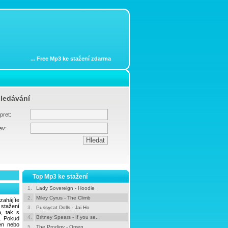
...
Free Mp3 ke stažení zdarma
ledávání
pret:
ev:
Top Mp3 ke stažení
1.
Lady Sovereign - Hoodie
2.
Miley Cyrus - The Climb
zahájíte
stažení
3.
Pussycat Dolls - Jai Ho
a, tak s
4.
Britney Spears - If you se..
. Pokud
en nebo
5.
The Prodigy - Omen