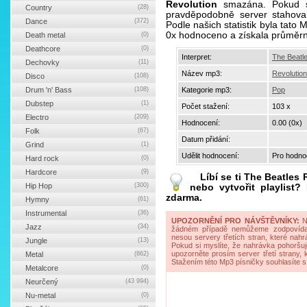
Revolution
smazána. Pokud st
Country
(28)
pravděpodobně server stahova
Dance
(372)
Podle našich statistik byla tato
0x hodnoceno a získala průměr
Death metal
(0)
Deathcore
(0)
Interpret:
The Beatl
Dechovky
(11)
Název mp3:
Revolution
Disco
(108)
Drum 'n' Bass
(108)
Kategorie mp3:
Pop
Dubstep
(1)
Počet stažení:
103 x
Electro
(209)
Hodnocení:
0.00 (0x)
Folk
(67)
Datum přidání:
Grind
(1)
Udělit hodnocení:
Pro hodnoc
Hard rock
(0)
Hardcore
(9)
Líbí se ti
The Beatles 
Hip Hop
(300)
nebo vytvořit playlist
zdarma.
Hymny
(61)
Instrumental
(36)
UPOZORNĚNÍ PRO NÁVŠTĚVNÍKY:
Na
Jazz
(34)
žádném případě nemůžeme zodpovídat 
nesou servery třetích stran, které nahrá
Jungle
(13)
Pokud si myslíte, že nahrávka pohoršuj
upozorněte prosím server třetí strany,
Metal
(862)
Stažením této Mp3 písničky souhlasíte s
Metalcore
(0)
Neurčený
(43 994)
Nu-metal
(0)