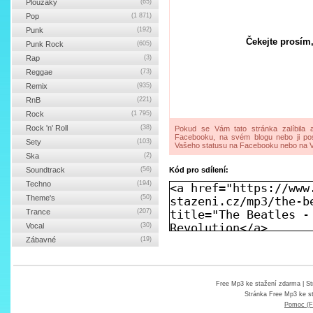
Ploužáky
(65)
Pop
(1 871)
Punk
(192)
Čekejte prosím,
Punk Rock
(605)
Rap
(3)
Reggae
(73)
Remix
(935)
RnB
(221)
Rock
(1 795)
Rock 'n' Roll
(38)
Pokud se Vám tato stránka zalíbila a
Facebooku, na svém blogu nebo ji pos
Sety
(103)
Vašeho statusu na Facebooku nebo na V
Ska
(2)
Soundtrack
(56)
Kód pro sdílení:
Techno
(194)
Theme's
(50)
Trance
(207)
Vocal
(30)
Zábavné
(19)
Free Mp3 ke stažení zdarma
| St
Stránka
Free Mp3 ke s
Pomoc (