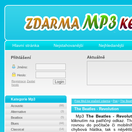
Hlavní stránka
Nejstahovanější
Nejhledanější
Aktuálně
Přihlášení
Jméno:
Heslo:
Registrace
Zaslat
heslo
Kategorie Mp3
Free Mp3 ke stažení zdarma
›
Pop
›
The Beatl
Acoustic
(88)
The Beatles - Revolution
Alternative
(3)
Mp3
The Beatles - Revolut
Beatbox
(5)
kliknutím na patřičný odkaz. T
Blues
(44)
rovnou do počítače či mobilní
chybová hláška, tak s nějvět
Classical
(14)