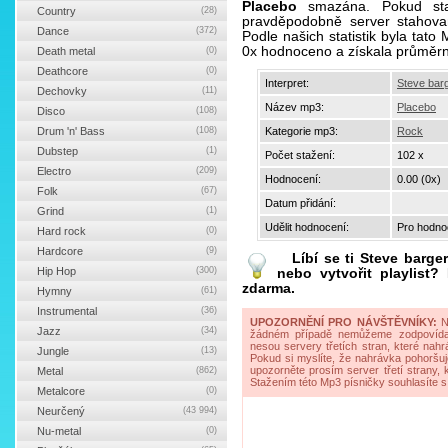
Placebo
smazána. Pokud stah
Country
(28)
pravděpodobně server stahova
Dance
(372)
Podle našich statistik byla tat
0x hodnoceno a získala průměr
Death metal
(0)
Deathcore
(0)
Interpret:
Steve bar
Dechovky
(11)
Název mp3:
Placebo
Disco
(108)
Drum 'n' Bass
(108)
Kategorie mp3:
Rock
Dubstep
(1)
Počet stažení:
102 x
Electro
(209)
Hodnocení:
0.00 (0x)
Folk
(67)
Datum přidání:
Grind
(1)
Udělit hodnocení:
Pro hodnoc
Hard rock
(0)
Hardcore
(9)
Líbí se ti
Steve barge
Hip Hop
(300)
nebo vytvořit playlist
zdarma.
Hymny
(61)
Instrumental
(36)
UPOZORNĚNÍ PRO NÁVŠTĚVNÍKY:
Na
Jazz
(34)
žádném případě nemůžeme zodpovídat 
nesou servery třetích stran, které nahrá
Jungle
(13)
Pokud si myslíte, že nahrávka pohoršuj
upozorněte prosím server třetí strany,
Metal
(862)
Stažením této Mp3 písničky souhlasíte s
Metalcore
(0)
Neurčený
(43 994)
Nu-metal
(0)