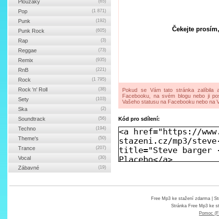
Ploužáky
(65)
Pop
(1 871)
Punk
(192)
Čekejte prosím,
Punk Rock
(605)
Rap
(3)
Reggae
(73)
Remix
(935)
RnB
(221)
Rock
(1 795)
Rock 'n' Roll
(38)
Pokud se Vám tato stránka zalíbila a
Facebooku, na svém blogu nebo ji pos
Sety
(103)
Vašeho statusu na Facebooku nebo na V
Ska
(2)
Soundtrack
(56)
Kód pro sdílení:
Techno
(194)
Theme's
(50)
Trance
(207)
Vocal
(30)
Zábavné
(19)
Free Mp3 ke stažení zdarma
| St
Stránka
Free Mp3 ke s
Pomoc (