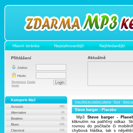
Hlavní stránka
Nejstahovanější
Nejhledanější
Aktuálně
Přihlášení
Jméno:
Heslo:
Registrace
Zaslat
heslo
Kategorie Mp3
Free Mp3 ke stažení zdarma
›
Rock
›
Steve b
Acoustic
(88)
Steve barger - Placebo
Alternative
(3)
Mp3
Steve barger - Place
Beatbox
(5)
kliknutím na patřičný odkaz. 
Blues
(44)
rovnou do počítače či mobilní
chybová hláška, tak s nějvět
Classical
(14)