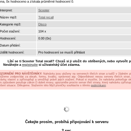
ena, 0x hodnoceno a získala průměrné hodnocení 0.
Interpret:
Scooter
Název mp3:
Total recall
Kategorie mp3:
Disco
Počet stažení:
104 x
Hodnocení:
0.00 (0x)
Datum přidání:
Udělit hodnocení:
Pro hodnocení se musíš přihlásit
Líbí se ti
Scooter Total recall
? Chceš si ji uložit do oblíbených, nebo vytvořit p
Neváhejte a
registrujte
si uživatelský účet zdarma.
OZORNĚNÍ PRO NÁVŠTĚVNÍKY:
Nahrávky jsou uloženy na serverech třetích stran a tudíž v žádném p
ůžeme zodpovídat za obsah, formu, kvalitu, správnost atp. Odpovědnost nesou servery třetích stran,
rávky vlastní a zpřístupňují a umožňují právě jejich stažení. Pokud si myslíte, že nahrávka pohoršuje oko
ým způsobem porušuje zákon či dobré mravy, upozorněte prosím server třetí strany, který nahrávku zpřístup
ešení situace. Děkujeme. Stažením této Mp3 písničky souhlasíte s těmito
podmínkami
.
Čekejte prosím, probíhá připojování k serveru
2
sec.