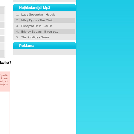
Nejhledanější Mp3
1.
Lady Sovereign - Hoodie
2.
Miley Cyrus - The Climb
3.
Pussycat Dolls - Jai Ho
4.
Britney Spears - If you se..
5.
The Prodigy - Omen
Reklama
laylist?
řípadě
 které
lí, či
ňuje o