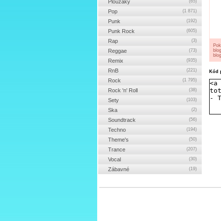
Ploužáky
(65)
Pop
(1 871)
Punk
(192)
Punk Rock
(605)
Rap
(3)
Pok
Reggae
(73)
blo
blog
Remix
(935)
RnB
(221)
Kód p
Rock
(1 795)
Rock 'n' Roll
(38)
Sety
(103)
Ska
(2)
Soundtrack
(56)
Techno
(194)
Theme's
(50)
Trance
(207)
Vocal
(30)
Zábavné
(19)