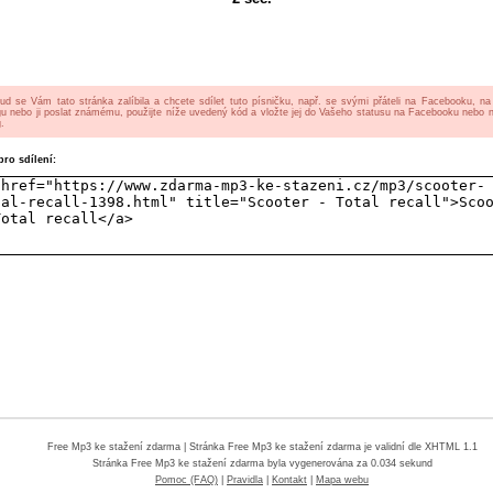
ud se Vám tato stránka zalíbila a chcete sdílet tuto písničku, např. se svými přáteli na Facebooku, n
gu nebo ji poslat známému, použijte níže uvedený kód a vložte jej do Vašeho statusu na Facebooku nebo 
.
ro sdílení:
Free Mp3 ke stažení zdarma
| Stránka Free Mp3 ke stažení zdarma je validní dle XHTML 1.1
Stránka
Free Mp3 ke stažení zdarma
byla vygenerována za 0.034 sekund
Pomoc (FAQ)
|
Pravidla
|
Kontakt
|
Mapa webu