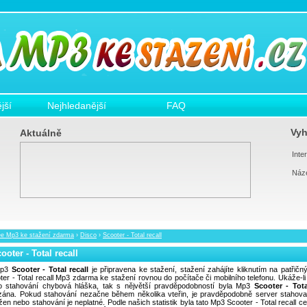
jší
Nejhledanější
FAQ
Vyh
Aktuálně
Inter
Náz
ee Mp3 ke stažení zdarma
›
Disco
›
Scooter - Total recall
ooter - Total recall
p3
Scooter - Total recall
je připravena ke stažení, stažení zahájíte kliknutím na patřičn
ter - Total recall Mp3 zdarma ke stažení rovnou do počítače či mobilního telefonu. Ukáže-l
o stahování chybová hláška, tak s nějvětší pravděpodobností byla Mp3
Scooter - Tota
ána. Pokud stahování nezačne během několika vteřin, je pravděpodobně server stahov
ížen nebo stahování je neplatné. Podle našich statistik byla tato Mp3 Scooter - Total recall c