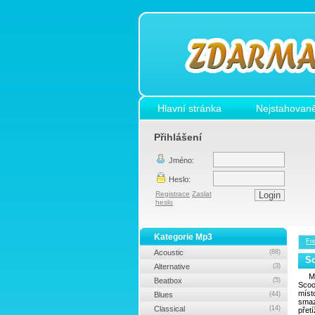
Hlavní stránka
Nejstahovaně
Přihlášení
Jméno:
Heslo:
Registrace
Zaslat
heslo
Kategorie Mp3
Fr
Acoustic
(88)
Sc
Alternative
(3)
M
Beatbox
(5)
Scoo
míst
Blues
(44)
smaz
Classical
(14)
přet