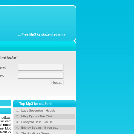
...
Free Mp3 ke stažení zdarma
ledávání
pret:
ev:
Top Mp3 ke stažení
1.
Lady Sovereign - Hoodie
2.
Miley Cyrus - The Climb
ý odkaz.
i se vám
3.
Pussycat Dolls - Jai Ho
l recall
4.
Britney Spears - If you se..
ané Mp3
elkem 2x
5.
The Prodigy - Omen