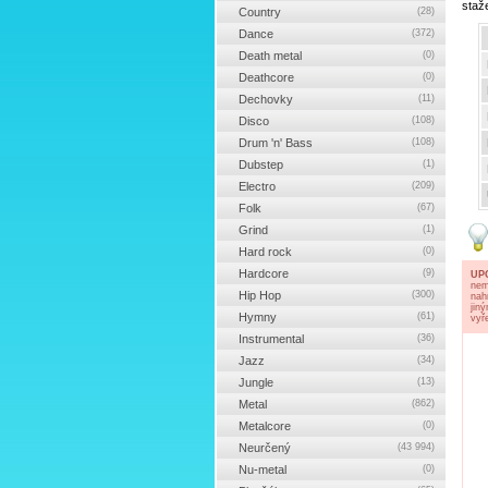
staž
Country
(28)
Dance
(372)
Death metal
(0)
Deathcore
(0)
Dechovky
(11)
Disco
(108)
Drum 'n' Bass
(108)
Dubstep
(1)
Electro
(209)
Folk
(67)
Grind
(1)
Hard rock
(0)
Hardcore
(9)
UP
nem
Hip Hop
(300)
nah
jin
Hymny
(61)
vyř
Instrumental
(36)
Jazz
(34)
Jungle
(13)
Metal
(862)
Metalcore
(0)
Neurčený
(43 994)
Nu-metal
(0)