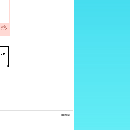
a svém
na Váš
Nahoru