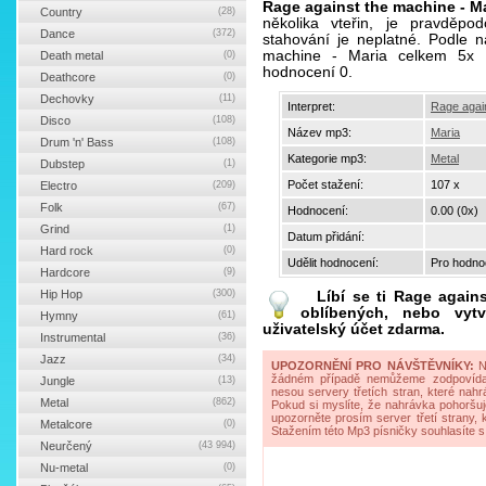
Rage against the machine - M
Country
(28)
několika vteřin, je pravděp
Dance
(372)
stahování je neplatné. Podle n
machine - Maria celkem 5x 
Death metal
(0)
hodnocení 0.
Deathcore
(0)
Dechovky
(11)
Interpret:
Rage agai
Disco
(108)
Název mp3:
Maria
Drum 'n' Bass
(108)
Kategorie mp3:
Metal
Dubstep
(1)
Počet stažení:
107 x
Electro
(209)
Folk
(67)
Hodnocení:
0.00 (0x)
Grind
(1)
Datum přidání:
Hard rock
(0)
Udělit hodnocení:
Pro hodnoc
Hardcore
(9)
Hip Hop
(300)
Líbí se ti
Rage agains
oblíbených, nebo vytv
Hymny
(61)
uživatelský účet zdarma.
Instrumental
(36)
Jazz
(34)
UPOZORNĚNÍ PRO NÁVŠTĚVNÍKY:
Na
žádném případě nemůžeme zodpovídat 
Jungle
(13)
nesou servery třetích stran, které nahrá
Metal
(862)
Pokud si myslíte, že nahrávka pohoršuj
upozorněte prosím server třetí strany,
Metalcore
(0)
Stažením této Mp3 písničky souhlasíte s
Neurčený
(43 994)
Nu-metal
(0)