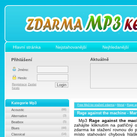
Hlavní stránka
Nejstahovanější
Nejhledanější
Aktuálně
Přihlášení
Jméno:
Heslo:
Registrace
Zaslat
heslo
Kategorie Mp3
Free Mp3 ke stažení zdarma
›
Metal
›
Rage ag
Acoustic
(88)
Rage against the machine - Mar
Alternative
(3)
Mp3
Rage against the mac
Beatbox
(5)
zahájíte kliknutím na patřičn
Blues
(44)
zdarma ke stažení rovnou do po
místo stahování chybová hlášk
Classical
(14)