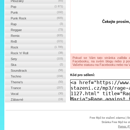
Ploužáky
(65)
Pop
(1 871)
Punk
(192)
Punk Rock
(605)
Čekejte prosím,
Rap
(3)
Reggae
(73)
Remix
(935)
RnB
(221)
Rock
(1 795)
Rock 'n' Roll
(38)
Pokud se Vám tato stránka zalíbila a
Sety
(103)
Facebooku, na svém blogu nebo ji pos
Ska
(2)
Vašeho statusu na Facebooku nebo na V
Soundtrack
(56)
Kód pro sdílení:
Techno
(194)
Theme's
(50)
Trance
(207)
Vocal
(30)
Zábavné
(19)
Free Mp3 ke stažení zdarma
| St
Stránka
Free Mp3 ke s
Pomoc (