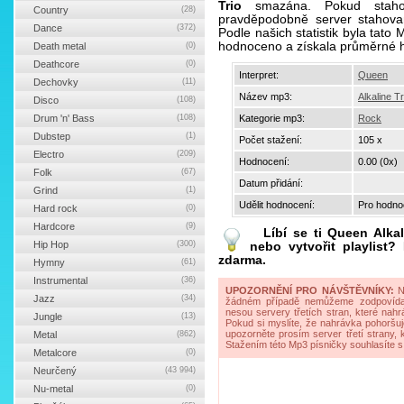
Trio
smazána. Pokud stahov
Country
(28)
pravděpodobně server stahova
Dance
(372)
Podle našich statistik byla tato
hodnoceno a získala průměrné 
Death metal
(0)
Deathcore
(0)
Interpret:
Queen
Dechovky
(11)
Název mp3:
Alkaline Tr
Disco
(108)
Drum 'n' Bass
(108)
Kategorie mp3:
Rock
Dubstep
(1)
Počet stažení:
105 x
Electro
(209)
Hodnocení:
0.00 (0x)
Folk
(67)
Datum přidání:
Grind
(1)
Udělit hodnocení:
Pro hodnoc
Hard rock
(0)
Hardcore
(9)
Líbí se ti
Queen Alkal
Hip Hop
(300)
nebo vytvořit playlist
zdarma.
Hymny
(61)
Instrumental
(36)
UPOZORNĚNÍ PRO NÁVŠTĚVNÍKY:
Na
Jazz
(34)
žádném případě nemůžeme zodpovídat 
nesou servery třetích stran, které nahrá
Jungle
(13)
Pokud si myslíte, že nahrávka pohoršuj
upozorněte prosím server třetí strany,
Metal
(862)
Stažením této Mp3 písničky souhlasíte s
Metalcore
(0)
Neurčený
(43 994)
Nu-metal
(0)