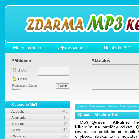
Hlavní stránka
Nejstahovanější
Nejhledanější
Aktuálně
Přihlášení
Jméno:
Heslo:
Registrace
Zaslat
heslo
Kategorie Mp3
Free Mp3 ke stažení zdarma
›
Rock
›
Queen - 
Acoustic
(88)
Queen - Alkaline Trio
Alternative
(3)
Mp3
Queen - Alkaline Tri
Beatbox
(5)
kliknutím na patřičný odkaz. 
Blues
(44)
rovnou do počítače či mobilní
chybová hláška, tak s nějvětš
Classical
(14)