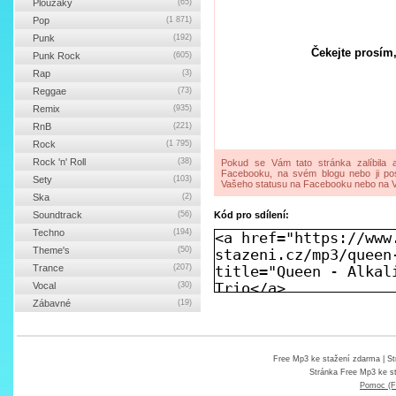
Ploužáky
(65)
Pop
(1 871)
Punk
(192)
Čekejte prosím,
Punk Rock
(605)
Rap
(3)
Reggae
(73)
Remix
(935)
RnB
(221)
Rock
(1 795)
Rock 'n' Roll
(38)
Pokud se Vám tato stránka zalíbila a
Facebooku, na svém blogu nebo ji pos
Sety
(103)
Vašeho statusu na Facebooku nebo na V
Ska
(2)
Soundtrack
(56)
Kód pro sdílení:
Techno
(194)
Theme's
(50)
Trance
(207)
Vocal
(30)
Zábavné
(19)
Free Mp3 ke stažení zdarma
| St
Stránka
Free Mp3 ke s
Pomoc (