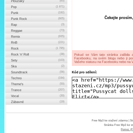
Ploužáky
(65)
Pop
(1 871)
Punk
(192)
Čekejte prosím,
Punk Rock
(605)
Rap
(3)
Reggae
(73)
Remix
(935)
RnB
(221)
Rock
(1 795)
Rock 'n' Roll
(38)
Pokud se Vám tato stránka zalíbila a
Facebooku, na svém blogu nebo ji pos
Sety
(103)
Vašeho statusu na Facebooku nebo na V
Ska
(2)
Soundtrack
(56)
Kód pro sdílení:
Techno
(194)
Theme's
(50)
Trance
(207)
Vocal
(30)
Zábavné
(19)
Free Mp3 ke stažení zdarma
| St
Stránka
Free Mp3 ke s
Pomoc (