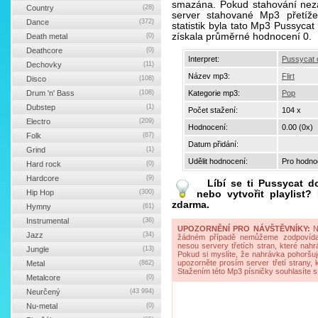
smazána. Pokud stahování neza
Country
(28)
server stahované Mp3 přetíže
Dance
(372)
statistik byla tato Mp3 Pussycat
získala průměrné hodnocení 0.
Death metal
(0)
Deathcore
(0)
Interpret:
Pussycat d
Dechovky
(11)
Název mp3:
Flirt
Disco
(108)
Drum 'n' Bass
(108)
Kategorie mp3:
Pop
Dubstep
(1)
Počet stažení:
104 x
Electro
(209)
Hodnocení:
0.00 (0x)
Folk
(67)
Datum přidání:
Grind
(1)
Udělit hodnocení:
Pro hodnoc
Hard rock
(0)
Hardcore
(9)
Líbí se ti
Pussycat dol
Hip Hop
(300)
nebo vytvořit playlist
zdarma.
Hymny
(61)
Instrumental
(36)
UPOZORNĚNÍ PRO NÁVŠTĚVNÍKY:
Na
Jazz
(34)
žádném případě nemůžeme zodpovídat 
nesou servery třetích stran, které nahrá
Jungle
(13)
Pokud si myslíte, že nahrávka pohoršuj
upozorněte prosím server třetí strany,
Metal
(862)
Stažením této Mp3 písničky souhlasíte s
Metalcore
(0)
Neurčený
(43 994)
Nu-metal
(0)