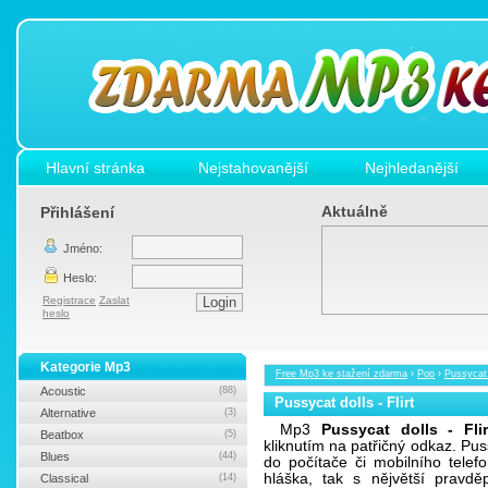
Hlavní stránka
Nejstahovanější
Nejhledanější
Aktuálně
Přihlášení
Jméno:
Heslo:
Registrace
Zaslat
heslo
Kategorie Mp3
Free Mp3 ke stažení zdarma
›
Pop
›
Pussycat d
Acoustic
(88)
Pussycat dolls - Flirt
Alternative
(3)
Mp3
Pussycat dolls - Flir
Beatbox
(5)
kliknutím na patřičný odkaz. Pus
Blues
(44)
do počítače či mobilního tele
hláška, tak s nějvětší prav
Classical
(14)