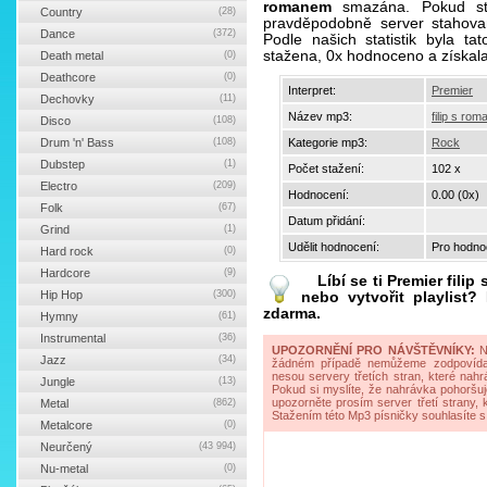
romanem
smazána. Pokud sta
Country
(28)
pravděpodobně server stahova
Dance
(372)
Podle našich statistik byla t
stažena, 0x hodnoceno a získal
Death metal
(0)
Deathcore
(0)
Interpret:
Premier
Dechovky
(11)
Název mp3:
filip s ro
Disco
(108)
Drum 'n' Bass
(108)
Kategorie mp3:
Rock
Dubstep
(1)
Počet stažení:
102 x
Electro
(209)
Hodnocení:
0.00 (0x)
Folk
(67)
Datum přidání:
Grind
(1)
Udělit hodnocení:
Pro hodnoc
Hard rock
(0)
Hardcore
(9)
Líbí se ti
Premier filip
Hip Hop
(300)
nebo vytvořit playlist
zdarma.
Hymny
(61)
Instrumental
(36)
UPOZORNĚNÍ PRO NÁVŠTĚVNÍKY:
Na
Jazz
(34)
žádném případě nemůžeme zodpovídat 
nesou servery třetích stran, které nahrá
Jungle
(13)
Pokud si myslíte, že nahrávka pohoršuj
upozorněte prosím server třetí strany,
Metal
(862)
Stažením této Mp3 písničky souhlasíte s
Metalcore
(0)
Neurčený
(43 994)
Nu-metal
(0)