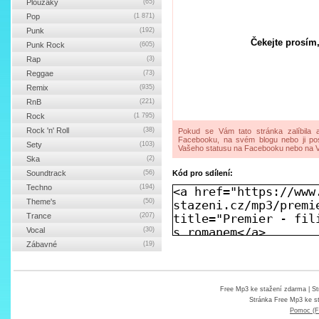
Ploužáky
(65)
Pop
(1 871)
Punk
(192)
Čekejte prosím,
Punk Rock
(605)
Rap
(3)
Reggae
(73)
Remix
(935)
RnB
(221)
Rock
(1 795)
Rock 'n' Roll
(38)
Pokud se Vám tato stránka zalíbila a
Facebooku, na svém blogu nebo ji pos
Sety
(103)
Vašeho statusu na Facebooku nebo na V
Ska
(2)
Soundtrack
(56)
Kód pro sdílení:
Techno
(194)
Theme's
(50)
Trance
(207)
Vocal
(30)
Zábavné
(19)
Free Mp3 ke stažení zdarma
| St
Stránka
Free Mp3 ke s
Pomoc (