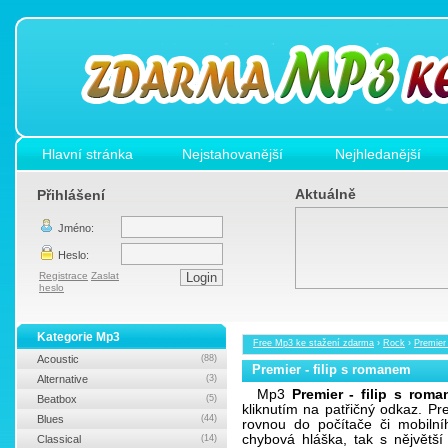
Hlavní stránka
Nejstahovanější
Nejhledanější
Aktuálně
Přihlášení
Jméno:
Heslo:
Registrace
Zaslat
heslo
Kategorie Mp3
Free Mp3 ke stažení zdarma
›
Rock
›
Premier 
Acoustic
(88)
Premier - filip s romanem
Alternative
(3)
Mp3
Premier - filip s rom
Beatbox
(5)
kliknutím na patřičný odkaz. P
Blues
(44)
rovnou do počítače či mobilní
chybová hláška, tak s nějvět
Classical
(14)