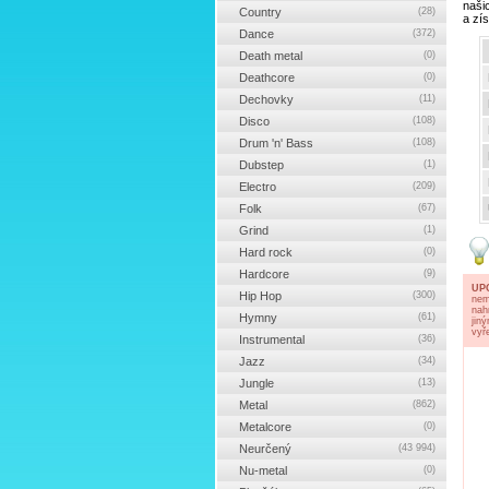
naši
Country
(28)
a zí
Dance
(372)
Death metal
(0)
Deathcore
(0)
Dechovky
(11)
Disco
(108)
Drum 'n' Bass
(108)
Dubstep
(1)
Electro
(209)
Folk
(67)
Grind
(1)
Hard rock
(0)
Hardcore
(9)
UP
Hip Hop
(300)
nem
nah
Hymny
(61)
jin
vyř
Instrumental
(36)
Jazz
(34)
Jungle
(13)
Metal
(862)
Metalcore
(0)
Neurčený
(43 994)
Nu-metal
(0)