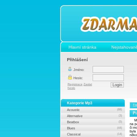
Hlavní stránka
Nejstahovaně
Přihlášení
Jméno:
Heslo:
Registrace
Zaslat
heslo
Kategorie Mp3
Fr
Acoustic
(88)
Pi
Alternative
(3)
M
Beatbox
(5)
na p
či m
Blues
(44)
byl
Classical
(14)
něko