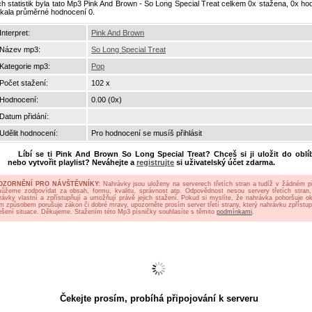
ch statistik byla tato Mp3 Pink And Brown - So Long Special Treat celkem 0x stažena, 0x h
skala průměrné hodnocení 0.
Interpret:
Pink And Brown
Název mp3:
So Long Special Treat
Kategorie mp3:
Pop
Počet stažení:
102 x
Hodnocení:
0.00 (0x)
Datum přidání:
Udělit hodnocení:
Pro hodnocení se musíš přihlásit
Líbí se ti
Pink And Brown So Long Special Treat
? Chceš si ji uložit do oblí
nebo vytvořit playlist? Neváhejte a
registrujte
si uživatelský účet zdarma.
OZORNĚNÍ PRO NÁVŠTĚVNÍKY:
Nahrávky jsou uloženy na serverech třetích stran a tudíž v žádném p
ůžeme zodpovídat za obsah, formu, kvalitu, správnost atp. Odpovědnost nesou servery třetích stran,
rávky vlastní a zpřístupňují a umožňují právě jejich stažení. Pokud si myslíte, že nahrávka pohoršuje oko
ým způsobem porušuje zákon či dobré mravy, upozorněte prosím server třetí strany, který nahrávku zpřístup
ešení situace. Děkujeme. Stažením této Mp3 písničky souhlasíte s těmito
podmínkami
.
Čekejte prosím, probíhá připojování k serveru