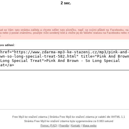
2
sec.
ud se Vám tato stránka zalíbila a chcete sdílet tuto písničku, např. se svými přáteli na Facebooku, n
gu nebo ji poslat známému, použijte níže uvedený kód a vložte jej do Vašeho statusu na Facebooku nebo 
.
ro sdílení:
Free Mp3 ke stažení zdarma
| Stránka Free Mp3 ke stažení zdarma je validní dle XHTML 1.1
Stránka
Free Mp3 ke stažení zdarma
byla vygenerována za 0.063 sekund
Pomoc (FAQ)
|
Pravidla
|
Kontakt
|
Mapa webu