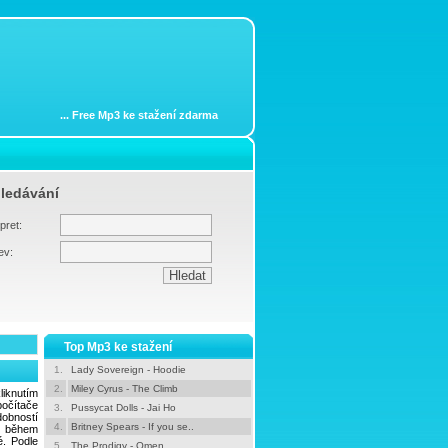
...
Free Mp3 ke stažení zdarma
ledávání
pret:
ev:
Top Mp3 ke stažení
1.
Lady Sovereign - Hoodie
2.
Miley Cyrus - The Climb
liknutím
počítače
3.
Pussycat Dolls - Jai Ho
dobností
4.
Britney Spears - If you se..
e během
é. Podle
5.
The Prodigy - Omen