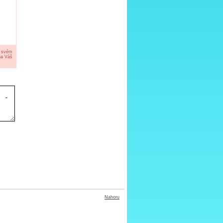
a svém
na Váš
Nahoru