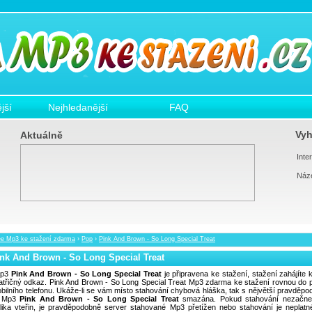
jší
Nejhledanější
FAQ
Vyh
Aktuálně
Inter
Náz
ee Mp3 ke stažení zdarma
›
Pop
›
Pink And Brown - So Long Special Treat
nk And Brown - So Long Special Treat
p3
Pink And Brown - So Long Special Treat
je připravena ke stažení, stažení zahájíte k
atřičný odkaz. Pink And Brown - So Long Special Treat Mp3 zdarma ke stažení rovnou do 
obilního telefonu. Ukáže-li se vám místo stahování chybová hláška, tak s nějvětší pravděpo
a Mp3
Pink And Brown - So Long Special Treat
smazána. Pokud stahování nezačn
lika vteřin, je pravděpodobně server stahované Mp3 přetížen nebo stahování je neplatn