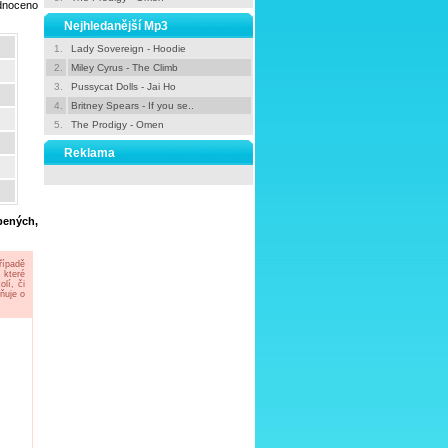
odnoceno
Nejhledanější Mp3
1.
Lady Sovereign - Hoodie
2.
Miley Cyrus - The Climb
3.
Pussycat Dolls - Jai Ho
4.
Britney Spears - If you se..
5.
The Prodigy - Omen
Reklama
bených,
řípadě
 které
lí, či
ňuje o