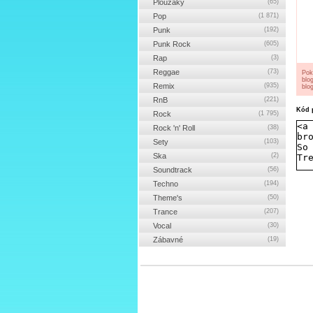
Ploužáky
(65)
Pop
(1 871)
Punk
(192)
Punk Rock
(605)
Rap
(3)
Reggae
(73)
Pok
blo
Remix
(935)
blog
RnB
(221)
Kód p
Rock
(1 795)
Rock 'n' Roll
(38)
Sety
(103)
Ska
(2)
Soundtrack
(56)
Techno
(194)
Theme's
(50)
Trance
(207)
Vocal
(30)
Zábavné
(19)