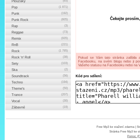
Ploužáky
(65)
Pop
(1 871)
Punk
(192)
Čekejte prosím,
Punk Rock
(605)
Rap
(3)
Reggae
(73)
Remix
(935)
RnB
(221)
Rock
(1 795)
Rock 'n' Roll
(38)
Pokud se Vám tato stránka zalíbila a
Facebooku, na svém blogu nebo ji pos
Sety
(103)
Vašeho statusu na Facebooku nebo na V
Ska
(2)
Soundtrack
(56)
Kód pro sdílení:
Techno
(194)
Theme's
(50)
Trance
(207)
Vocal
(30)
Zábavné
(19)
Free Mp3 ke stažení zdarma
| St
Stránka
Free Mp3 ke s
Pomoc (