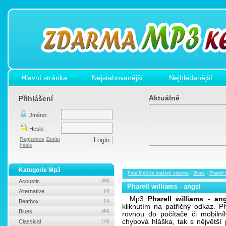
Hlavní stránka
Nejstahovanější
Nejhledanější
Aktuálně
Přihlášení
Jméno:
Heslo:
Registrace
Zaslat
heslo
Kategorie Mp3
Free Mp3 ke stažení zdarma
›
Blues
›
Pharell 
Acoustic
(88)
Pharell williams - angel
Alternative
(3)
Mp3
Pharell williams - an
Beatbox
(5)
kliknutím na patřičný odkaz. P
Blues
(44)
rovnou do počítače či mobilní
chybová hláška, tak s nějvětš
Classical
(14)