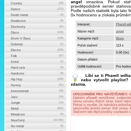
angel
smazána. Pokud staho
Country
(28)
pravděpodobně server stahova
Dance
(372)
Podle našich statistik byla tato
0x hodnoceno a získala průměr
Death metal
(0)
Deathcore
(0)
Interpret:
Pharell wil
Dechovky
(11)
Název mp3:
angel
Disco
(108)
Drum 'n' Bass
(108)
Kategorie mp3:
Blues
Dubstep
(1)
Počet stažení:
113 x
Electro
(209)
Hodnocení:
0.00 (0x)
Folk
(67)
Datum přidání:
Grind
(1)
Udělit hodnocení:
Pro hodnoc
Hard rock
(0)
Hardcore
(9)
Líbí se ti
Pharell will
Hip Hop
(300)
nebo vytvořit playlist
zdarma.
Hymny
(61)
Instrumental
(36)
UPOZORNĚNÍ PRO NÁVŠTĚVNÍKY:
Na
Jazz
(34)
žádném případě nemůžeme zodpovídat 
nesou servery třetích stran, které nahrá
Jungle
(13)
Pokud si myslíte, že nahrávka pohoršuj
upozorněte prosím server třetí strany,
Metal
(862)
Stažením této Mp3 písničky souhlasíte s
Metalcore
(0)
Neurčený
(43 994)
Nu-metal
(0)