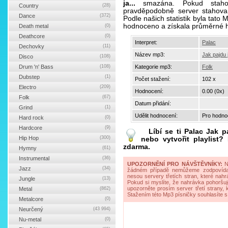
ja...
smazána. Pokud stahov
Country
(28)
pravděpodobně server stahova
Dance
(372)
Podle našich statistik byla tato 
hodnoceno a získala průměrné 
Death metal
(0)
Deathcore
(0)
Interpret:
Palac
Dechovky
(11)
Název mp3:
Jak pajdu j
Disco
(108)
Drum 'n' Bass
(108)
Kategorie mp3:
Folk
Dubstep
(1)
Počet stažení:
102 x
Electro
(209)
Hodnocení:
0.00 (0x)
Folk
(67)
Datum přidání:
Grind
(1)
Udělit hodnocení:
Pro hodnoc
Hard rock
(0)
Hardcore
(9)
Líbí se ti
Palac Jak pa
Hip Hop
(300)
nebo vytvořit playlist
zdarma.
Hymny
(61)
Instrumental
(36)
UPOZORNĚNÍ PRO NÁVŠTĚVNÍKY:
Na
Jazz
(34)
žádném případě nemůžeme zodpovídat 
nesou servery třetích stran, které nahrá
Jungle
(13)
Pokud si myslíte, že nahrávka pohoršuj
upozorněte prosím server třetí strany,
Metal
(862)
Stažením této Mp3 písničky souhlasíte s
Metalcore
(0)
Neurčený
(43 994)
Nu-metal
(0)