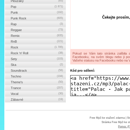
Ploužáky
(65)
Pop
(1 871)
Punk
(192)
Čekejte prosím,
Punk Rock
(605)
Rap
(3)
Reggae
(73)
Remix
(935)
RnB
(221)
Rock
(1 795)
Rock 'n' Roll
(38)
Pokud se Vám tato stránka zalíbila a
Facebooku, na svém blogu nebo ji pos
Sety
(103)
Vašeho statusu na Facebooku nebo na V
Ska
(2)
Soundtrack
(56)
Kód pro sdílení:
Techno
(194)
Theme's
(50)
Trance
(207)
Vocal
(30)
Zábavné
(19)
Free Mp3 ke stažení zdarma
| St
Stránka
Free Mp3 ke s
Pomoc (