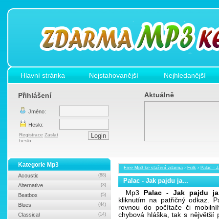
Hlavní stránka
Nejstahovanější
Nejhledanější
Aktuálně
Přihlášení
Jméno:
Heslo:
Registrace
Zaslat
heslo
Kategorie Mp3
Free Mp3 ke stažení zdarma
›
Folk
›
Palac - J
Acoustic
(88)
Palac - Jak pajdu ja...
Alternative
(3)
Mp3
Palac - Jak pajdu ja.
Beatbox
(5)
kliknutím na patřičný odkaz. 
Blues
(44)
rovnou do počítače či mobilní
chybová hláška, tak s nějvětš
Classical
(14)