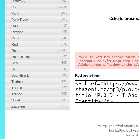
Ploužáky
(65)
Pop
(1 871)
Punk
(192)
Čekejte prosím,
Punk Rock
(605)
Rap
(3)
Reggae
(73)
Remix
(935)
RnB
(221)
Rock
(1 795)
Rock 'n' Roll
(38)
Pokud se Vám tato stránka zalíbila a
Facebooku, na svém blogu nebo ji pos
Sety
(103)
Vašeho statusu na Facebooku nebo na V
Ska
(2)
Soundtrack
(56)
Kód pro sdílení:
Techno
(194)
Theme's
(50)
Trance
(207)
Vocal
(30)
Zábavné
(19)
Free Mp3 ke stažení zdarma
| St
Stránka
Free Mp3 ke s
Pomoc (