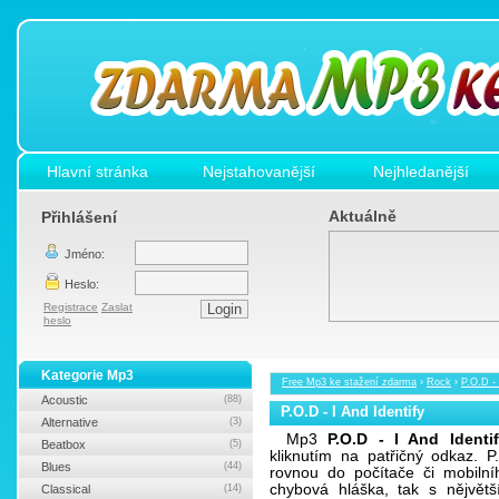
Hlavní stránka
Nejstahovanější
Nejhledanější
Aktuálně
Přihlášení
Jméno:
Heslo:
Registrace
Zaslat
heslo
Kategorie Mp3
Free Mp3 ke stažení zdarma
›
Rock
›
P.O.D - 
Acoustic
(88)
P.O.D - I And Identify
Alternative
(3)
Mp3
P.O.D - I And Identi
Beatbox
(5)
kliknutím na patřičný odkaz. 
Blues
(44)
rovnou do počítače či mobilní
chybová hláška, tak s nějvět
Classical
(14)