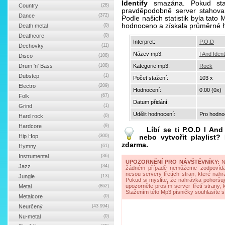
Identify
smazána. Pokud stah
Country
(28)
pravděpodobně server stahova
Dance
(372)
Podle našich statistik byla tato
hodnoceno a získala průměrné 
Death metal
(0)
Deathcore
(0)
Interpret:
P.O.D
Dechovky
(11)
Název mp3:
I And Ident
Disco
(108)
Drum 'n' Bass
(108)
Kategorie mp3:
Rock
Dubstep
(1)
Počet stažení:
103 x
Electro
(209)
Hodnocení:
0.00 (0x)
Folk
(67)
Datum přidání:
Grind
(1)
Udělit hodnocení:
Pro hodnoc
Hard rock
(0)
Hardcore
(9)
Líbí se ti
P.O.D I And 
Hip Hop
(300)
nebo vytvořit playlist
zdarma.
Hymny
(61)
Instrumental
(36)
UPOZORNĚNÍ PRO NÁVŠTĚVNÍKY:
Na
Jazz
(34)
žádném případě nemůžeme zodpovídat 
nesou servery třetích stran, které nahrá
Jungle
(13)
Pokud si myslíte, že nahrávka pohoršuj
upozorněte prosím server třetí strany,
Metal
(862)
Stažením této Mp3 písničky souhlasíte s
Metalcore
(0)
Neurčený
(43 994)
Nu-metal
(0)