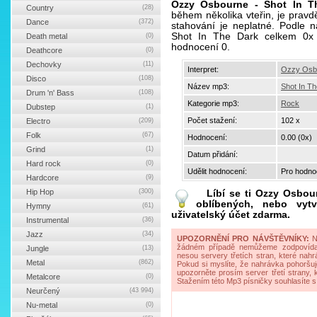
Ozzy Osbourne - Shot In T
Country
(28)
během několika vteřin, je pra
Dance
(372)
stahování je neplatné. Podle n
Shot In The Dark celkem 0x 
Death metal
(0)
hodnocení 0.
Deathcore
(0)
Dechovky
(11)
Interpret:
Ozzy Osb
Disco
(108)
Název mp3:
Shot In T
Drum 'n' Bass
(108)
Kategorie mp3:
Rock
Dubstep
(1)
Počet stažení:
102 x
Electro
(209)
Folk
(67)
Hodnocení:
0.00 (0x)
Grind
(1)
Datum přidání:
Hard rock
(0)
Udělit hodnocení:
Pro hodnoc
Hardcore
(9)
Hip Hop
(300)
Líbí se ti
Ozzy Osbour
oblíbených, nebo vytv
Hymny
(61)
uživatelský účet zdarma.
Instrumental
(36)
Jazz
(34)
UPOZORNĚNÍ PRO NÁVŠTĚVNÍKY:
Na
žádném případě nemůžeme zodpovídat 
Jungle
(13)
nesou servery třetích stran, které nahrá
Metal
(862)
Pokud si myslíte, že nahrávka pohoršuj
upozorněte prosím server třetí strany,
Metalcore
(0)
Stažením této Mp3 písničky souhlasíte s
Neurčený
(43 994)
Nu-metal
(0)