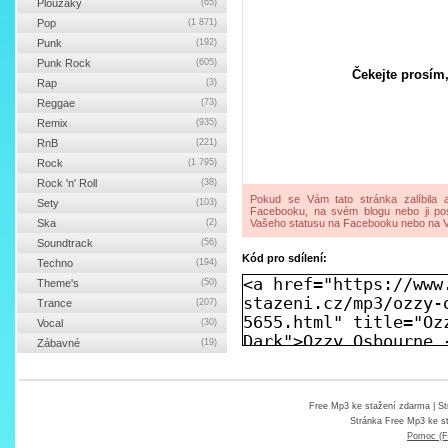
Ploužáky
(65)
Pop
(1 871)
Punk
(192)
Punk Rock
(605)
Čekejte prosím,
Rap
(3)
Reggae
(73)
Remix
(935)
RnB
(221)
Rock
(1 795)
Rock 'n' Roll
(38)
Pokud se Vám tato stránka zalíbila a
Sety
(103)
Facebooku, na svém blogu nebo ji pos
Ska
(2)
Vašeho statusu na Facebooku nebo na V
Soundtrack
(56)
Kód pro sdílení:
Techno
(194)
Theme's
(50)
Trance
(207)
Vocal
(30)
Zábavné
(19)
Free Mp3 ke stažení zdarma
| St
Stránka
Free Mp3 ke s
Pomoc (