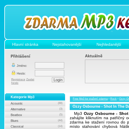
Hlavní stránka
Nejstahovanější
Nejhledanější
Aktuálně
Přihlášení
Jméno:
Heslo:
Registrace
Zaslat
heslo
Kategorie Mp3
Free Mp3 ke stažení zdarma
›
Rock
›
Ozzy Os
Acoustic
(88)
Ozzy Osbourne - Shot In The D
Alternative
(3)
Mp3
Ozzy Osbourne - Shot
Beatbox
(5)
zahájíte kliknutím na patřičn
Blues
(44)
zdarma ke stažení rovnou do po
místo stahování chybová hlášk
Classical
(14)