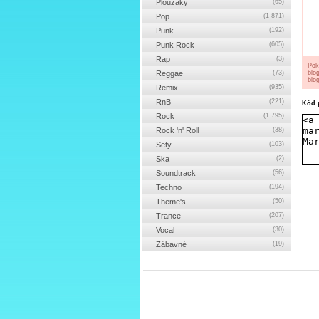
Ploužáky
(65)
Pop
(1 871)
Punk
(192)
Punk Rock
(605)
Rap
(3)
Pok
Reggae
(73)
blo
blog
Remix
(935)
RnB
(221)
Kód p
Rock
(1 795)
Rock 'n' Roll
(38)
Sety
(103)
Ska
(2)
Soundtrack
(56)
Techno
(194)
Theme's
(50)
Trance
(207)
Vocal
(30)
Zábavné
(19)