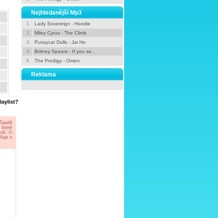
Nejhledanější Mp3
1.
Lady Sovereign - Hoodie
2.
Miley Cyrus - The Climb
3.
Pussycat Dolls - Jai Ho
4.
Britney Spears - If you se..
5.
The Prodigy - Omen
Reklama
aylist?
řípadě
 které
lí, či
ňuje o