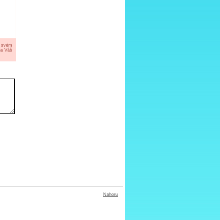
a svém
na Váš
Nahoru