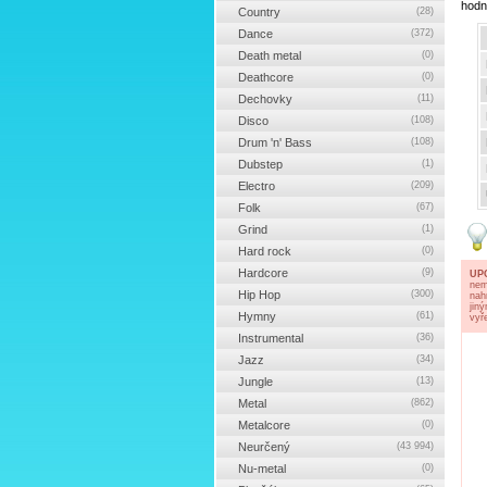
hodn
Country
(28)
Dance
(372)
Death metal
(0)
Deathcore
(0)
Dechovky
(11)
Disco
(108)
Drum 'n' Bass
(108)
Dubstep
(1)
Electro
(209)
Folk
(67)
Grind
(1)
Hard rock
(0)
Hardcore
(9)
UP
nem
Hip Hop
(300)
nah
jin
Hymny
(61)
vyř
Instrumental
(36)
Jazz
(34)
Jungle
(13)
Metal
(862)
Metalcore
(0)
Neurčený
(43 994)
Nu-metal
(0)