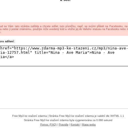
ud se Vám tato stránka zalíbila a chcete sdílet tuto písničku, např. se svými přáteli na Facebooku, n
gu nebo ji poslat známému, použijte níže uvedený kód a vložte jej do Vašeho statusu na Facebooku nebo 
.
ro sdílení:
Free Mp3 ke stažení zdarma
| Stránka Free Mp3 ke stažení zdarma je validní dle XHTML 1.1
Stránka
Free Mp3 ke stažení zdarma
byla vygenerována za 0.066 sekund
Pomoc (FAQ)
|
Pravidla
|
Kontakt
|
Mapa webu