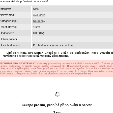
oceno a získala průměrné hodnocení 0.
Interpret:
Nina
Název mp3:
Ave Maria
Kategorie mp3:
Neurčený
Počet stažení:
102 x
Hodnocení:
0.00 (0x)
Datum přidání:
Udělit hodnocení:
Pro hodnocení se musíš přihlásit
Líbí se ti
Nina Ave Maria
? Chceš si ji uložit do oblíbených, nebo vytvořit pl
Neváhejte a
registrujte
si uživatelský účet zdarma.
OZORNĚNÍ PRO NÁVŠTĚVNÍKY:
Nahrávky jsou uloženy na serverech třetích stran a tudíž v žádném p
ůžeme zodpovídat za obsah, formu, kvalitu, správnost atp. Odpovědnost nesou servery třetích stran,
rávky vlastní a zpřístupňují a umožňují právě jejich stažení. Pokud si myslíte, že nahrávka pohoršuje oko
ým způsobem porušuje zákon či dobré mravy, upozorněte prosím server třetí strany, který nahrávku zpřístup
ešení situace. Děkujeme. Stažením této Mp3 písničky souhlasíte s těmito
podmínkami
.
Čekejte prosím, probíhá připojování k serveru
2
sec.