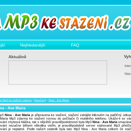
jší
Nejhledanější
FAQ
Vyh
Aktuálně
Inter
Náz
ee Mp3 ke stažení zdarma
›
Neurčený
›
Nina - Ave Maria
na - Ave Maria
p3
Nina - Ave Maria
je připravena ke stažení, stažení zahájíte kliknutím na patřičný odkaz
Maria Mp3 zdarma ke stažení rovnou do počítače či mobilního telefonu. Ukáže-li se v
ování chybová hláška, tak s nějvětší pravděpodobností byla Mp3
Nina - Ave Maria
smazána
ování nezačne během několika vteřin, je pravděpodobně server stahované Mp3 přetíž
ování je neplatné. Podle našich statistik byla tato Mp3 Nina - Ave Maria celkem 0x sta