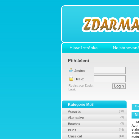
Hlavní stránka
Nejstahovaně
Přihlášení
Jméno:
Heslo:
Registrace
Zaslat
heslo
Kategorie Mp3
Fr
Acoustic
(88)
Ni
Alternative
(3)
M
Beatbox
(5)
Ave 
stah
Blues
(44)
stah
Classical
(14)
stah