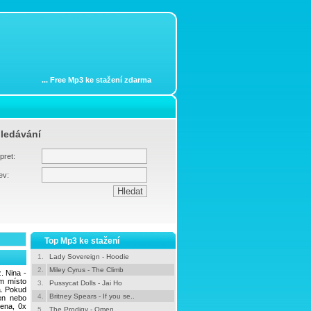
...
Free Mp3 ke stažení zdarma
ledávání
pret:
ev:
Top Mp3 ke stažení
1.
Lady Sovereign - Hoodie
2.
Miley Cyrus - The Climb
. Nina -
ám místo
3.
Pussycat Dolls - Jai Ho
. Pokud
4.
Britney Spears - If you se..
en nebo
žena, 0x
5.
The Prodigy - Omen