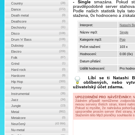
- Single
smazána. Pokud sta
Country
(28)
pravděpodobně server stahova
Dance
(372)
Podle našich statistik byla ta
stažena, 0x hodnoceno a získal
Death metal
(0)
Deathcore
(0)
Interpret:
Natashi Be
Dechovky
(11)
Název mp3:
Single
Disco
(108)
Drum 'n' Bass
(108)
Kategorie mp3:
Pop
Dubstep
(1)
Počet stažení:
103 x
Electro
(209)
Hodnocení:
0.00 (0x)
Folk
(67)
Datum přidání:
Grind
(1)
Udělit hodnocení:
Pro hodnoc
Hard rock
(0)
Hardcore
(9)
Líbí se ti
Natashi B
Hip Hop
(300)
oblíbených, nebo vytv
uživatelský účet zdarma.
Hymny
(61)
Instrumental
(36)
UPOZORNĚNÍ PRO NÁVŠTĚVNÍKY:
Na
Jazz
(34)
žádném případě nemůžeme zodpovídat 
nesou servery třetích stran, které nahrá
Jungle
(13)
Pokud si myslíte, že nahrávka pohoršuj
upozorněte prosím server třetí strany,
Metal
(862)
Stažením této Mp3 písničky souhlasíte s
Metalcore
(0)
Neurčený
(43 994)
Nu-metal
(0)