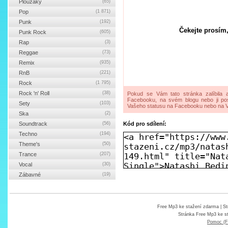
Ploužáky
(65)
Pop
(1 871)
Punk
(192)
Čekejte prosím,
Punk Rock
(605)
Rap
(3)
Reggae
(73)
Remix
(935)
RnB
(221)
Rock
(1 795)
Rock 'n' Roll
(38)
Pokud se Vám tato stránka zalíbila a
Facebooku, na svém blogu nebo ji pos
Sety
(103)
Vašeho statusu na Facebooku nebo na V
Ska
(2)
Soundtrack
(56)
Kód pro sdílení:
Techno
(194)
Theme's
(50)
Trance
(207)
Vocal
(30)
Zábavné
(19)
Free Mp3 ke stažení zdarma
| St
Stránka
Free Mp3 ke s
Pomoc (