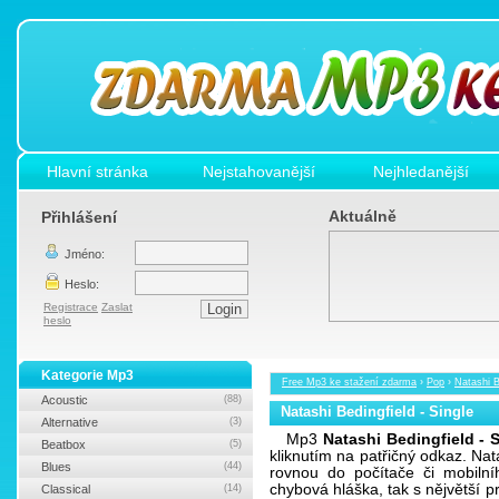
Hlavní stránka
Nejstahovanější
Nejhledanější
Aktuálně
Přihlášení
Jméno:
Heslo:
Registrace
Zaslat
heslo
Kategorie Mp3
Free Mp3 ke stažení zdarma
›
Pop
›
Natashi B
Acoustic
(88)
Natashi Bedingfield - Single
Alternative
(3)
Mp3
Natashi Bedingfield - 
Beatbox
(5)
kliknutím na patřičný odkaz. Na
Blues
(44)
rovnou do počítače či mobilní
chybová hláška, tak s nějvětší
Classical
(14)