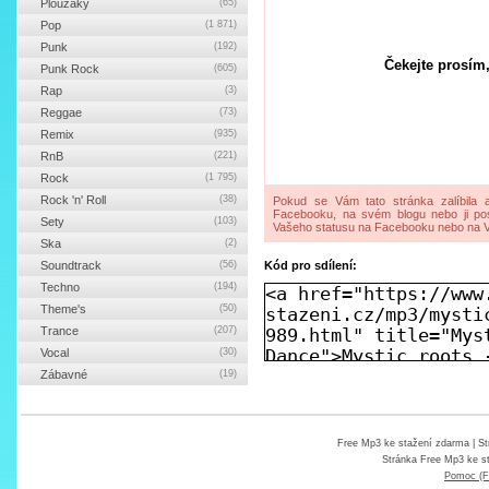
Ploužáky
(65)
Pop
(1 871)
Punk
(192)
Čekejte prosím,
Punk Rock
(605)
Rap
(3)
Reggae
(73)
Remix
(935)
RnB
(221)
Rock
(1 795)
Rock 'n' Roll
(38)
Pokud se Vám tato stránka zalíbila a
Facebooku, na svém blogu nebo ji pos
Sety
(103)
Vašeho statusu na Facebooku nebo na V
Ska
(2)
Soundtrack
(56)
Kód pro sdílení:
Techno
(194)
Theme's
(50)
Trance
(207)
Vocal
(30)
Zábavné
(19)
Free Mp3 ke stažení zdarma
| St
Stránka
Free Mp3 ke s
Pomoc (