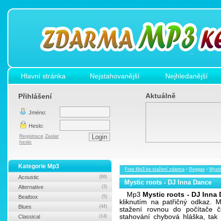
Hlavní stránka
Nejstahovanější
Nejhledanější
Aktuálně
Přihlášení
Jméno:
Heslo:
Registrace
Zaslat
heslo
Kategorie Mp3
Free Mp3 ke stažení zdarma
›
Reggae
›
Mysti
Acoustic
(88)
Mystic roots - DJ Inna Dance
Alternative
(3)
Mp3
Mystic roots - DJ Inna
Beatbox
(5)
kliknutím na patřičný odkaz.
Blues
(44)
stažení rovnou do počítače č
stahování chybová hláška, tak
Classical
(14)