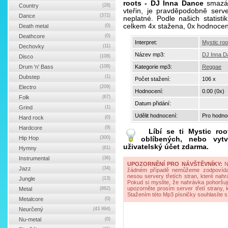
roots - DJ Inna Dance
smazán
Country
(28)
vteřin, je pravděpodobně serv
Dance
(372)
neplatné. Podle našich statist
celkem 4x stažena, 0x hodnocen
Death metal
(0)
Deathcore
(0)
Interpret:
Mystic roo
Dechovky
(11)
Název mp3:
DJ Inna D
Disco
(108)
Drum 'n' Bass
(108)
Kategorie mp3:
Reggae
Dubstep
(1)
Počet stažení:
106 x
Electro
(209)
Hodnocení:
0.00 (0x)
Folk
(67)
Datum přidání:
Grind
(1)
Udělit hodnocení:
Pro hodnoc
Hard rock
(0)
Hardcore
(9)
Líbí se ti
Mystic ro
Hip Hop
(300)
oblíbených, nebo vytv
uživatelský účet zdarma.
Hymny
(61)
Instrumental
(36)
UPOZORNĚNÍ PRO NÁVŠTĚVNÍKY:
Na
Jazz
(34)
žádném případě nemůžeme zodpovídat 
nesou servery třetích stran, které nahrá
Jungle
(13)
Pokud si myslíte, že nahrávka pohoršuj
upozorněte prosím server třetí strany,
Metal
(862)
Stažením této Mp3 písničky souhlasíte s
Metalcore
(0)
Neurčený
(43 994)
Nu-metal
(0)