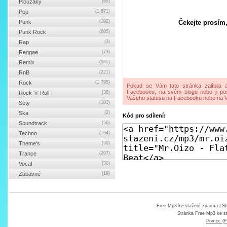
Ploužáky
(65)
Pop
(1 871)
Punk
(192)
Čekejte prosím,
Punk Rock
(605)
Rap
(3)
Reggae
(73)
Remix
(935)
RnB
(221)
Rock
(1 795)
Pokud se Vám tato stránka zalíbila a
Facebooku, na svém blogu nebo ji pos
Rock 'n' Roll
(38)
Vašeho statusu na Facebooku nebo na V
Sety
(103)
Ska
(2)
Kód pro sdílení:
Soundtrack
(56)
Techno
(194)
Theme's
(50)
Trance
(207)
Vocal
(30)
Zábavné
(19)
Free Mp3 ke stažení zdarma
| St
Stránka
Free Mp3 ke s
Pomoc (