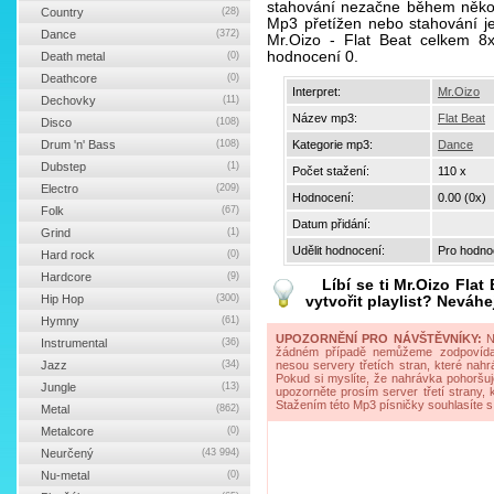
stahování nezačne během někol
Country
(28)
Mp3 přetížen nebo stahování je 
Dance
(372)
Mr.Oizo - Flat Beat celkem 8
hodnocení 0.
Death metal
(0)
Deathcore
(0)
Interpret:
Mr.Oizo
Dechovky
(11)
Název mp3:
Flat Beat
Disco
(108)
Drum 'n' Bass
(108)
Kategorie mp3:
Dance
Dubstep
(1)
Počet stažení:
110 x
Electro
(209)
Hodnocení:
0.00 (0x)
Folk
(67)
Datum přidání:
Grind
(1)
Udělit hodnocení:
Pro hodnoc
Hard rock
(0)
Hardcore
(9)
Líbí se ti
Mr.Oizo Flat 
Hip Hop
(300)
vytvořit playlist? Neváhe
Hymny
(61)
UPOZORNĚNÍ PRO NÁVŠTĚVNÍKY:
Na
Instrumental
(36)
žádném případě nemůžeme zodpovídat 
Jazz
(34)
nesou servery třetích stran, které nahrá
Pokud si myslíte, že nahrávka pohoršuj
Jungle
(13)
upozorněte prosím server třetí strany,
Stažením této Mp3 písničky souhlasíte s
Metal
(862)
Metalcore
(0)
Neurčený
(43 994)
Nu-metal
(0)