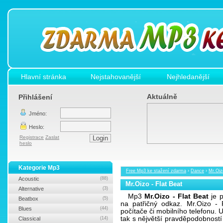
Hlavní stránka
Nejstahovanější
Nejhledanější
Aktuálně
Přihlášení
Jméno:
Heslo:
Registrace
Zaslat
heslo
Kategorie Mp3
Free Mp3 ke stažení zdarma
›
Dance
›
Mr.Oiz
Acoustic
(88)
Mr.Oizo - Flat Beat
Alternative
(3)
Mp3
Mr.Oizo - Flat Beat
je p
Beatbox
(5)
na patřičný odkaz. Mr.Oizo -
Blues
(44)
počítače či mobilního telefonu.
tak s nějvětší pravděpodobnost
Classical
(14)