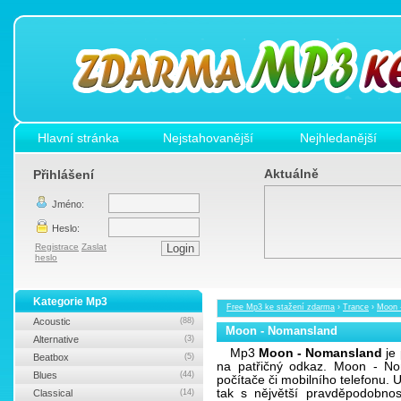
Hlavní stránka
Nejstahovanější
Nejhledanější
Aktuálně
Přihlášení
Jméno:
Heslo:
Registrace
Zaslat
heslo
Kategorie Mp3
Free Mp3 ke stažení zdarma
›
Trance
›
Moon 
Acoustic
(88)
Moon - Nomansland
Alternative
(3)
Mp3
Moon - Nomansland
je 
Beatbox
(5)
na patřičný odkaz. Moon - N
Blues
(44)
počítače či mobilního telefonu.
tak s nějvětší pravděpodobno
Classical
(14)