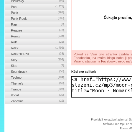
Ploužáky
(65)
Pop
(1 871)
Punk
(192)
Čekejte prosím,
Punk Rock
(605)
Rap
(3)
Reggae
(73)
Remix
(935)
RnB
(221)
Rock
(1 795)
Rock 'n' Roll
(38)
Pokud se Vám tato stránka zalíbila a
Facebooku, na svém blogu nebo ji pos
Sety
(103)
Vašeho statusu na Facebooku nebo na V
Ska
(2)
Soundtrack
(56)
Kód pro sdílení:
Techno
(194)
Theme's
(50)
Trance
(207)
Vocal
(30)
Zábavné
(19)
Free Mp3 ke stažení zdarma
| St
Stránka
Free Mp3 ke s
Pomoc (