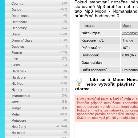
Pokud stahování nezačne běhe
Country
(28)
stahované Mp3 přetížen nebo sta
Dance
(372)
tato Mp3 Moon - Nomansland 
průměrné hodnocení 0.
Death metal
(0)
Deathcore
(0)
Interpret:
Moon
Dechovky
(11)
Název mp3:
Nomansla
Disco
(108)
Drum 'n' Bass
(108)
Kategorie mp3:
Trance
Dubstep
(1)
Počet stažení:
107 x
Electro
(209)
Hodnocení:
0.00 (0x)
Folk
(67)
Datum přidání:
Grind
(1)
Udělit hodnocení:
Pro hodnoc
Hard rock
(0)
Hardcore
(9)
Líbí se ti
Moon Noma
Hip Hop
(300)
nebo vytvořit playlist
zdarma.
Hymny
(61)
Instrumental
(36)
UPOZORNĚNÍ PRO NÁVŠTĚVNÍKY:
Na
Jazz
(34)
žádném případě nemůžeme zodpovídat 
nesou servery třetích stran, které nahrá
Jungle
(13)
Pokud si myslíte, že nahrávka pohoršuj
upozorněte prosím server třetí strany,
Metal
(862)
Stažením této Mp3 písničky souhlasíte s
Metalcore
(0)
Neurčený
(43 994)
Nu-metal
(0)