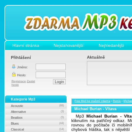
Hlavní stránka
Nejstahovanější
Nejhledanější
Aktuálně
Přihlášení
Jméno:
Heslo:
Registrace
Zaslat
heslo
Kategorie Mp3
Free Mp3 ke stažení zdarma
›
Remix
›
Michae
Acoustic
(88)
Michael Burian - Vltava
Alternative
(3)
Mp3
Michael Burian - Vlt
Beatbox
(5)
kliknutím na patřičný odkaz. 
Blues
(44)
rovnou do počítače či mobilní
chybová hláška, tak s nějvětš
Classical
(14)