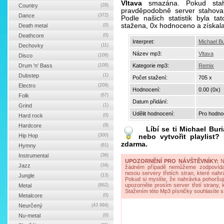
Vltava
smazána. Pokud staho
Country
(28)
pravděpodobně server stahova
Dance
(372)
Podle našich statistik byla t
stažena, 0x hodnoceno a získal
Death metal
(0)
Deathcore
(0)
Interpret:
Michael Bu
Dechovky
(11)
Název mp3:
Vltava
Disco
(108)
Drum 'n' Bass
(108)
Kategorie mp3:
Remix
Dubstep
(1)
Počet stažení:
705 x
Electro
(209)
Hodnocení:
0.00 (0x)
Folk
(67)
Datum přidání:
Grind
(1)
Udělit hodnocení:
Pro hodnoc
Hard rock
(0)
Hardcore
(9)
Líbí se ti
Michael Buri
Hip Hop
(300)
nebo vytvořit playlist
zdarma.
Hymny
(61)
Instrumental
(36)
UPOZORNĚNÍ PRO NÁVŠTĚVNÍKY:
Na
Jazz
(34)
žádném případě nemůžeme zodpovídat 
nesou servery třetích stran, které nahrá
Jungle
(13)
Pokud si myslíte, že nahrávka pohoršuj
upozorněte prosím server třetí strany,
Metal
(862)
Stažením této Mp3 písničky souhlasíte s
Metalcore
(0)
Neurčený
(43 994)
Nu-metal
(0)