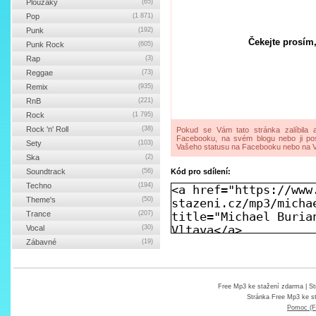
Ploužáky
(65)
Pop
(1 871)
Punk
(192)
Čekejte prosím,
Punk Rock
(605)
Rap
(3)
Reggae
(73)
Remix
(935)
RnB
(221)
Rock
(1 795)
Rock 'n' Roll
(38)
Pokud se Vám tato stránka zalíbila a
Facebooku, na svém blogu nebo ji pos
Sety
(103)
Vašeho statusu na Facebooku nebo na V
Ska
(2)
Soundtrack
(56)
Kód pro sdílení:
Techno
(194)
Theme's
(50)
Trance
(207)
Vocal
(30)
Zábavné
(19)
Free Mp3 ke stažení zdarma
| St
Stránka
Free Mp3 ke s
Pomoc (