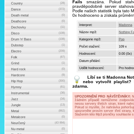
Fails
smazána. Pokud stahov
Country
(28)
pravděpodobně server stahova
Dance
(372)
Podle našich statistik byla tat
0x hodnoceno a získala průměr
Death metal
(0)
Deathcore
(0)
Interpret:
Madonna
Dechovky
(11)
Název mp3:
Nothing Fa
Disco
(108)
Drum 'n' Bass
(108)
Kategorie mp3:
Pop
Dubstep
(1)
Počet stažení:
109 x
Electro
(209)
Hodnocení:
0.00 (0x)
Folk
(67)
Datum přidání:
Grind
(1)
Udělit hodnocení:
Pro hodnoc
Hard rock
(0)
Hardcore
(9)
Líbí se ti
Madonna Noth
Hip Hop
(300)
nebo vytvořit playlist
zdarma.
Hymny
(61)
Instrumental
(36)
UPOZORNĚNÍ PRO NÁVŠTĚVNÍKY:
Na
Jazz
(34)
žádném případě nemůžeme zodpovídat 
nesou servery třetích stran, které nahrá
Jungle
(13)
Pokud si myslíte, že nahrávka pohoršuj
upozorněte prosím server třetí strany,
Metal
(862)
Stažením této Mp3 písničky souhlasíte s
Metalcore
(0)
Neurčený
(43 994)
Nu-metal
(0)