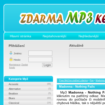
Hlavní stránka
Nejstahovanější
Nejhledanější
Aktuálně
Přihlášení
Jméno:
Heslo:
Registrace
Zaslat
heslo
Kategorie Mp3
Free Mp3 ke stažení zdarma
›
Pop
›
Madonna -
Acoustic
(88)
Madonna - Nothing Fails
Alternative
(3)
Mp3
Madonna - Nothing Fa
Beatbox
(5)
kliknutím na patřičný odkaz. 
Blues
(44)
rovnou do počítače či mobilní
chybová hláška, tak s nějvětší
Classical
(14)