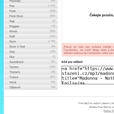
Ploužáky
(65)
Pop
(1 871)
Punk
(192)
Čekejte prosím,
Punk Rock
(605)
Rap
(3)
Reggae
(73)
Remix
(935)
RnB
(221)
Rock
(1 795)
Rock 'n' Roll
(38)
Pokud se Vám tato stránka zalíbila a
Facebooku, na svém blogu nebo ji pos
Sety
(103)
Vašeho statusu na Facebooku nebo na V
Ska
(2)
Soundtrack
(56)
Kód pro sdílení:
Techno
(194)
Theme's
(50)
Trance
(207)
Vocal
(30)
Zábavné
(19)
Free Mp3 ke stažení zdarma
| St
Stránka
Free Mp3 ke s
Pomoc (