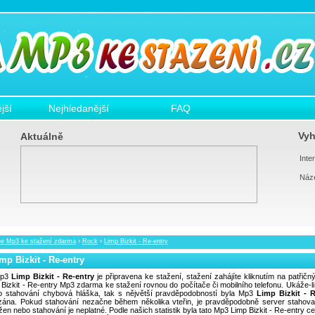
jší
Nejhledanější
FAQ
Vyh
Aktuálně
Inter
Náz
ee Mp3 ke stažení zdarma
›
Rock
›
Limp Bizkit - Re-entry
mp Bizkit - Re-entry
p3
Limp Bizkit - Re-entry
je připravena ke stažení, stažení zahájíte kliknutím na patřičn
 Bizkit - Re-entry Mp3 zdarma ke stažení rovnou do počítače či mobilního telefonu. Ukáže-l
o stahování chybová hláška, tak s nějvětší pravděpodobností byla Mp3
Limp Bizkit - R
ána. Pokud stahování nezačne během několika vteřin, je pravděpodobně server stahov
ížen nebo stahování je neplatné. Podle našich statistik byla tato Mp3 Limp Bizkit - Re-entry c