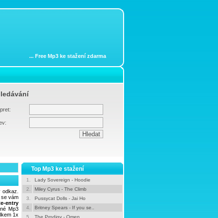
...
Free Mp3 ke stažení zdarma
ledávání
pret:
ev:
Top Mp3 ke stažení
1.
Lady Sovereign - Hoodie
2.
Miley Cyrus - The Climb
ý odkaz.
i se vám
3.
Pussycat Dolls - Jai Ho
e-entry
4.
Britney Spears - If you se..
ané Mp3
elkem 1x
5.
The Prodigy - Omen