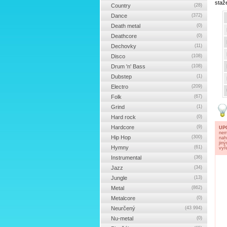
staž
Country
(28)
Dance
(372)
Death metal
(0)
Deathcore
(0)
Dechovky
(11)
Disco
(108)
Drum 'n' Bass
(108)
Dubstep
(1)
Electro
(209)
Folk
(67)
Grind
(1)
Hard rock
(0)
Hardcore
(9)
UP
nem
Hip Hop
(300)
nah
jin
Hymny
(61)
vyř
Instrumental
(36)
Jazz
(34)
Jungle
(13)
Metal
(862)
Metalcore
(0)
Neurčený
(43 994)
Nu-metal
(0)