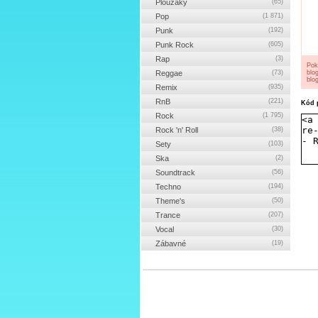
Ploužáky
(65)
Pop
(1 871)
Punk
(192)
Punk Rock
(605)
Rap
(3)
Pok
Reggae
(73)
blo
blog
Remix
(935)
RnB
(221)
Kód p
Rock
(1 795)
Rock 'n' Roll
(38)
Sety
(103)
Ska
(2)
Soundtrack
(56)
Techno
(194)
Theme's
(50)
Trance
(207)
Vocal
(30)
Zábavné
(19)