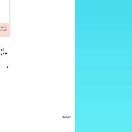
a svém
na Váš
Nahoru