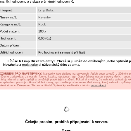
ena, 0x hodnoceno a získala průměrné hodnocení 0.
Interpret:
Limp Bizkit
Název mp3:
Re-entry
Kategorie mp3:
Rock
Počet stažení:
103 x
Hodnocení:
0.00 (0x)
Datum přidání:
Udělit hodnocení:
Pro hodnocení se musíš přihlásit
Líbí se ti
Limp Bizkit Re-entry
? Chceš si ji uložit do oblíbených, nebo vytvořit p
Neváhejte a
registrujte
si uživatelský účet zdarma.
OZORNĚNÍ PRO NÁVŠTĚVNÍKY:
Nahrávky jsou uloženy na serverech třetích stran a tudíž v žádném p
ůžeme zodpovídat za obsah, formu, kvalitu, správnost atp. Odpovědnost nesou servery třetích stran,
rávky vlastní a zpřístupňují a umožňují právě jejich stažení. Pokud si myslíte, že nahrávka pohoršuje oko
ým způsobem porušuje zákon či dobré mravy, upozorněte prosím server třetí strany, který nahrávku zpřístup
ešení situace. Děkujeme. Stažením této Mp3 písničky souhlasíte s těmito
podmínkami
.
Čekejte prosím, probíhá připojování k serveru
2
sec.