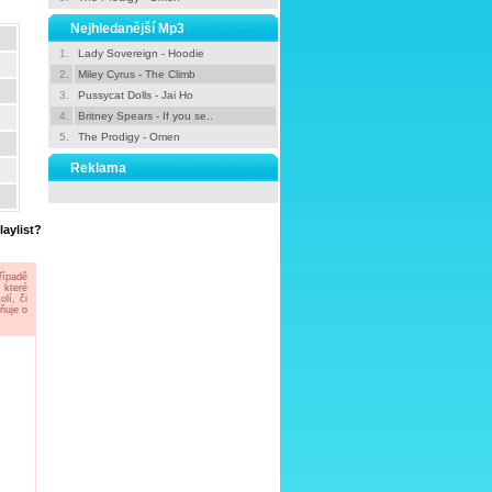
Nejhledanější Mp3
1.
Lady Sovereign - Hoodie
2.
Miley Cyrus - The Climb
3.
Pussycat Dolls - Jai Ho
4.
Britney Spears - If you se..
5.
The Prodigy - Omen
Reklama
laylist?
řípadě
 které
lí, či
ňuje o