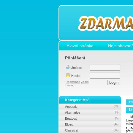
Hlavní stránka
Nejstahovaně
Přihlášení
Jméno:
Heslo:
Registrace
Zaslat
heslo
Kategorie Mp3
Fr
Acoustic
(88)
Li
Alternative
(3)
M
Beatbox
(5)
Limp
míst
Blues
(44)
smaz
Classical
(14)
přet