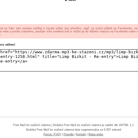
ud se Vám tato stránka zalíbila a chcete sdílet tuto písničku, např. se svými přáteli na Facebooku, n
gu nebo ji poslat známému, použijte níže uvedený kód a vložte jej do Vašeho statusu na Facebooku nebo 
.
ro sdílení:
Free Mp3 ke stažení zdarma
| Stránka Free Mp3 ke stažení zdarma je validní dle XHTML 1.1
Stránka
Free Mp3 ke stažení zdarma
byla vygenerována za 0.057 sekund
Pomoc (FAQ)
|
Pravidla
|
Kontakt
|
Mapa webu