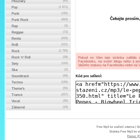
Ploužáky
(65)
Pop
(1 871)
Punk
(192)
Čekejte prosím,
Punk Rock
(605)
Rap
(3)
Reggae
(73)
Remix
(935)
RnB
(221)
Rock
(1 795)
Rock 'n' Roll
(38)
Pokud se Vám tato stránka zalíbila a
Facebooku, na svém blogu nebo ji pos
Sety
(103)
Vašeho statusu na Facebooku nebo na V
Ska
(2)
Soundtrack
(56)
Kód pro sdílení:
Techno
(194)
Theme's
(50)
Trance
(207)
Vocal
(30)
Zábavné
(19)
Free Mp3 ke stažení zdarma
| St
Stránka
Free Mp3 ke s
Pomoc (