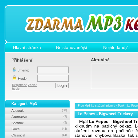
Hlavní stránka
Nejstahovanější
Nejhledanější
Aktuálně
Přihlášení
Jméno:
Heslo:
Registrace
Zaslat
heslo
Kategorie Mp3
Free Mp3 ke stažení zdarma
›
Punk
›
Le Pepes
Acoustic
(88)
Le Pepes - Bigwheel Trickery
Alternative
(3)
Mp3
Le Pepes - Bigwheel Tr
Beatbox
(5)
kliknutím na patřičný odkaz.
Blues
(44)
stažení rovnou do počítače č
stahování chybová hláška, tak 
Classical
(14)