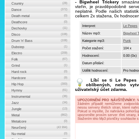
- Bigwheel Trickery
smazána.
Country
(28)
vteřin, je pravděpodobně serv
Dance
(372)
neplatné. Podle našich statist
celkem 2x stažena, 0x hodnocen
Death metal
(0)
Deathcore
(0)
Interpret:
Le Pepes
Dechovky
(11)
Název mp3:
Bigwheel 
Disco
(108)
Drum 'n' Bass
(108)
Kategorie mp3:
Punk
Dubstep
(1)
Počet stažení:
104 x
Electro
(209)
Hodnocení:
0.00 (0x)
Folk
(67)
Datum přidání:
Grind
(1)
Udělit hodnocení:
Pro hodnoc
Hard rock
(0)
Hardcore
(9)
Líbí se ti
Le Pepes 
Hip Hop
(300)
oblíbených, nebo vytv
uživatelský účet zdarma.
Hymny
(61)
Instrumental
(36)
UPOZORNĚNÍ PRO NÁVŠTĚVNÍKY:
Na
Jazz
(34)
žádném případě nemůžeme zodpovídat 
nesou servery třetích stran, které nahrá
Jungle
(13)
Pokud si myslíte, že nahrávka pohoršuj
upozorněte prosím server třetí strany,
Metal
(862)
Stažením této Mp3 písničky souhlasíte s
Metalcore
(0)
Neurčený
(43 994)
Nu-metal
(0)