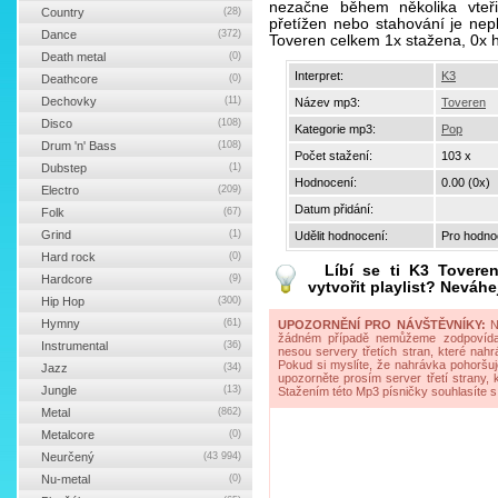
nezačne během několika vteř
Country
(28)
přetížen nebo stahování je nepl
Dance
(372)
Toveren celkem 1x stažena, 0x 
Death metal
(0)
Interpret:
K3
Deathcore
(0)
Dechovky
(11)
Název mp3:
Toveren
Disco
(108)
Kategorie mp3:
Pop
Drum 'n' Bass
(108)
Počet stažení:
103 x
Dubstep
(1)
Hodnocení:
0.00 (0x)
Electro
(209)
Datum přidání:
Folk
(67)
Grind
(1)
Udělit hodnocení:
Pro hodnoc
Hard rock
(0)
Líbí se ti
K3 Tovere
Hardcore
(9)
vytvořit playlist? Neváhe
Hip Hop
(300)
Hymny
(61)
UPOZORNĚNÍ PRO NÁVŠTĚVNÍKY:
Na
žádném případě nemůžeme zodpovídat 
Instrumental
(36)
nesou servery třetích stran, které nahrá
Pokud si myslíte, že nahrávka pohoršuj
Jazz
(34)
upozorněte prosím server třetí strany,
Jungle
(13)
Stažením této Mp3 písničky souhlasíte s
Metal
(862)
Metalcore
(0)
Neurčený
(43 994)
Nu-metal
(0)