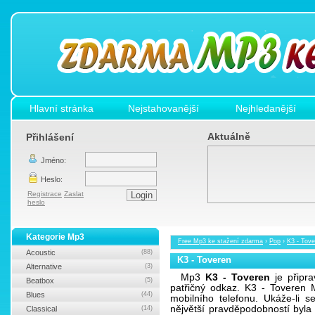
Hlavní stránka
Nejstahovanější
Nejhledanější
Aktuálně
Přihlášení
Jméno:
Heslo:
Registrace
Zaslat
heslo
Kategorie Mp3
Free Mp3 ke stažení zdarma
›
Pop
›
K3 - Tove
Acoustic
(88)
K3 - Toveren
Alternative
(3)
Mp3
K3 - Toveren
je připra
Beatbox
(5)
patřičný odkaz. K3 - Toveren 
Blues
(44)
mobilního telefonu. Ukáže-li 
nějvětší pravděpodobností byl
Classical
(14)