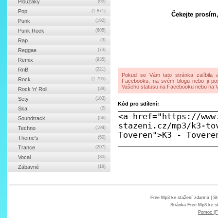
Ploužáky
(65)
Pop
(1 871)
Čekejte prosím,
Punk
(192)
Punk Rock
(605)
Rap
(3)
Reggae
(73)
Remix
(935)
RnB
(221)
Pokud se Vám tato stránka zalíbila a
Rock
(1 795)
Facebooku, na svém blogu nebo ji pos
Vašeho statusu na Facebooku nebo na V
Rock 'n' Roll
(38)
Sety
(103)
Kód pro sdílení:
Ska
(2)
Soundtrack
(56)
Techno
(194)
Theme's
(50)
Trance
(207)
Vocal
(30)
Zábavné
(19)
Free Mp3 ke stažení zdarma
| St
Stránka
Free Mp3 ke s
Pomoc (